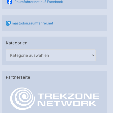
Raumfahrer.net auf Facebook
mastodon.raumfahrer.net
Kategorien
K
a
t
e
Partnerseite
g
o
r
i
e