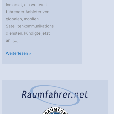
Inmarsat, ein weltweit
führender Anbieter von
globalen, mobilen
Satellitenkommunikations
diensten, kündigte jetzt
an, […]
Inmarsat
Weiterlesen »
wählt
den
HummingSat
von
SWISSto12
als
technologische
Basis