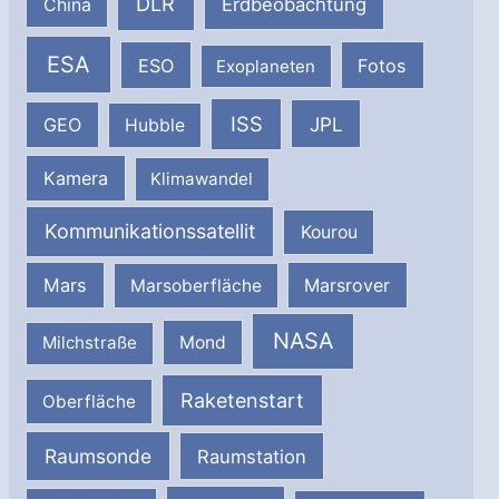
DLR
Erdbeobachtung
China
ESA
ESO
Fotos
Exoplaneten
ISS
JPL
GEO
Hubble
Kamera
Klimawandel
Kommunikationssatellit
Kourou
Mars
Marsrover
Marsoberfläche
NASA
Milchstraße
Mond
Raketenstart
Oberfläche
Raumsonde
Raumstation