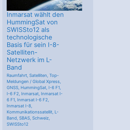
Inmarsat wählt den
HummingSat von
SWISSto12 als
technologische
Basis für sein I-8-
Satelliten-
Netzwerk im L-
Band
Raumfahrt
,
Satelliten
,
Top-
Meldungen
/
Global Xpress
,
GNSS
,
HummingSat
,
I-6 F1
,
I-6 F2
,
Inmarsat
,
Inmarsat I-
6 F1
,
Inmarsat I-6 F2
,
Inmarsat I-8
,
Kommunikationssatellit
,
L-
Band
,
SBAS
,
Schweiz
,
SWISSto12