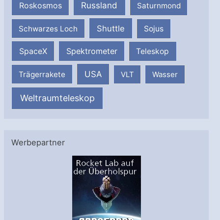
Russland
Roskosmos
Saturnmond
Shuttle
Schwarzes Loch
Sojus
SpaceX
Spektrometer
Teleskop
USA
Trägerrakete
VLT
Wasser
Weltraumteleskop
Werbepartner