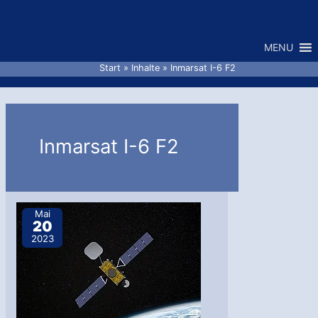
Zum
Inhalt
MENU
springen
Start
Inhalte
Inmarsat I-6 F2
Inmarsat I-6 F2
Mai
20
2023