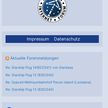
für
sein
I-
8-
Satelliten-
Netzwerk
Impressum
Datenschutz
im
L-
Band
Aktuelle Forenmeldungen
Re: Starship Flug 14(B21/S41) von Starbase
Re: Starship Flug 13 (B20/S40)
Re: SpaceX-Weltraumbahnhof Pecan Island (Louisiana)
Re: Starship Flug 13 (B20/S40)