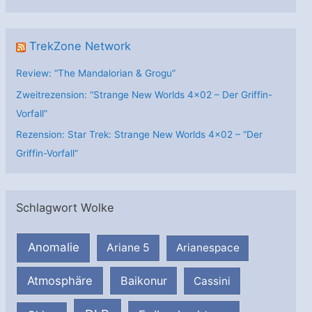
n
TrekZone Network
Review: “The Mandalorian & Grogu”
Zweitrezension: “Strange New Worlds 4×02 – Der Griffin-
Vorfall”
Rezension: Star Trek: Strange New Worlds 4×02 – “Der
Griffin-Vorfall”
Schlagwort Wolke
Anomalie
Ariane 5
Arianespace
Atmosphäre
Baikonur
Cassini