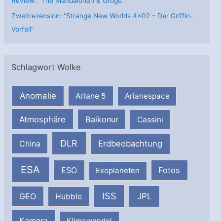
Review: “The Mandalorian & Grogu”
Zweitrezension: “Strange New Worlds 4×02 – Der Griffin-
Vorfall”
Schlagwort Wolke
Anomalie
Ariane 5
Arianespace
Atmosphäre
Baikonur
Cassini
DLR
Erdbeobachtung
China
ESA
ESO
Fotos
Exoplaneten
ISS
JPL
GEO
Hubble
Kamera
Klimawandel