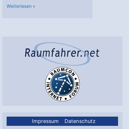
Intelsat
Weiterlesen »
4
ausgefallen
Impressum
Datenschutz