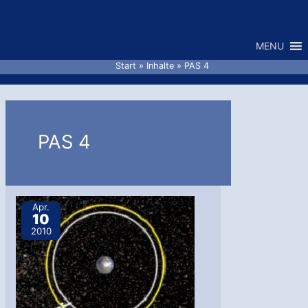
Zum
Inhalt
MENU
springen
Start
Inhalte
PAS 4
PAS 4
Apr.
10
2010