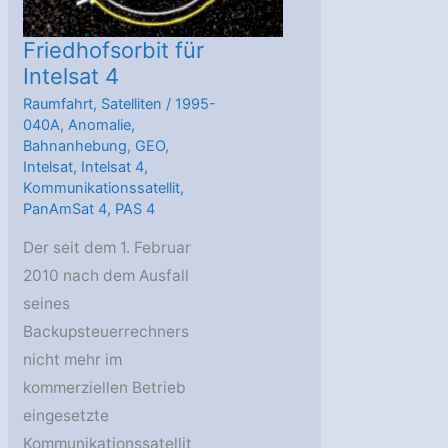
Friedhofsorbit für
Intelsat 4
Raumfahrt
,
Satelliten
/
1995-
040A
,
Anomalie
,
Bahnanhebung
,
GEO
,
Intelsat
,
Intelsat 4
,
Kommunikationssatellit
,
PanAmSat 4
,
PAS 4
Der seit dem 1. Februar
2010 nach dem Ausfall
seines
Backupsteuerrechners
nicht mehr im
kommerziellen Betrieb
eingesetzte
Kommunikationssatellit