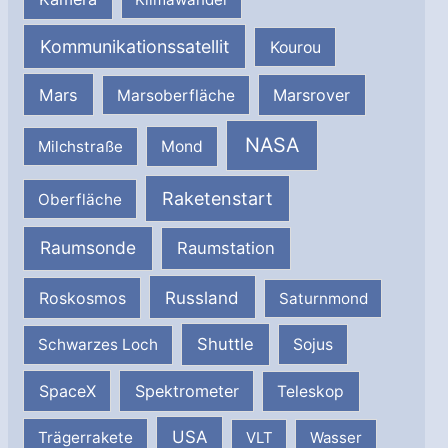
Kommunikationssatellit
Kourou
Mars
Marsrover
Marsoberfläche
NASA
Milchstraße
Mond
Raketenstart
Oberfläche
Raumsonde
Raumstation
Russland
Roskosmos
Saturnmond
Shuttle
Schwarzes Loch
Sojus
SpaceX
Spektrometer
Teleskop
USA
Trägerrakete
VLT
Wasser