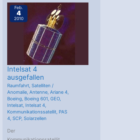
4
Feb.
4
2010
Intelsat 4
ausgefallen
Raumfahrt
,
Satelliten
/
Anomalie
,
Antenne
,
Ariane 4
,
Boeing
,
Boeing 601
,
GEO
,
Intelsat
,
Intelsat 4
,
Kommunikationssatellit
,
PAS
4
,
SCP
,
Solarzellen
Der
Kommunikationssatellit