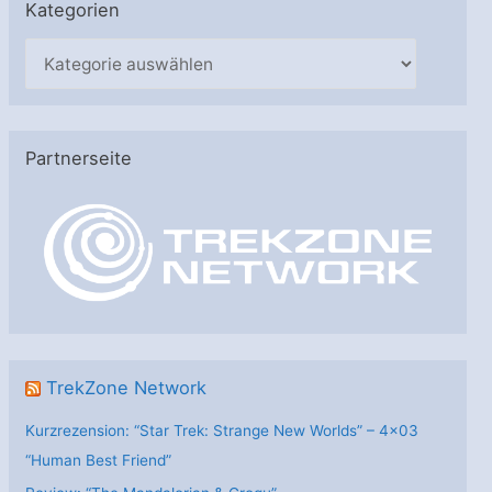
Kategorien
K
a
t
e
Partnerseite
g
o
r
i
e
n
TrekZone Network
Kurzrezension: “Star Trek: Strange New Worlds” – 4×03
“Human Best Friend”