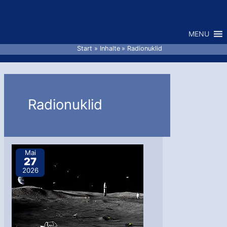
Zum
Inhalt
MENU
springen
Start
Inhalte
Radionuklid
Radionuklid
Mai
27
2026