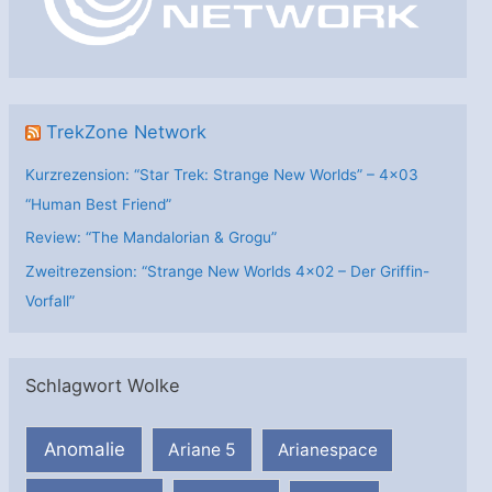
i
e
n
TrekZone Network
Kurzrezension: “Star Trek: Strange New Worlds” – 4×03
“Human Best Friend”
Review: “The Mandalorian & Grogu”
Zweitrezension: “Strange New Worlds 4×02 – Der Griffin-
Vorfall”
Schlagwort Wolke
Anomalie
Ariane 5
Arianespace