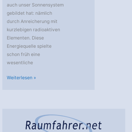
auch unser Sonnensystem
gebildet hat: nämlich
durch Anreicherung mit
kurzlebigen radioaktiven
Elementen. Diese
Energiequelle spielte
schon früh eine
wesentliche
Planeten-
Weiterlesen »
Embryos
benützen
radioaktive
Elemente
als
Wärmequelle