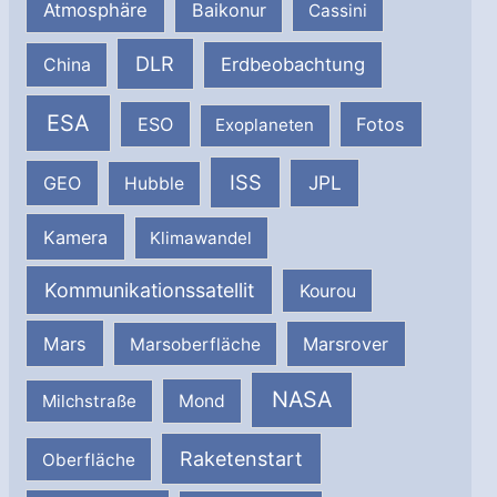
Atmosphäre
Baikonur
Cassini
DLR
Erdbeobachtung
China
ESA
ESO
Fotos
Exoplaneten
ISS
JPL
GEO
Hubble
Kamera
Klimawandel
Kommunikationssatellit
Kourou
Mars
Marsrover
Marsoberfläche
NASA
Milchstraße
Mond
Raketenstart
Oberfläche