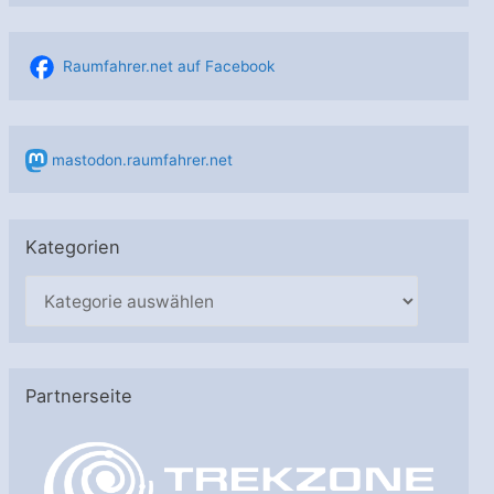
Raumfahrer.net auf Facebook
mastodon.raumfahrer.net
Kategorien
K
a
t
e
Partnerseite
g
o
r