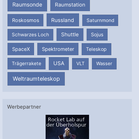
Raumsonde
Raumstation
Russland
Roskosmos
Saturnmond
Shuttle
Schwarzes Loch
Sojus
SpaceX
Spektrometer
Teleskop
USA
Trägerrakete
VLT
Wasser
Weltraumteleskop
Werbepartner