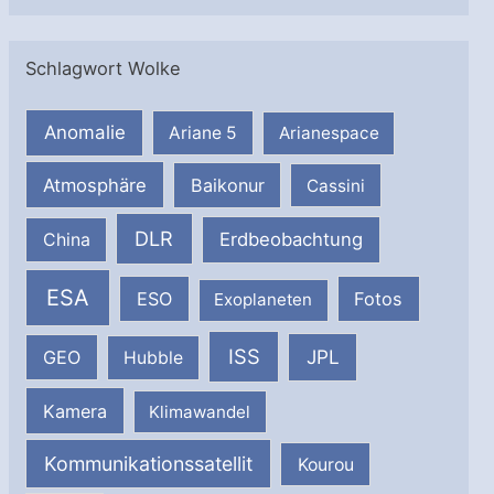
Schlagwort Wolke
Anomalie
Ariane 5
Arianespace
Atmosphäre
Baikonur
Cassini
DLR
Erdbeobachtung
China
ESA
ESO
Fotos
Exoplaneten
ISS
JPL
GEO
Hubble
Kamera
Klimawandel
Kommunikationssatellit
Kourou