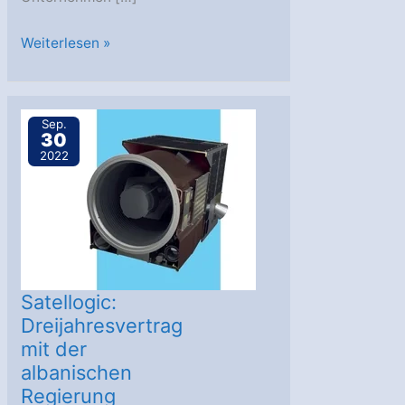
OHB:
Weiterlesen »
Entwicklung
von
Erdbeobachtungs-
Sep.
30
Dienstleistungen
2022
mit
Satellogic
Satellogic:
Dreijahresvertrag
mit der
albanischen
Regierung