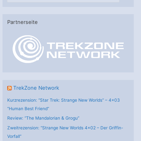
t
e
Partnerseite
g
o
r
i
e
n
TrekZone Network
Kurzrezension: “Star Trek: Strange New Worlds” – 4×03
“Human Best Friend”
Review: “The Mandalorian & Grogu”
Zweitrezension: “Strange New Worlds 4×02 – Der Griffin-
Vorfall”