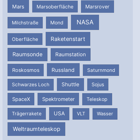
Mars
Marsrover
Marsoberfläche
NASA
Milchstraße
Mond
Raketenstart
Oberfläche
Raumsonde
Raumstation
Russland
Roskosmos
Saturnmond
Shuttle
Schwarzes Loch
Sojus
SpaceX
Spektrometer
Teleskop
USA
Trägerrakete
VLT
Wasser
Weltraumteleskop