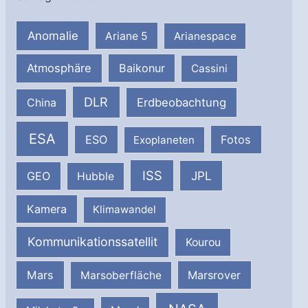
Anomalie
Ariane 5
Arianespace
Atmosphäre
Baikonur
Cassini
DLR
Erdbeobachtung
China
ESA
ESO
Fotos
Exoplaneten
ISS
JPL
GEO
Hubble
Kamera
Klimawandel
Kommunikationssatellit
Kourou
Mars
Marsrover
Marsoberfläche