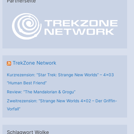
Partnerseite
g
o
r
i
e
n
TrekZone Network
Kurzrezension: “Star Trek: Strange New Worlds” – 4×03
“Human Best Friend”
Review: “The Mandalorian & Grogu”
Zweitrezension: “Strange New Worlds 4×02 – Der Griffin-
Vorfall”
Schlagwort Wolke