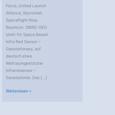
Force, United Launch
Alliance, Skyrocket,
Spaceflight Now,
Raumcon. SBIRS-GEO
steht für Space Based
Infra Red Sensor –
Geostationary, auf
deutsch etwa
Weltraumgestützter
Infrarotsensor –
Geostationär. Das […]
Atlas
Weiterlesen »
V
startet
SBIRS-