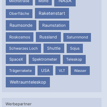
NASA
Milchstraße
Mond
Raketenstart
Oberfläche
Raumsonde
Raumstation
Russland
Roskosmos
Saturnmond
Shuttle
Schwarzes Loch
Sojus
SpaceX
Spektrometer
Teleskop
USA
Trägerrakete
VLT
Wasser
Weltraumteleskop
Werbepartner