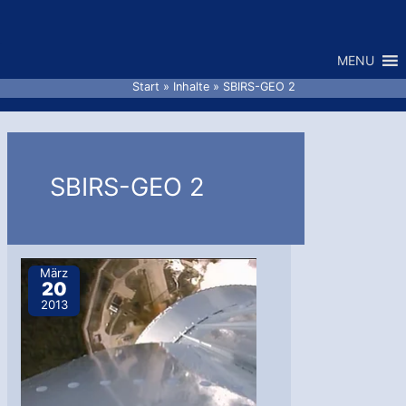
Zum
Inhalt
MENU
springen
Start
Inhalte
SBIRS-GEO 2
SBIRS-GEO 2
März
20
2013