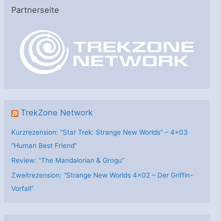
e
Partnerseite
g
o
r
i
e
n
TrekZone Network
Kurzrezension: “Star Trek: Strange New Worlds” – 4×03
“Human Best Friend”
Review: “The Mandalorian & Grogu”
Zweitrezension: “Strange New Worlds 4×02 – Der Griffin-
Vorfall”