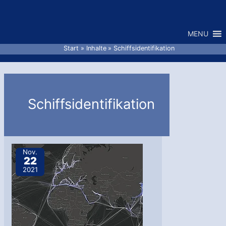
Zum
Inhalt
MENU
springen
Start
Inhalte
Schiffsidentifikation
Schiffsidentifikation
Nov.
22
2021