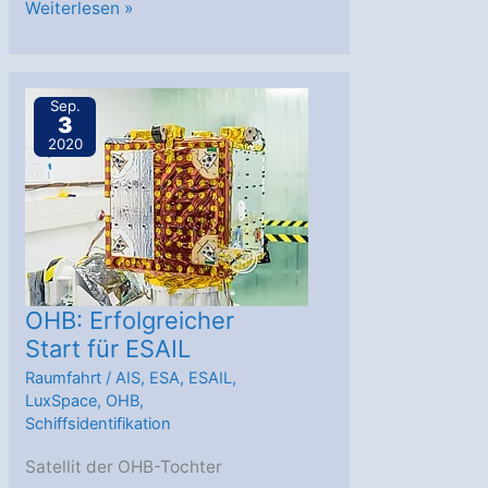
OHB
Weiterlesen »
investiert
in
Start-
Sep.
3
up-
2020
Unternehmen
Searoutes
OHB: Erfolgreicher
Start für ESAIL
Raumfahrt
/
AIS
,
ESA
,
ESAIL
,
LuxSpace
,
OHB
,
Schiffsidentifikation
Satellit der OHB-Tochter