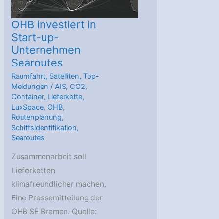
OHB investiert in
Start-up-
Unternehmen
Searoutes
Raumfahrt
,
Satelliten
,
Top-
Meldungen
/
AIS
,
CO2
,
Container
,
Lieferkette
,
LuxSpace
,
OHB
,
Routenplanung
,
Schiffsidentifikation
,
Searoutes
Zusammenarbeit soll
Lieferketten
klimafreundlicher machen.
Eine Pressemitteilung der
OHB SE Bremen. Quelle: