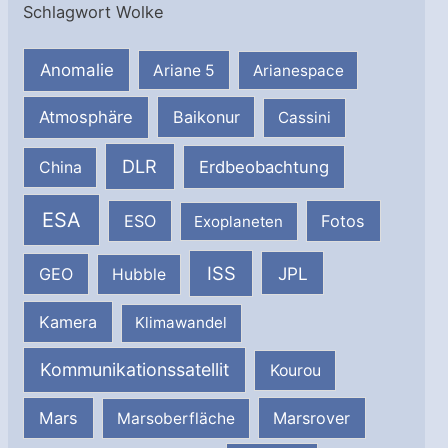
Schlagwort Wolke
Anomalie
Ariane 5
Arianespace
Atmosphäre
Baikonur
Cassini
DLR
Erdbeobachtung
China
ESA
ESO
Fotos
Exoplaneten
ISS
JPL
GEO
Hubble
Kamera
Klimawandel
Kommunikationssatellit
Kourou
Mars
Marsrover
Marsoberfläche