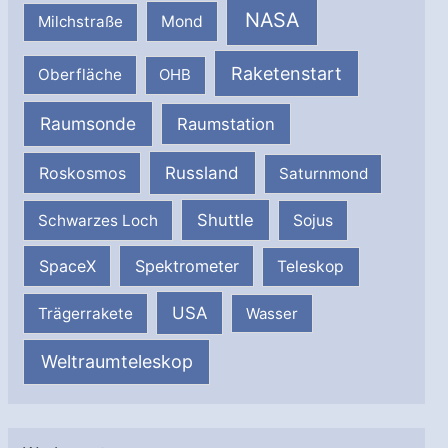
NASA
Milchstraße
Mond
Raketenstart
Oberfläche
OHB
Raumsonde
Raumstation
Russland
Roskosmos
Saturnmond
Shuttle
Schwarzes Loch
Sojus
SpaceX
Spektrometer
Teleskop
USA
Trägerrakete
Wasser
Weltraumteleskop