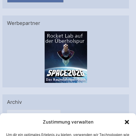
Werbepartner
Archiv
A
Zustimmung verwalten
r
c
Um dir ein optimales Erlebnis zu bieten, verwenden wir Technologien wie