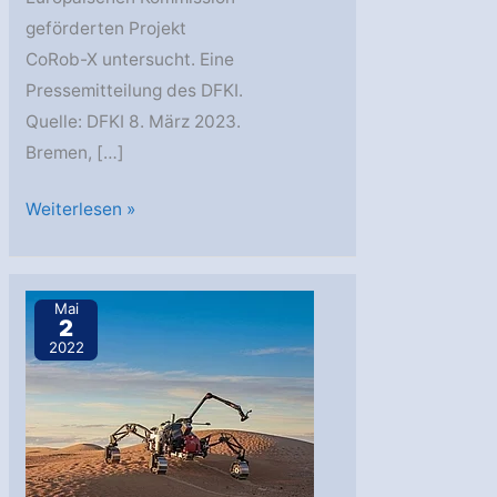
geförderten Projekt
CoRob-X untersucht. Eine
Pressemitteilung des DFKI.
Quelle: DFKI 8. März 2023.
Bremen, […]
Wegbereiter
Weiterlesen »
für
Langzeitmissionen
auf
Mai
2
dem
2022
Mond:
Europäisches
Roboter-
Team
erkundet