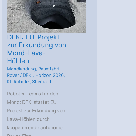
DFKI: EU-Projekt
zur Erkundung von
Mond-Lava-
Höhlen
Mondlandung
,
Raumfahrt
,
Rover
/
DFKI
,
Horizon 2020
,
KI
,
Roboter
,
SherpaTT
Roboter-Teams für den
Mond: DFKI startet EU-
Projekt zur Erkundung von
Lava-Höhlen durch
kooperierende autonome