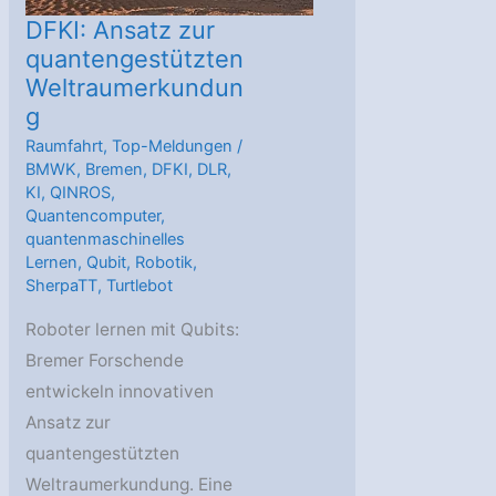
autonom
DFKI: Ansatz zur
Lavahöhle
quantengestützten
Weltraumerkundun
auf
g
Lanzarote
Raumfahrt
,
Top-Meldungen
/
BMWK
,
Bremen
,
DFKI
,
DLR
,
KI
,
QINROS
,
Quantencomputer
,
quantenmaschinelles
Lernen
,
Qubit
,
Robotik
,
SherpaTT
,
Turtlebot
Roboter lernen mit Qubits:
Bremer Forschende
entwickeln innovativen
Ansatz zur
quantengestützten
Weltraumerkundung. Eine