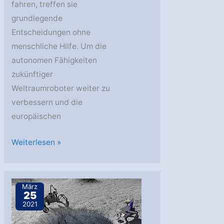
fahren, treffen sie
grundlegende
Entscheidungen ohne
menschliche Hilfe. Um die
autonomen Fähigkeiten
zukünftiger
Weltraumroboter weiter zu
verbessern und die
europäischen
DFKI:
Weiterlesen »
EU-
Weltraumprojekt
endet
März
25
in
2021
Wulsbüttel