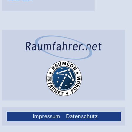
EU-
Projekt
zur
Erkundung
von
Mond-
Lava-
Höhlen
Impressum
Datenschutz