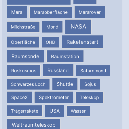
Mars
Marsrover
Marsoberfläche
NASA
Milchstraße
Mond
Raketenstart
Oberfläche
OHB
Raumsonde
Raumstation
Russland
Roskosmos
Saturnmond
Shuttle
Schwarzes Loch
Sojus
SpaceX
Spektrometer
Teleskop
USA
Trägerrakete
Wasser
Weltraumteleskop