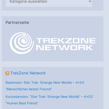
a
t
e
Partnerseite
g
o
r
i
e
n
TrekZone Network
Rezension: Star Trek: Strange New Worlds – 4×03
“Menschlicher bester Freund”
Kurzrezension: “Star Trek: Strange New Worlds” – 4×03
“Human Best Friend”