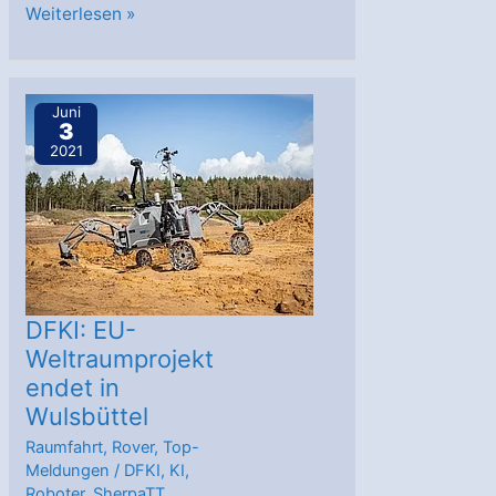
DFKI:
Weiterlesen »
Ansatz
zur
quantengestützten
Juni
3
Weltraumerkundung
2021
DFKI: EU-
Weltraumprojekt
endet in
Wulsbüttel
Raumfahrt
,
Rover
,
Top-
Meldungen
/
DFKI
,
KI
,
Roboter
,
SherpaTT