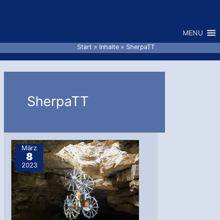
Zum
Inhalt
MENU
springen
Start
Inhalte
SherpaTT
SherpaTT
März
8
2023