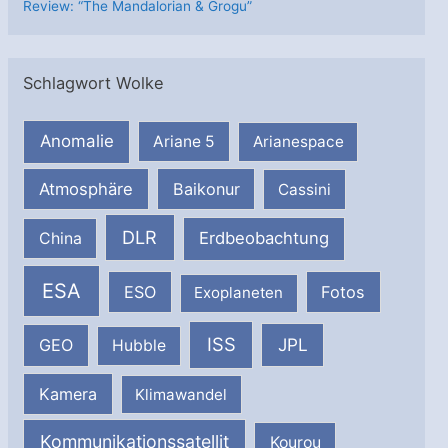
Review: “The Mandalorian & Grogu”
Schlagwort Wolke
Anomalie
Ariane 5
Arianespace
Atmosphäre
Baikonur
Cassini
DLR
Erdbeobachtung
China
ESA
ESO
Fotos
Exoplaneten
ISS
JPL
GEO
Hubble
Kamera
Klimawandel
Kommunikationssatellit
Kourou