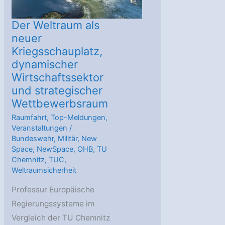
Der Weltraum als
neuer
Kriegsschauplatz,
dynamischer
Wirtschaftssektor
und strategischer
Wettbewerbsraum
Raumfahrt
,
Top-Meldungen
,
Veranstaltungen
/
Bundeswehr
,
Militär
,
New
Space
,
NewSpace
,
OHB
,
TU
Chemnitz
,
TUC
,
Weltraumsicherheit
Professur Europäische
Regierungssysteme im
Vergleich der TU Chemnitz