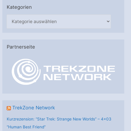
Kategorien
K
a
t
e
Partnerseite
g
o
r
i
e
n
TrekZone Network
Kurzrezension: “Star Trek: Strange New Worlds” – 4×03
“Human Best Friend”