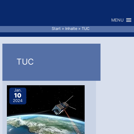
Zum
Inhalt
MENU
springen
Start
Inhalte
TUC
TUC
Jan.
10
2024