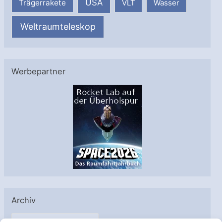
USA
Trägerrakete
VLT
Wasser
Weltraumteleskop
Werbepartner
Archiv
A