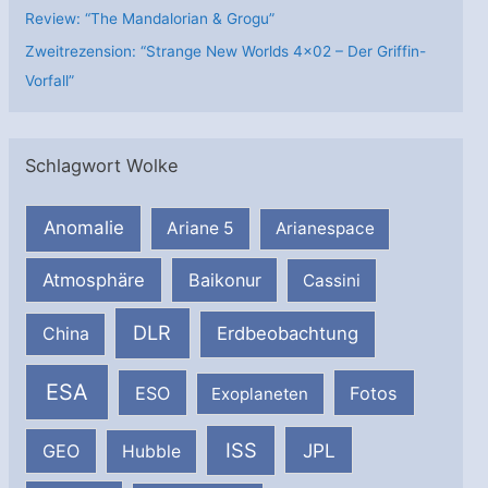
Review: “The Mandalorian & Grogu”
Zweitrezension: “Strange New Worlds 4×02 – Der Griffin-
Vorfall”
Schlagwort Wolke
Anomalie
Ariane 5
Arianespace
Atmosphäre
Baikonur
Cassini
DLR
Erdbeobachtung
China
ESA
ESO
Fotos
Exoplaneten
ISS
JPL
GEO
Hubble