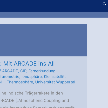
: Mit ARCADE ins All
/
ARCADE
,
CIP
,
Fernerkundung
,
rferometrie
,
Ionosphäre
,
Kleinsatellit
,
SHI
,
Thermosphäre
,
Universität Wuppertal
eine indische Trägerrakete in den
 ARCADE („Atmospheric Coupling and
t ein innovatives Fernerkundungsgerät,