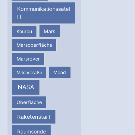
Kommunikationssatel
lit
Mars
Kourou
Marsoberfläche
Marsrover
Milchstraße
Mond
NASA
Oberfläche
Raketenstart
Raumsonde