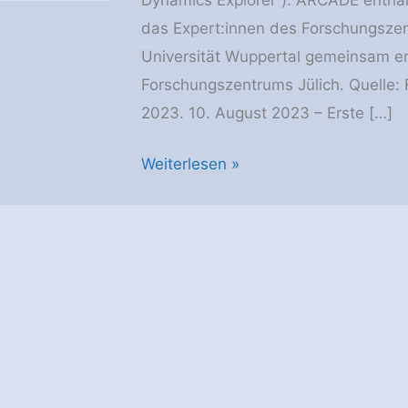
das Expert:innen des Forschungszen
Universität Wuppertal gemeinsam en
Forschungszentrums Jülich. Quelle:
2023. 10. August 2023 – Erste […]
Messgerät
Weiterlesen »
made
in
Jülich:
Mit
ARCADE
ins
All