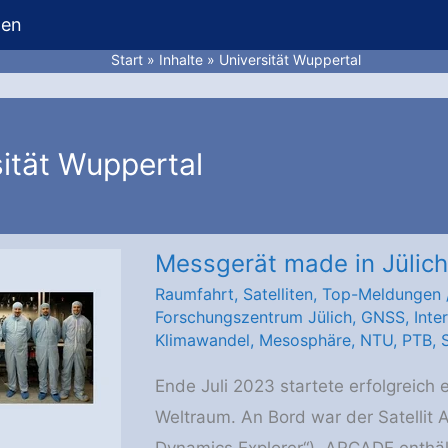
hen
Start
Inhalte
Universität Wuppertal
ität Wuppertal
Messgerät made in Jülich
Raumfahrt
,
Satelliten
,
Top-Meldungen
Forschungszentrum Jülich
,
GNSS
,
Inte
Klimawandel
,
Mesosphäre
,
NTU
,
PTB
,
Ende Juli 2023 startete erfolgreich 
Weltraum. An Bord war der Satellit
Dynamics Explorer“). ARCADE enthäl