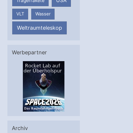
USA
Trägerrakete
VLT
Wasser
Weltraumteleskop
Werbepartner
Archiv