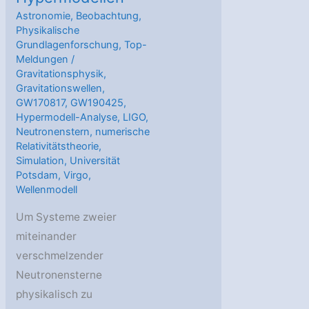
Astronomie
,
Beobachtung
,
Physikalische
Grundlagenforschung
,
Top-
Meldungen
/
Gravitationsphysik
,
Gravitationswellen
,
GW170817
,
GW190425
,
Hypermodell-Analyse
,
LIGO
,
Neutronenstern
,
numerische
Relativitätstheorie
,
Simulation
,
Universität
Potsdam
,
Virgo
,
Wellenmodell
Um Systeme zweier
miteinander
verschmelzender
Neutronensterne
physikalisch zu