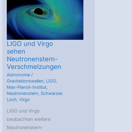
rätselhafter
Begleiter
LIGO und Virgo
sehen
Neutronenstern-
Verschmelzungen
Astronomie
/
Gravitationswellen
,
LIGO
,
Max-Planck-Institut
,
Neutronenstern
,
Schwarzes
Loch
,
Virgo
LIGO und Virgo
beobachten weitere
Neutronenstern-