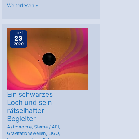
LIGO,
Weiterlesen »
Virgo
und
KAGRA
Juni
23
erhöhen
2020
ihren
Punktestand
auf
90
Ein schwarzes
Loch und sein
rätselhafter
Begleiter
Astronomie
,
Sterne
/
AEI
,
Gravitationswellen
,
LIGO
,