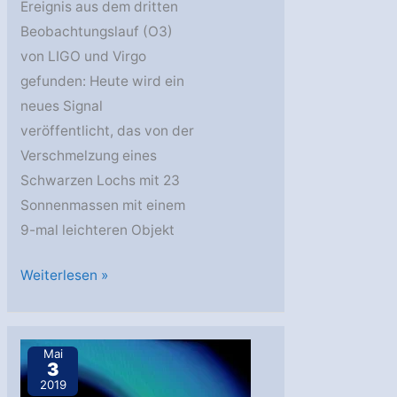
Ereignis aus dem dritten
Beobachtungslauf (O3)
von LIGO und Virgo
gefunden: Heute wird ein
neues Signal
veröffentlicht, das von der
Verschmelzung eines
Schwarzen Lochs mit 23
Sonnenmassen mit einem
9-mal leichteren Objekt
Ein
Weiterlesen »
schwarzes
Loch
und
Mai
3
sein
2019