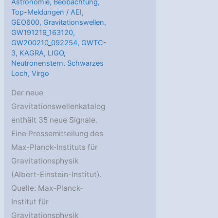
Astronomie
,
Beobachtung
,
Top-Meldungen
/
AEI
,
GEO600
,
Gravitationswellen
,
GW191219_163120
,
GW200210_092254
,
GWTC-
3
,
KAGRA
,
LIGO
,
Neutronenstern
,
Schwarzes
Loch
,
Virgo
Der neue
Gravitationswellenkatalog
enthält 35 neue Signale.
Eine Pressemitteilung des
Max-Planck-Instituts für
Gravitationsphysik
(Albert-Einstein-Institut).
Quelle: Max-Planck-
Institut für
Gravitationsphysik