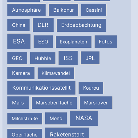
Atmosphäre
Baikonur
Cassini
DLR
Erdbeobachtung
China
ESA
ESO
Fotos
Exoplaneten
ISS
JPL
GEO
Hubble
Kamera
Klimawandel
Kommunikationssatellit
Kourou
Mars
Marsrover
Marsoberfläche
NASA
Milchstraße
Mond
Raketenstart
Oberfläche