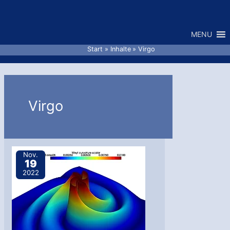
Zum
Inhalt
MENU
springen
Start
Inhalte
Virgo
Virgo
Nov.
19
2022