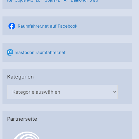
Re: Sojus MS-28 - Sojus-2-1А - Baikonur 31/6
Raumfahrer.net auf Facebook
mastodon.raumfahrer.net
Kategorien
K
a
t
e
Partnerseite
g
o
r