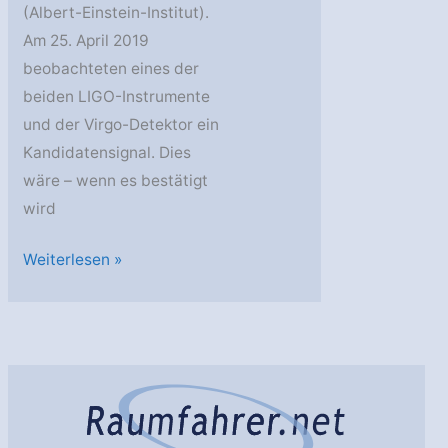
(Albert-Einstein-Institut).
Am 25. April 2019
beobachteten eines der
beiden LIGO-Instrumente
und der Virgo-Detektor ein
Kandidatensignal. Dies
wäre – wenn es bestätigt
wird
LIGO
Weiterlesen »
und
Virgo
sehen
Neutronenstern-
Verschmelzungen