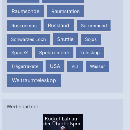
Raumsonde
Raumstation
Russland
Roskosmos
Saturnmond
Shuttle
Schwarzes Loch
Sojus
SpaceX
Spektrometer
Teleskop
USA
Trägerrakete
VLT
Wasser
Weltraumteleskop
Werbepartner