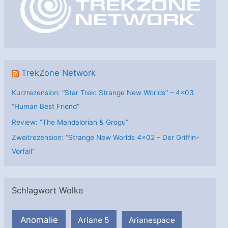
i
e
n
TrekZone Network
Kurzrezension: “Star Trek: Strange New Worlds” – 4×03
“Human Best Friend”
Review: “The Mandalorian & Grogu”
Zweitrezension: “Strange New Worlds 4×02 – Der Griffin-
Vorfall”
Schlagwort Wolke
Anomalie
Ariane 5
Arianespace