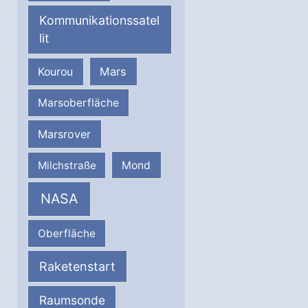
Kommunikationssatel
lit
Mars
Kourou
Marsoberfläche
Marsrover
Milchstraße
Mond
NASA
Oberfläche
Raketenstart
Raumsonde