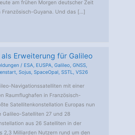
 heute am frühen Morgen deutscher Zeit
 Französisch-Guyana. Und das […]
 als Erweiterung für Galileo
ldungen
/
ESA
,
EUSPA
,
Galileo
,
GNSS
,
enstart
,
Sojus
,
SpaceOpal
,
SSTL
,
VS26
leo-Navigationssatelliten mit einer
en Raumflughafen in Französisch-
te Satellitenkonstellation Europas nun
 Galileo-Satelliten 27 und 28
tellation aus 26 Satelliten in der
 2,3 Milliarden Nutzern rund um den