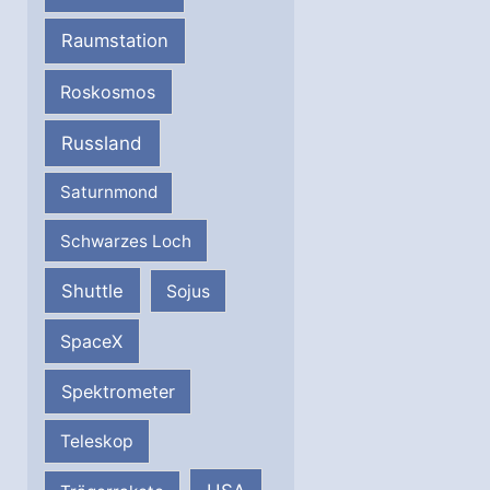
Raumstation
Roskosmos
Russland
Saturnmond
Schwarzes Loch
Shuttle
Sojus
SpaceX
Spektrometer
Teleskop