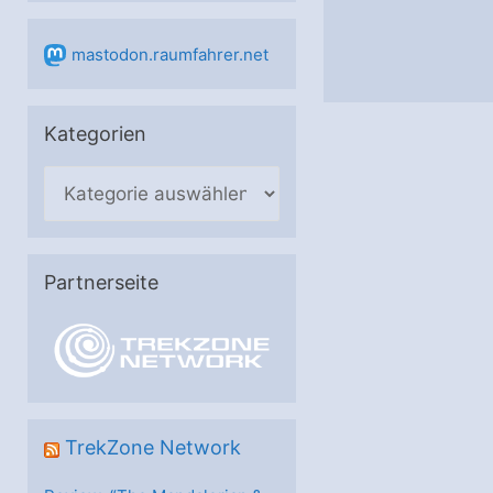
mastodon.raumfahrer.net
Kategorien
K
a
t
e
Partnerseite
g
o
r
i
e
TrekZone Network
n