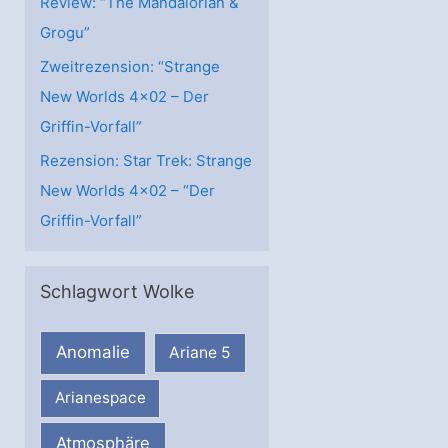
Review: “The Mandalorian &
Grogu”
Zweitrezension: “Strange
New Worlds 4×02 – Der
Griffin-Vorfall”
Rezension: Star Trek: Strange
New Worlds 4×02 – “Der
Griffin-Vorfall”
Schlagwort Wolke
Anomalie
Ariane 5
Arianespace
Atmosphäre