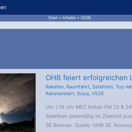
hen
Start
Inhalte
VS26
OHB feiert erfolgreichen L
Raketen
,
Raumfahrt
,
Satelliten
,
Top-Me
Raketenstart
,
Sojus
,
VS26
Um 1.19 Uhr MEZ hoben FM 23 & 24
Satelliten planmäßig im Zielorbit pos
SE Bremen. Quelle: OHB SE. Kourou/