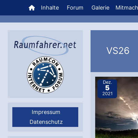
Zum
Inhalte
Forum
Galerie
Mitmac
Inhalt
springen
VS26
Dez.
5
2021
Impressum
Datenschutz