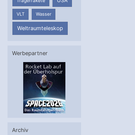
USA
Trägerrakete
VLT
Wasser
Weltraumteleskop
Werbepartner
Archiv