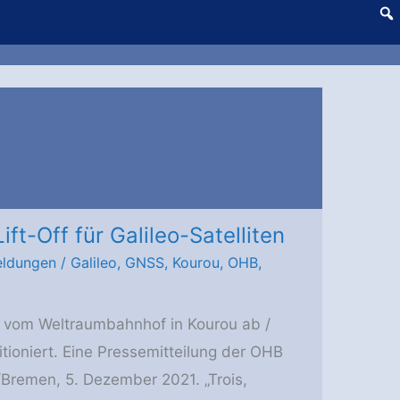
ift-Off für Galileo-Satelliten
ldungen
/
Galileo
,
GNSS
,
Kourou
,
OHB
,
 vom Weltraumbahnhof in Kourou ab /
itioniert. Eine Pressemitteilung der OHB
Bremen, 5. Dezember 2021. „Trois,