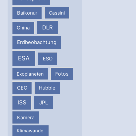
Baikonur
Cassini
DLR
China
Erdbeobachtung
ESA
ESO
Fotos
Exoplaneten
GEO
Hubble
ISS
JPL
Kamera
Klimawandel