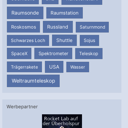
Raumsonde
Raumstation
Russland
Roskosmos
Saturnmond
Shuttle
Schwarzes Loch
Sojus
SpaceX
Spektrometer
Teleskop
USA
Trägerrakete
Wasser
Weltraumteleskop
Werbepartner