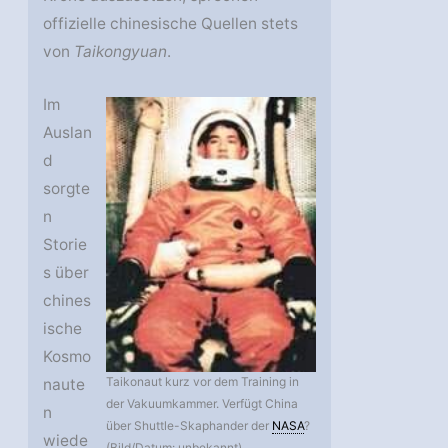
offizielle chinesische Quellen stets
von
Taikongyuan
.
Im
Auslan
d
sorgte
n
Storie
s über
chines
ische
Kosmo
Taikonaut kurz vor dem Training in
naute
der Vakuumkammer. Verfügt China
n
über Shuttle-Skaphander der
NASA
?
wiede
(Bild/Datum: unbekannt)