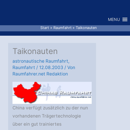
Zum
Inhalt
MENU
springen
Start
Raumfahrt
Taikonauten
Taikonauten
astronautische Raumfahrt
,
Raumfahrt
/
12.08.2003
/ Von
Raumfahrer.net Redaktion
China verfügt zusätzlich zu der nun
vorhandenen Trägertechnologie
über ein gut trainiertes