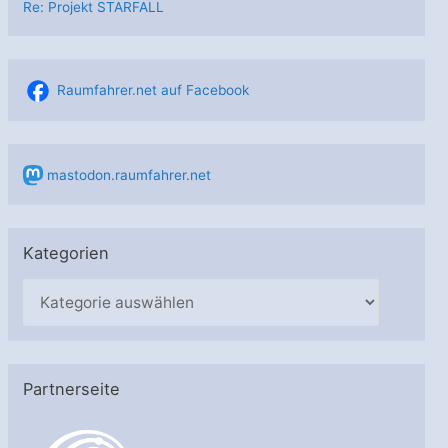
Re: Projekt STARFALL
Raumfahrer.net auf Facebook
mastodon.raumfahrer.net
Kategorien
K
a
t
e
Partnerseite
g
o