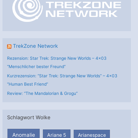
r
i
e
n
TrekZone Network
Rezension: Star Trek: Strange New Worlds – 4×03
“Menschlicher bester Freund”
Kurzrezension: “Star Trek: Strange New Worlds” – 4×03
“Human Best Friend”
Review: “The Mandalorian & Grogu”
Schlagwort Wolke
Anomalie
Ariane 5
Arianespace