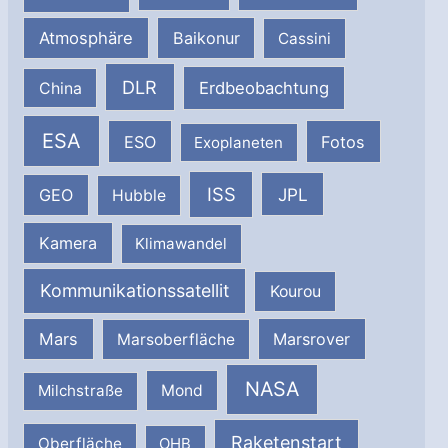
Atmosphäre
Baikonur
Cassini
DLR
Erdbeobachtung
China
ESA
ESO
Fotos
Exoplaneten
ISS
JPL
GEO
Hubble
Kamera
Klimawandel
Kommunikationssatellit
Kourou
Mars
Marsrover
Marsoberfläche
NASA
Milchstraße
Mond
Raketenstart
Oberfläche
OHB