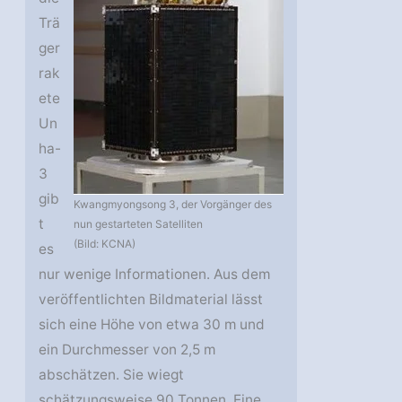
Trä
ger
rak
ete
Un
ha-
3
gib
Kwangmyongsong 3, der Vorgänger des
t
nun gestarteten Satelliten
(Bild: KCNA)
es
nur wenige Informationen. Aus dem
veröffentlichten Bildmaterial lässt
sich eine Höhe von etwa 30 m und
ein Durchmesser von 2,5 m
abschätzen. Sie wiegt
schätzungsweise 90 Tonnen. Eine