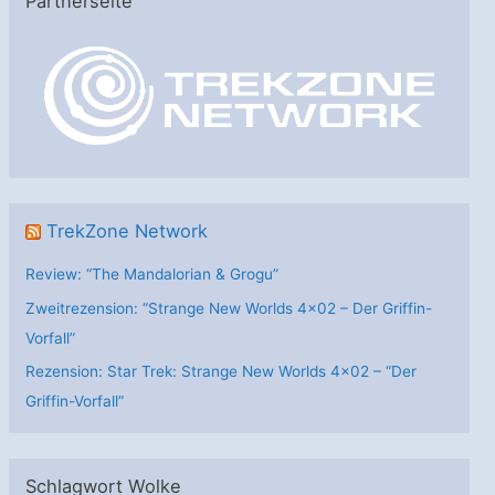
Partnerseite
g
o
r
i
e
n
TrekZone Network
Review: “The Mandalorian & Grogu”
Zweitrezension: “Strange New Worlds 4×02 – Der Griffin-
Vorfall”
Rezension: Star Trek: Strange New Worlds 4×02 – “Der
Griffin-Vorfall”
Schlagwort Wolke