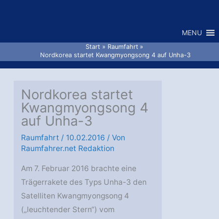
Zum
Inhalt
MENU
springen
Start
Raumfahrt
Nordkorea startet Kwangmyongsong 4 auf Unha-3
Nordkorea startet
Kwangmyongsong 4
auf Unha-3
Raumfahrt
/
10.02.2016
/ Von
Raumfahrer.net Redaktion
Am 7. Februar 2016 brachte eine
Trägerrakete des Typs Unha-3 den
Satelliten Kwangmyongsong 4
(„leuchtender Stern“) vom