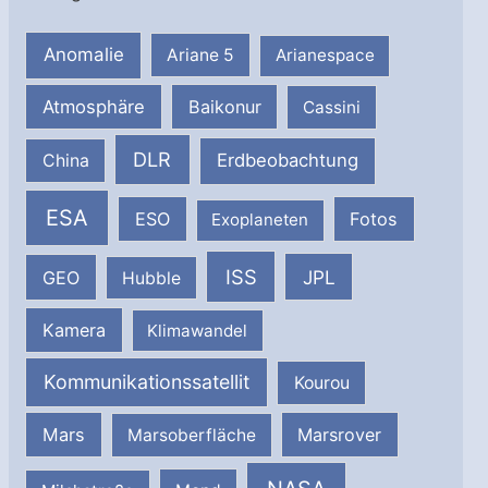
Anomalie
Ariane 5
Arianespace
Atmosphäre
Baikonur
Cassini
DLR
Erdbeobachtung
China
ESA
ESO
Fotos
Exoplaneten
ISS
JPL
GEO
Hubble
Kamera
Klimawandel
Kommunikationssatellit
Kourou
Mars
Marsrover
Marsoberfläche