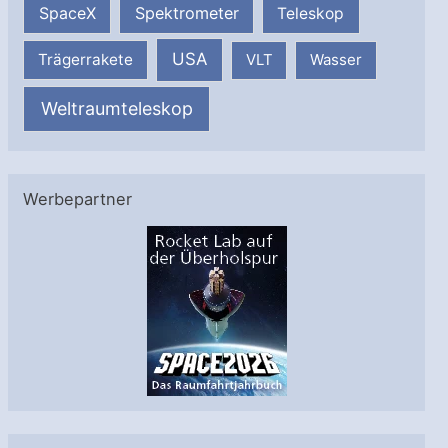
SpaceX
Spektrometer
Teleskop
USA
Trägerrakete
VLT
Wasser
Weltraumteleskop
Werbepartner