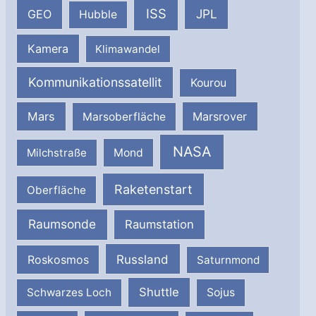
ISS
JPL
GEO
Hubble
Kamera
Klimawandel
Kommunikationssatellit
Kourou
Mars
Marsrover
Marsoberfläche
NASA
Milchstraße
Mond
Raketenstart
Oberfläche
Raumsonde
Raumstation
Russland
Roskosmos
Saturnmond
Shuttle
Schwarzes Loch
Sojus