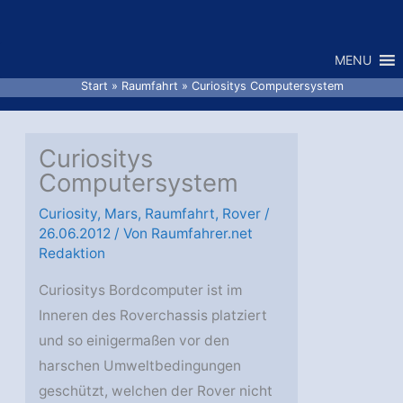
Zum
Inhalt
MENU
springen
Start
Raumfahrt
Curiositys Computersystem
Curiositys
Computersystem
Curiosity
,
Mars
,
Raumfahrt
,
Rover
/
26.06.2012
/ Von
Raumfahrer.net
Redaktion
Curiositys Bordcomputer ist im
Inneren des Roverchassis platziert
und so einigermaßen vor den
harschen Umweltbedingungen
geschützt, welchen der Rover nicht