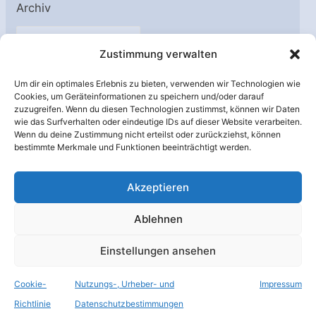
Archiv
A
Zustimmung verwalten
r
c
Um dir ein optimales Erlebnis zu bieten, verwenden wir Technologien wie
h
Cookies, um Geräteinformationen zu speichern und/oder darauf
Unterstützt von:
zuzugreifen. Wenn du diesen Technologien zustimmst, können wir Daten
i
wie das Surfverhalten oder eindeutige IDs auf dieser Website verarbeiten.
v
Wenn du deine Zustimmung nicht erteilst oder zurückziehst, können
bestimmte Merkmale und Funktionen beeinträchtigt werden.
Akzeptieren
Ablehnen
Einstellungen ansehen
Cookie-
Nutzungs-, Urheber- und
Impressum
© Raumfahrer Net e.V. 2026
Richtlinie
Datenschutzbestimmungen