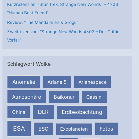
Kurzrezension: “Star Trek: Strange New Worlds” – 4×03
“Human Best Friend”
Review: “The Mandalorian & Grogu”
Zweitrezension: “Strange New Worlds 4×02 – Der Griffin-
Vorfall”
Schlagwort Wolke
Anomalie
Ariane 5
Arianespace
Atmosphäre
Baikonur
Cassini
DLR
Erdbeobachtung
China
ESA
ESO
Fotos
Exoplaneten