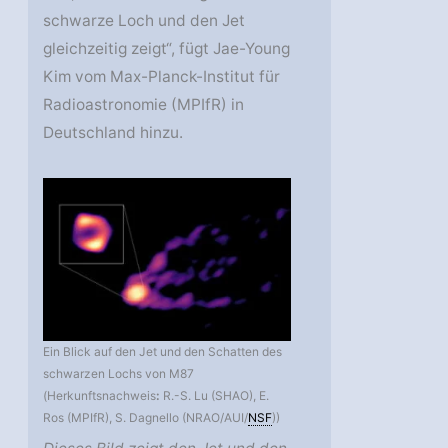
schwarze Loch und den Jet
gleichzeitig zeigt“, fügt Jae-Young
Kim vom Max-Planck-Institut für
Radioastronomie (MPIfR) in
Deutschland hinzu.
Ein Blick auf den Jet und den Schatten des
schwarzen Lochs von M87
(Herkunftsnachweis
:
R.-S. Lu (SHAO), E.
Ros (MPIfR), S. Dagnello (NRAO/AUI/
NSF
))