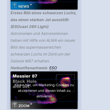
Erstes Bild eines schwarzen Lochs,
das einen starken Jet ausstößt
(ESOcast 260 Light)
Astronomen und Astronominnen
haben mit Hilfe von ALMA ein neues
Bild des supermassereichen
schwarzen Lochs im Zentrum der
Galaxie M87 erhalten.
Herkunftsnachweis
:
ESO
Klicke hier, um Marketing-Cookies zu
akzeptieren und diesen Inhalt zu
aktivieren