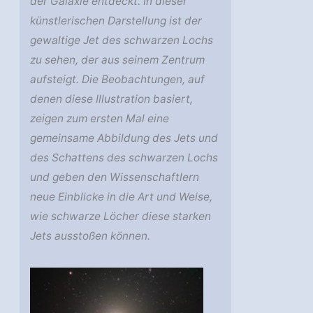
der Galaxie entdeckt. In dieser
künstlerischen Darstellung ist der
gewaltige Jet des schwarzen Lochs
zu sehen, der aus seinem Zentrum
aufsteigt. Die Beobachtungen, auf
denen diese Illustration basiert,
zeigen zum ersten Mal eine
gemeinsame Abbildung des Jets und
des Schattens des schwarzen Lochs
und geben den Wissenschaftlern
neue Einblicke in die Art und Weise,
wie schwarze Löcher diese starken
Jets ausstoßen können.