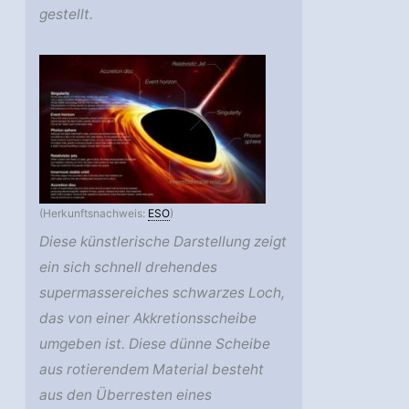
gestellt.
(Herkunftsnachweis:
ESO
)
Diese künstlerische Darstellung zeigt
ein sich schnell drehendes
supermassereiches schwarzes Loch,
das von einer Akkretionsscheibe
umgeben ist. Diese dünne Scheibe
aus rotierendem Material besteht
aus den Überresten eines