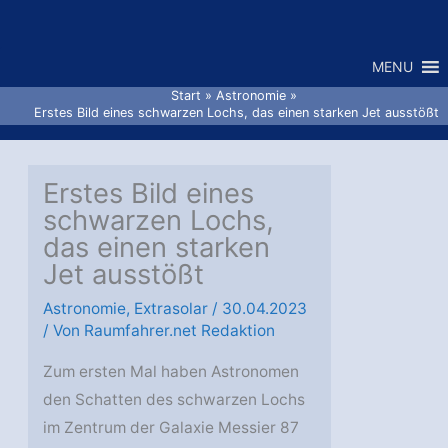
Zum
Inhalt
MENU
springen
Start
Astronomie
Erstes Bild eines schwarzen Lochs, das einen starken Jet ausstößt
Erstes Bild eines
schwarzen Lochs,
das einen starken
Jet ausstößt
Astronomie
,
Extrasolar
/
30.04.2023
/ Von
Raumfahrer.net Redaktion
Zum ersten Mal haben Astronomen
den Schatten des schwarzen Lochs
im Zentrum der Galaxie Messier 87