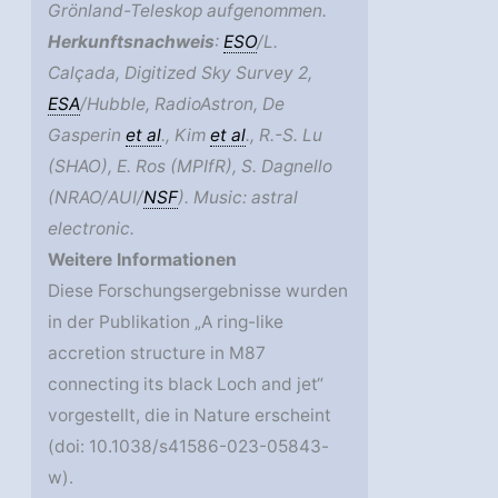
Grönland-Teleskop aufgenommen.
Herkunftsnachweis
:
ESO
/L.
Calçada, Digitized Sky Survey 2,
ESA
/Hubble, RadioAstron, De
Gasperin
et al
., Kim
et al
., R.-S. Lu
(SHAO), E. Ros (MPIfR), S. Dagnello
(NRAO/AUI/
NSF
). Music: astral
electronic.
Weitere Informationen
Diese Forschungsergebnisse wurden
in der Publikation „A ring-like
accretion structure in M87
connecting its black Loch and jet“
vorgestellt, die in Nature erscheint
(doi: 10.1038/s41586-023-05843-
w).