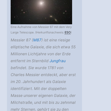
Eine Aufnahme von Messier 87 mit dem Very
Large Telescope. (Herkunftsnachweis:
ESO
)
Messier 87 (
M87
) ist eine riesige
elliptische Galaxie, die sich etwa 55
Millionen Lichtjahre von der Erde
entfernt im Sternbild
Jungfrau
befindet. Sie wurde 1781 von
Charles Messier entdeckt, aber erst
im 20. Jahrhundert als Galaxie
identifiziert. Mit der doppelten
Masse unserer eigenen Galaxie, der
Milchstraße, und mit bis zu zehnmal
mehr Sternen, gehört sie zu den