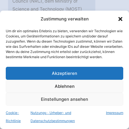
Council (NRC), dem Ministry of
Science and Technology (MOST)
und NINS in Kooperation mit der
Zustimmung verwalten
Academia Sinica (AS) in Taiwan
Um dir ein optimales Erlebnis zu bieten, verwenden wir Technologien wie
sowie dem Korea Astronomy and
Cookies, um Geräteinformationen zu speichern und/oder darauf
Space Science Institute (KASI). Bei
zuzugreifen. Wenn du diesen Technologien zustimmst, können wir Daten
wie das Surfverhalten oder eindeutige IDs auf dieser Website verarbeiten.
Entwicklung, Aufbau und Betrieb ist
Wenn du deine Zustimmung nicht erteilst oder zurückziehst, können
die
ESO
federführend für den
bestimmte Merkmale und Funktionen beeinträchtigt werden.
europäischen Beitrag, das National
Akzeptieren
Radio Astronomy Observatory
(NRAO), das seinerseits von
Ablehnen
Associated Universities, Inc. (AUI)
betrieben wird, für den
Einstellungen ansehen
nordamerikanischen Beitrag und das
Cookie-
Nutzungs-, Urheber- und
Impressum
National Astronomical Observatory
Richtlinie
Datenschutzbestimmungen
of Japan (NAOJ) für den