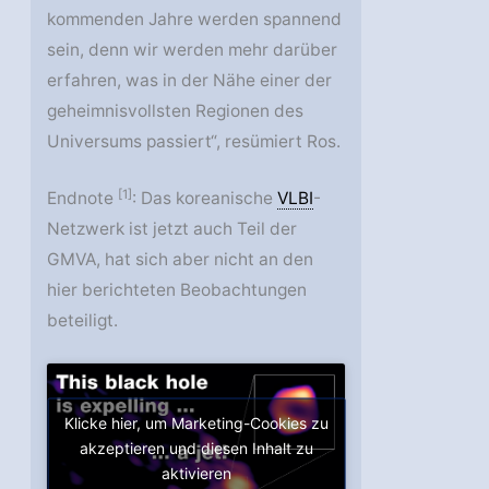
kommenden Jahre werden spannend
sein, denn wir werden mehr darüber
erfahren, was in der Nähe einer der
geheimnisvollsten Regionen des
Universums passiert“, resümiert Ros.
[1]
Endnote
: Das koreanische
VLBI
-
Netzwerk ist jetzt auch Teil der
GMVA, hat sich aber nicht an den
hier berichteten Beobachtungen
beteiligt.
Klicke hier, um Marketing-Cookies zu
akzeptieren und diesen Inhalt zu
aktivieren