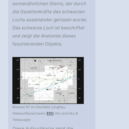
sonnenähnlichen Sterns, der durch
die Gezeitenkräfte des schwarzen
Lochs auseinander gerissen wurde.
Das schwarze Loch ist beschriftet
und zeigt die Anatomie dieses
faszinierenden Objekts.
Messier 87 im Sternbild Jungfrau.
(Herkunftsnachweis:
ESO
, IAU and Sky &
Telescope)
Diese Aufsuchkarte zeigt die