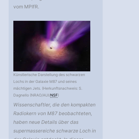
vom MPIfR.
Künstlerische Darstellung des schwarzen
Lochs in der Galaxie M87 und seines
mächtigen Jets. (Herkunftsnachweis: S.
Dagnello (NRAO/AUI/
NSF
)
Wissenschaftler, die den kompakten
Radiokern von M87 beobachteten,
haben neue Details über das
supermassereiche schwarze Loch in