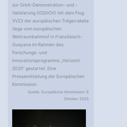
zur Orbit-Demonstration- und -
Validierung (IOD/IOV) mit dem Flug
VV23 der europäischen Trägerrakete
Vega vom europäischen
Weltraumbahnhof in Französisch-
Guayana im Rahmen des
Forschungs- und
Innovationsprogramms „Horizont
2020“ gestartet. Eine
Pressemitteilung der Europäischen
Kommission.
Quelle: Europäische Kommission 9.
Oktober 2023.