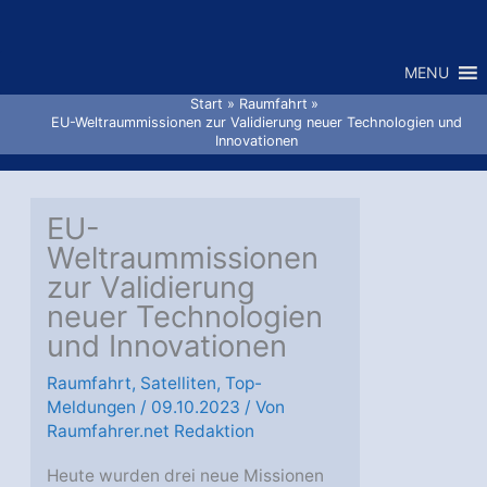
Zum
Inhalt
MENU
springen
Start
Raumfahrt
EU-Weltraummissionen zur Validierung neuer Technologien und
Innovationen
EU-
Weltraummissionen
zur Validierung
neuer Technologien
und Innovationen
Raumfahrt
,
Satelliten
,
Top-
Meldungen
/
09.10.2023
/ Von
Raumfahrer.net Redaktion
Heute wurden drei neue Missionen