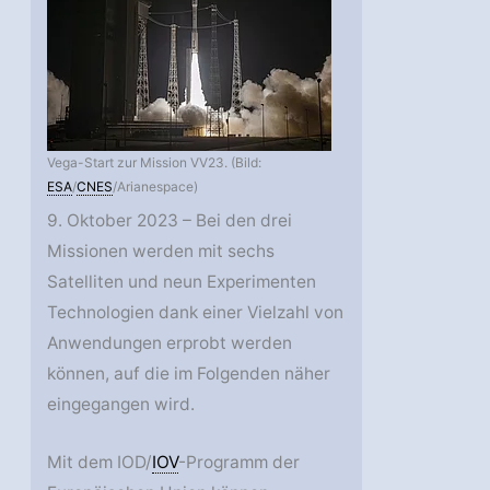
Vega-Start zur Mission VV23. (Bild:
ESA
/
CNES
/Arianespace)
9. Oktober 2023 – Bei den drei
Missionen werden mit sechs
Satelliten und neun Experimenten
Technologien dank einer Vielzahl von
Anwendungen erprobt werden
können, auf die im Folgenden näher
eingegangen wird.
Mit dem IOD/
IOV
-Programm der