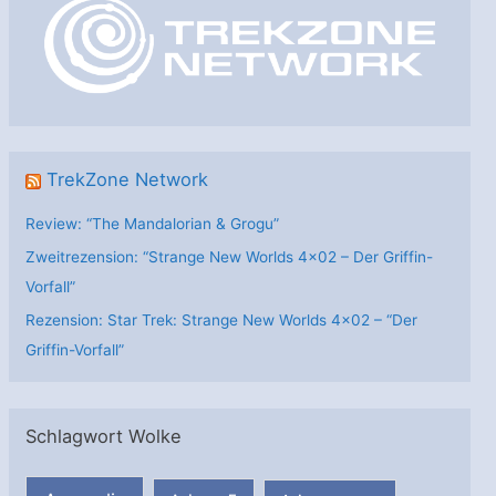
r
i
e
n
TrekZone Network
Review: “The Mandalorian & Grogu”
Zweitrezension: “Strange New Worlds 4×02 – Der Griffin-
Vorfall”
Rezension: Star Trek: Strange New Worlds 4×02 – “Der
Griffin-Vorfall”
Schlagwort Wolke