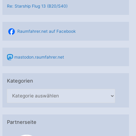
Re: Starship Flug 13 (B20/S40)
Raumfahrer.net auf Facebook
mastodon.raumfahrer.net
Kategorien
K
a
t
e
Partnerseite
g
o