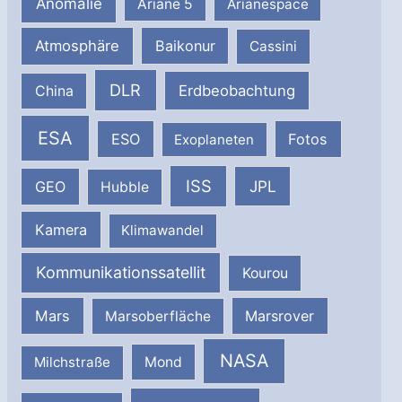
Anomalie
Ariane 5
Arianespace
Atmosphäre
Baikonur
Cassini
DLR
Erdbeobachtung
China
ESA
ESO
Fotos
Exoplaneten
ISS
JPL
GEO
Hubble
Kamera
Klimawandel
Kommunikationssatellit
Kourou
Mars
Marsrover
Marsoberfläche
NASA
Milchstraße
Mond