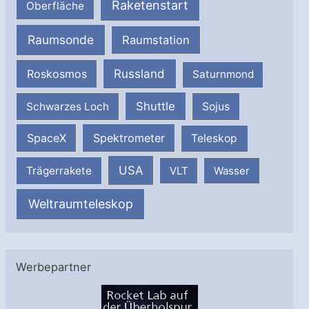
Raketenstart
Oberfläche
Raumsonde
Raumstation
Russland
Roskosmos
Saturnmond
Shuttle
Schwarzes Loch
Sojus
SpaceX
Spektrometer
Teleskop
USA
Trägerrakete
VLT
Wasser
Weltraumteleskop
Werbepartner