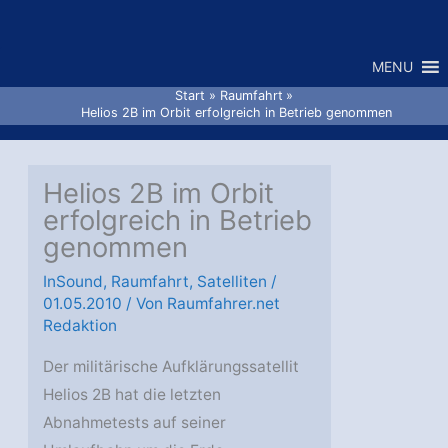
Zum
Inhalt
MENU
springen
Start
Raumfahrt
Helios 2B im Orbit erfolgreich in Betrieb genommen
Helios 2B im Orbit
erfolgreich in Betrieb
genommen
InSound
,
Raumfahrt
,
Satelliten
/
01.05.2010
/ Von
Raumfahrer.net
Redaktion
Der militärische Aufklärungssatellit
Helios 2B hat die letzten
Abnahmetests auf seiner