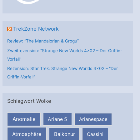
e
n
TrekZone Network
Review: “The Mandalorian & Grogu”
Zweitrezension: “Strange New Worlds 4×02 – Der Griffin-
Vorfall”
Rezension: Star Trek: Strange New Worlds 4×02 – “Der
Griffin-Vorfall”
Schlagwort Wolke
Anomalie
Ariane 5
Arianespace
Atmosphäre
Baikonur
Cassini