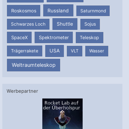
Russland
Roskosmos
Saturnmond
Shuttle
Schwarzes Loch
Sojus
SpaceX
Spektrometer
Teleskop
USA
Trägerrakete
VLT
Wasser
Weltraumteleskop
Werbepartner