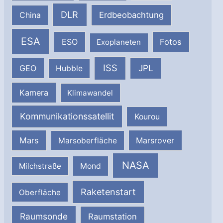
DLR
Erdbeobachtung
China
ESA
ESO
Fotos
Exoplaneten
ISS
JPL
GEO
Hubble
Kamera
Klimawandel
Kommunikationssatellit
Kourou
Mars
Marsrover
Marsoberfläche
NASA
Milchstraße
Mond
Raketenstart
Oberfläche
Raumsonde
Raumstation