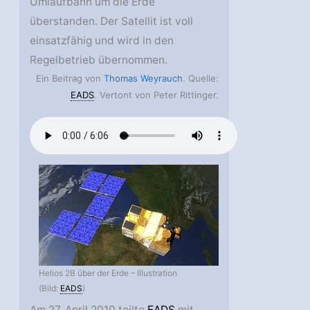
Umlaufbahn um die Erde
überstanden. Der Satellit ist voll
einsatzfähig und wird in den
Regelbetrieb übernommen.
Ein Beitrag von
Thomas Weyrauch
. Quelle:
EADS
. Vertont von Peter Rittinger.
Helios 2B über der Erde – Illustration
(Bild:
EADS
)
Am 27. April 2010 teilte
EADS
mit,