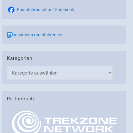
Raumfahrer.net auf Facebook
mastodon.raumfahrer.net
Kategorien
K
a
t
e
Partnerseite
g
o
r
i