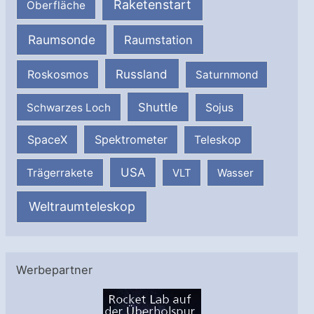
Raketenstart
Oberfläche
Raumsonde
Raumstation
Russland
Roskosmos
Saturnmond
Shuttle
Schwarzes Loch
Sojus
SpaceX
Spektrometer
Teleskop
USA
Trägerrakete
VLT
Wasser
Weltraumteleskop
Werbepartner