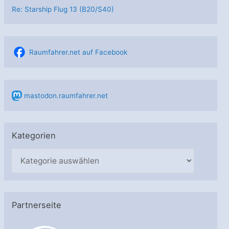
Re: Starship Flug 13 (B20/S40)
Raumfahrer.net auf Facebook
mastodon.raumfahrer.net
Kategorien
K
a
t
e
Partnerseite
g
o