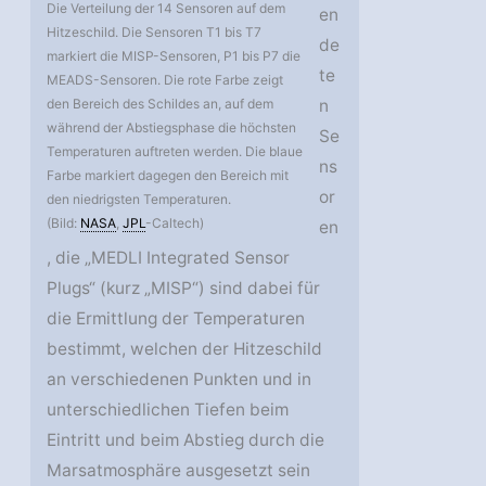
Die Verteilung der 14 Sensoren auf dem
en
Hitzeschild. Die Sensoren T1 bis T7
de
markiert die MISP-Sensoren, P1 bis P7 die
te
MEADS-Sensoren. Die rote Farbe zeigt
den Bereich des Schildes an, auf dem
n
während der Abstiegsphase die höchsten
Se
Temperaturen auftreten werden. Die blaue
ns
Farbe markiert dagegen den Bereich mit
or
den niedrigsten Temperaturen.
(Bild:
NASA
,
JPL
-Caltech)
en
, die „MEDLI Integrated Sensor
Plugs“ (kurz „MISP“) sind dabei für
die Ermittlung der Temperaturen
bestimmt, welchen der Hitzeschild
an verschiedenen Punkten und in
unterschiedlichen Tiefen beim
Eintritt und beim Abstieg durch die
Marsatmosphäre ausgesetzt sein