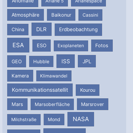
Anomalie
Ariane 5
Arianespace
Atmosphäre
Baikonur
Cassini
DLR
Erdbeobachtung
China
ESA
ESO
Fotos
Exoplaneten
ISS
JPL
GEO
Hubble
Kamera
Klimawandel
Kommunikationssatellit
Kourou
Mars
Marsrover
Marsoberfläche
NASA
Milchstraße
Mond