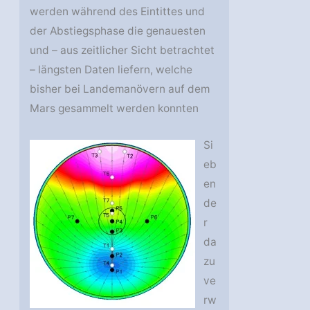
werden während des Eintittes und
der Abstiegsphase die genauesten
und – aus zeitlicher Sicht betrachtet
– längsten Daten liefern, welche
bisher bei Landemanövern auf dem
Mars gesammelt werden konnten
Si
eb
en
de
r
da
zu
ve
rw