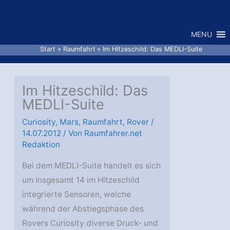
Zum
Inhalt
MENU
springen
Start
Raumfahrt
Im Hitzeschild: Das MEDLI-Suite
Im Hitzeschild: Das
MEDLI-Suite
Curiosity
,
Mars
,
Raumfahrt
,
Rover
/
14.07.2012
/ Von
Raumfahrer.net
Redaktion
Bei dem MEDLI-Suite handelt es sich
um insgesamt 14 im Hitzeschild
integrierte Sensoren, welche
während der Abstiegsphase des
Rovers Curiosity diverse Druck- und