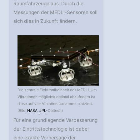
Raumfahrzeuge aus. Durch die
Messungen der MEDLI-Sensoren soll
sich dies in Zukunft ändern.
Die zentrale Elektronikeinheit des MEDLI. Um
Vibrationen möglichst optimal abzufedern ist
diese auf vier Vibrationsisolatoren platziert.
(Bild:
NASA
,
JPL
-Caltech)
Für eine grundlegende Verbesserung
der Eintrittstechnologie ist dabei
eine exakte Vorhersage der