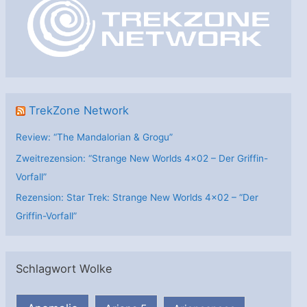
r
i
e
n
TrekZone Network
Review: “The Mandalorian & Grogu”
Zweitrezension: “Strange New Worlds 4×02 – Der Griffin-
Vorfall”
Rezension: Star Trek: Strange New Worlds 4×02 – “Der
Griffin-Vorfall”
Schlagwort Wolke