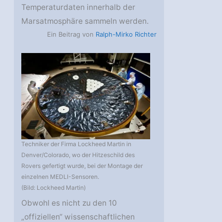
Temperaturdaten innerhalb der
Marsatmosphäre sammeln werden.
Ein Beitrag von
Ralph-Mirko Richter
Techniker der Firma Lockheed Martin in
Denver/Colorado, wo der Hitzeschild des
Rovers gefertigt wurde, bei der Montage der
einzelnen MEDLI-Sensoren.
(Bild: Lockheed Martin)
Obwohl es nicht zu den 10
„offiziellen“ wissenschaftlichen