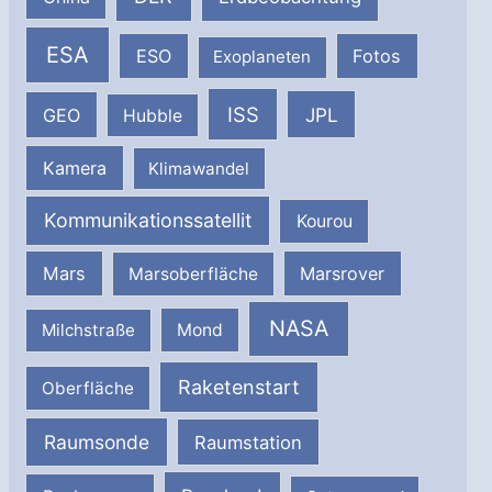
ESA
ESO
Fotos
Exoplaneten
ISS
JPL
GEO
Hubble
Kamera
Klimawandel
Kommunikationssatellit
Kourou
Mars
Marsrover
Marsoberfläche
NASA
Milchstraße
Mond
Raketenstart
Oberfläche
Raumsonde
Raumstation