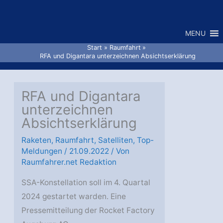
Zum
Inhalt
MENU
springen
Start
Raumfahrt
RFA und Digantara unterzeichnen Absichtserklärung
RFA und Digantara
unterzeichnen
Absichtserklärung
Raketen
,
Raumfahrt
,
Satelliten
,
Top-
Meldungen
/
21.09.2022
/ Von
Raumfahrer.net Redaktion
SSA-Konstellation soll im 4. Quartal
2024 gestartet warden. Eine
Pressemitteilung der Rocket Factory