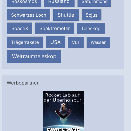
Russland
Roskosmos
Saturnmond
Shuttle
Schwarzes Loch
Sojus
SpaceX
Spektrometer
Teleskop
USA
Trägerrakete
VLT
Wasser
Weltraumteleskop
Werbepartner