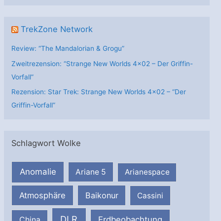
TrekZone Network
Review: “The Mandalorian & Grogu”
Zweitrezension: “Strange New Worlds 4×02 – Der Griffin-
Vorfall”
Rezension: Star Trek: Strange New Worlds 4×02 – “Der
Griffin-Vorfall”
Schlagwort Wolke
Anomalie
Ariane 5
Arianespace
Atmosphäre
Baikonur
Cassini
DLR
Erdbeobachtung
China