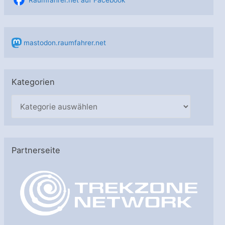
mastodon.raumfahrer.net
Kategorien
K
a
t
e
Partnerseite
g
o
r
i
e
n