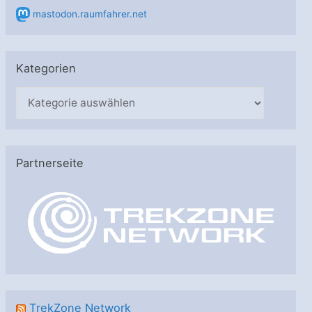
mastodon.raumfahrer.net
Kategorien
K
a
t
e
Partnerseite
g
o
r
i
e
n
TrekZone Network