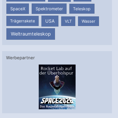
SpaceX
Spektrometer
Teleskop
USA
Trägerrakete
VLT
Wasser
Weltraumteleskop
Werbepartner