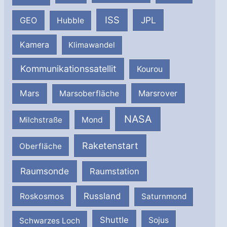
ISS
JPL
GEO
Hubble
Kamera
Klimawandel
Kommunikationssatellit
Kourou
Mars
Marsrover
Marsoberfläche
NASA
Milchstraße
Mond
Raketenstart
Oberfläche
Raumsonde
Raumstation
Russland
Roskosmos
Saturnmond
Shuttle
Schwarzes Loch
Sojus