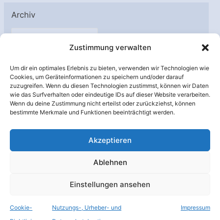
Archiv
A
Zustimmung verwalten
r
c
Um dir ein optimales Erlebnis zu bieten, verwenden wir Technologien wie
h
Cookies, um Geräteinformationen zu speichern und/oder darauf
Unterstützt von:
zuzugreifen. Wenn du diesen Technologien zustimmst, können wir Daten
i
wie das Surfverhalten oder eindeutige IDs auf dieser Website verarbeiten.
v
Wenn du deine Zustimmung nicht erteilst oder zurückziehst, können
bestimmte Merkmale und Funktionen beeinträchtigt werden.
Akzeptieren
Ablehnen
Einstellungen ansehen
Cookie-
Nutzungs-, Urheber- und
Impressum
© Raumfahrer Net e.V. 2026