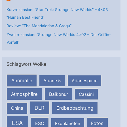
Kurzrezension: “Star Trek: Strange New Worlds” – 4×03
“Human Best Friend”
Review: “The Mandalorian & Grogu”
Zweitrezension: “Strange New Worlds 4×02 – Der Griffin-
Vorfall”
Schlagwort Wolke
Anomalie
Ariane 5
Arianespace
Atmosphäre
Baikonur
Cassini
DLR
Erdbeobachtung
China
ESA
ESO
Fotos
Exoplaneten