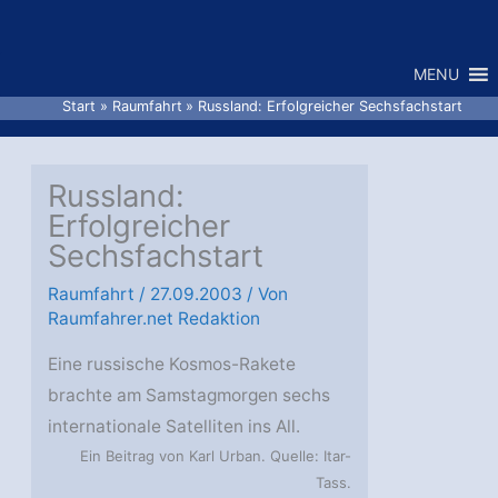
Zum
Inhalt
MENU
springen
Start
Raumfahrt
Russland: Erfolgreicher Sechsfachstart
Russland:
Erfolgreicher
Sechsfachstart
Raumfahrt
/
27.09.2003
/ Von
Raumfahrer.net Redaktion
Eine russische Kosmos-Rakete
brachte am Samstagmorgen sechs
internationale Satelliten ins All.
Ein Beitrag von Karl Urban. Quelle: Itar-
Tass.