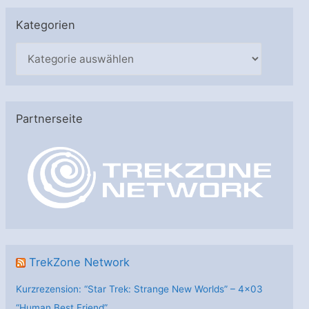
Kategorien
K
a
t
e
Partnerseite
g
o
r
i
e
n
TrekZone Network
Kurzrezension: “Star Trek: Strange New Worlds” – 4×03
“Human Best Friend”