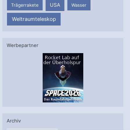
USA
Trägerrakete
Wasser
Weltraumteleskop
Werbepartner
Archiv