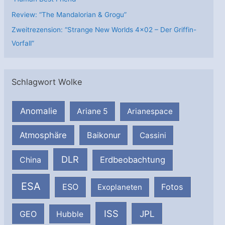
Review: “The Mandalorian & Grogu”
Zweitrezension: “Strange New Worlds 4×02 – Der Griffin-
Vorfall”
Schlagwort Wolke
Anomalie
Ariane 5
Arianespace
Atmosphäre
Baikonur
Cassini
DLR
Erdbeobachtung
China
ESA
ESO
Fotos
Exoplaneten
ISS
JPL
GEO
Hubble