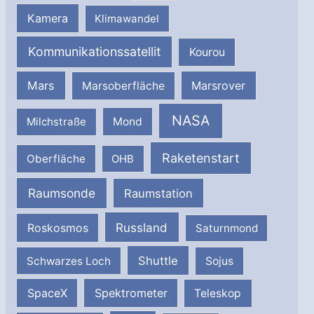
Kamera
Klimawandel
Kommunikationssatellit
Kourou
Mars
Marsrover
Marsoberfläche
NASA
Milchstraße
Mond
Raketenstart
Oberfläche
OHB
Raumsonde
Raumstation
Russland
Roskosmos
Saturnmond
Shuttle
Schwarzes Loch
Sojus
SpaceX
Spektrometer
Teleskop