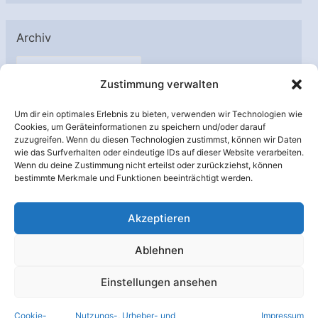
Archiv
A
Zustimmung verwalten
r
c
Um dir ein optimales Erlebnis zu bieten, verwenden wir Technologien wie
h
Cookies, um Geräteinformationen zu speichern und/oder darauf
Unterstützt von:
zuzugreifen. Wenn du diesen Technologien zustimmst, können wir Daten
i
wie das Surfverhalten oder eindeutige IDs auf dieser Website verarbeiten.
v
Wenn du deine Zustimmung nicht erteilst oder zurückziehst, können
bestimmte Merkmale und Funktionen beeinträchtigt werden.
Akzeptieren
Ablehnen
Einstellungen ansehen
Cookie-
Nutzungs-, Urheber- und
Impressum