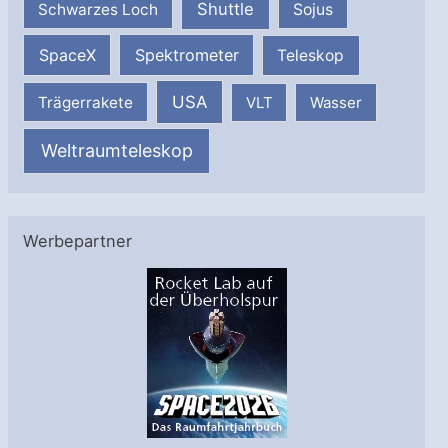
Shuttle
Schwarzes Loch
Sojus
SpaceX
Spektrometer
Teleskop
USA
Trägerrakete
VLT
Wasser
Weltraumteleskop
Werbepartner