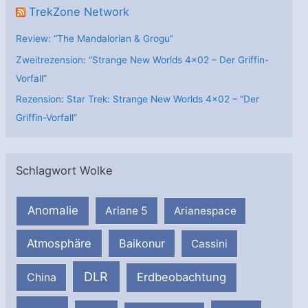
TrekZone Network
Review: “The Mandalorian & Grogu”
Zweitrezension: “Strange New Worlds 4×02 – Der Griffin-
Vorfall”
Rezension: Star Trek: Strange New Worlds 4×02 – “Der
Griffin-Vorfall”
Schlagwort Wolke
Anomalie
Ariane 5
Arianespace
Atmosphäre
Baikonur
Cassini
DLR
Erdbeobachtung
China