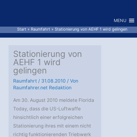
Zum
Inhalt
MENU
springen
Start
Raumfahrt
Stationierung von AEHF 1 wird gelingen
Stationierung von
AEHF 1 wird
gelingen
Raumfahrt
/
31.08.2010
/ Von
Raumfahrer.net Redaktion
Am 30. August 2010 meldete Florida
Today, dass die US-Luftwaffe
hinsichtlich einer erfolgreichen
Stationierung ihres mit einem nicht
richtig funktionierenden Triebwerk