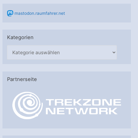
mastodon.raumfahrer.net
Kategorien
K
a
t
e
Partnerseite
g
o
r
i
e
n