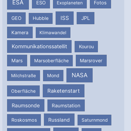
ESA
ESO
Fotos
Exoplaneten
ISS
JPL
GEO
Hubble
Kamera
Klimawandel
Kommunikationssatellit
Kourou
Mars
Marsrover
Marsoberfläche
NASA
Milchstraße
Mond
Raketenstart
Oberfläche
Raumsonde
Raumstation
Russland
Roskosmos
Saturnmond