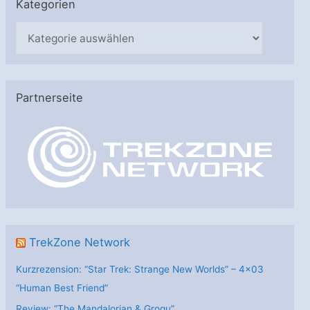
Kategorien
K
a
t
e
Partnerseite
g
o
r
i
e
n
TrekZone Network
Kurzrezension: “Star Trek: Strange New Worlds” – 4×03
“Human Best Friend”
Review: “The Mandalorian & Grogu”