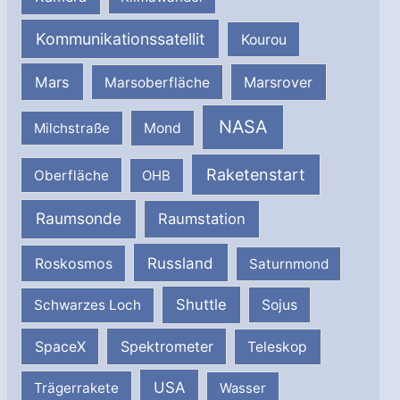
Kommunikationssatellit
Kourou
Mars
Marsrover
Marsoberfläche
NASA
Milchstraße
Mond
Raketenstart
Oberfläche
OHB
Raumsonde
Raumstation
Russland
Roskosmos
Saturnmond
Shuttle
Schwarzes Loch
Sojus
SpaceX
Spektrometer
Teleskop
USA
Trägerrakete
Wasser