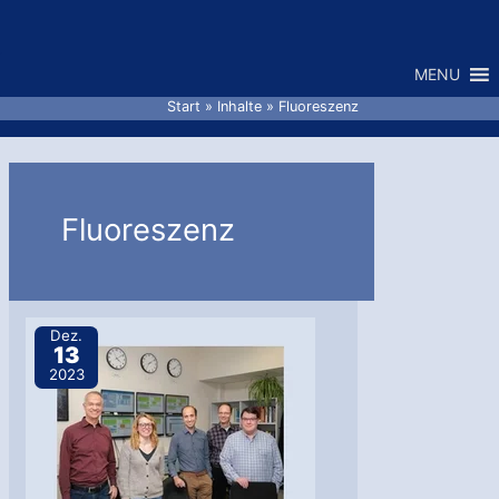
Zum
Inhalt
MENU
springen
Start
Inhalte
Fluoreszenz
Fluoreszenz
Dez.
13
2023