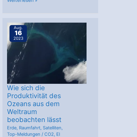
Weiterlesen »
Draht
von
Siegen
Aug.
16
in
2023
die
argentinische
Pampa
Wie sich die
Produktivität des
Ozeans aus dem
Weltraum
beobachten lässt
Erde
,
Raumfahrt
,
Satelliten
,
Top-Meldungen
/
CO2
,
El