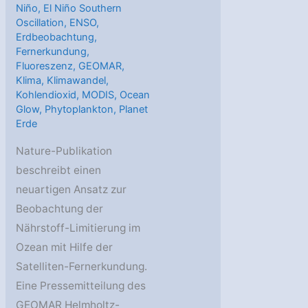
Niño
,
El Niño Southern
Oscillation
,
ENSO
,
Erdbeobachtung
,
Fernerkundung
,
Fluoreszenz
,
GEOMAR
,
Klima
,
Klimawandel
,
Kohlendioxid
,
MODIS
,
Ocean
Glow
,
Phytoplankton
,
Planet
Erde
Nature-Publikation
beschreibt einen
neuartigen Ansatz zur
Beobachtung der
Nährstoff-Limitierung im
Ozean mit Hilfe der
Satelliten-Fernerkundung.
Eine Pressemitteilung des
GEOMAR Helmholtz-