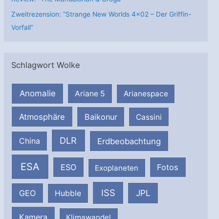
Zweitrezension: “Strange New Worlds 4×02 – Der Griffin-
Vorfall”
Schlagwort Wolke
Anomalie
Ariane 5
Arianespace
Atmosphäre
Baikonur
Cassini
DLR
Erdbeobachtung
China
ESA
ESO
Fotos
Exoplaneten
ISS
JPL
GEO
Hubble
Kamera
Klimawandel