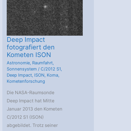
Deep Impact
fotografiert den
Kometen ISON
Astronomie
,
Raumfahrt
,
Sonnensystem
/
C/2012 S1
,
Deep Impact
,
ISON
,
Koma
,
Kometenforschung
Die NASA-Raumsonde
Deep Impact hat Mitte
Januar 2013 den Kometen
C/2012 S1 (ISON)
abgebildet. Trotz seiner