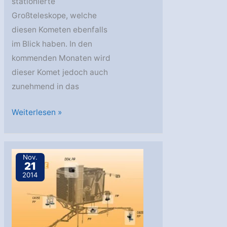
stationierte
Großteleskope, welche
diesen Kometen ebenfalls
im Blick haben. In den
kommenden Monaten wird
dieser Komet jedoch auch
zunehmend in das
Die
Weiterlesen »
Koma
des
Kometen
Nov.
21
67P/Tschurjumow-
2014
Gerasimenko