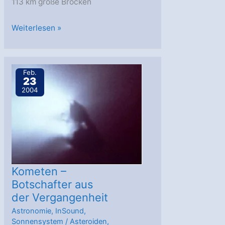
113 km große Brocken
Kleinplanet
Weiterlesen »
(596)
Scheila
ein
Feb.
23
Komet?
2004
Kometen –
Botschafter aus
der Vergangenheit
Astronomie
,
InSound
,
Sonnensystem
/
Asteroiden
,