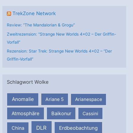
TrekZone Network
Review: “The Mandalorian & Grogu”
Zweitrezension: “Strange New Worlds 4×02 – Der Griffin-
Vorfall”
Rezension: Star Trek: Strange New Worlds 4×02 – “Der
Griffin-Vorfall”
Schlagwort Wolke
Anomalie
Ariane 5
Arianespace
Atmosphäre
Baikonur
Cassini
DLR
Erdbeobachtung
China