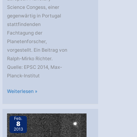
Science Congess, einer
gegenwärtig in Portugal
stattfindenden
Fachtagung der
Planetenforscher,
vorgestellt. Ein Beitrag von
Ralph-Mirko Richter.
Quelle: EPSC 2014, Max-
Planck-Institut
Kometensonde
Weiterlesen »
Rosetta:
Erste
Ergebnisse
Feb.
8
von
2013
MIRO