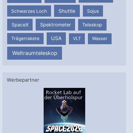
Shuttle
Schwarzes Loch
Sojus
SpaceX
Spektrometer
Teleskop
USA
Trägerrakete
VLT
Wasser
Weltraumteleskop
Werbepartner