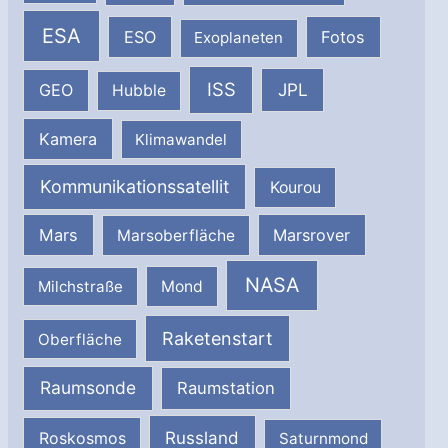
ESA
ESO
Fotos
Exoplaneten
ISS
JPL
GEO
Hubble
Kamera
Klimawandel
Kommunikationssatellit
Kourou
Mars
Marsrover
Marsoberfläche
NASA
Milchstraße
Mond
Raketenstart
Oberfläche
Raumsonde
Raumstation
Russland
Roskosmos
Saturnmond