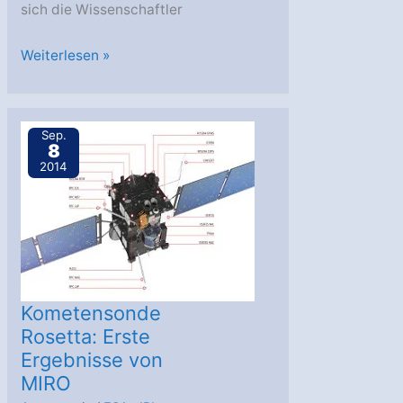
sich die Wissenschaftler
Der
Weiterlesen »
Komet
Siding
Spring
Sep.
8
besucht
2014
den
Mars
Kometensonde
Rosetta: Erste
Ergebnisse von
MIRO