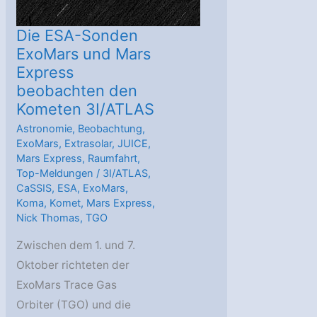
Die ESA-Sonden
ExoMars und Mars
Express
beobachten den
Kometen 3I/ATLAS
Astronomie
,
Beobachtung
,
ExoMars
,
Extrasolar
,
JUICE
,
Mars Express
,
Raumfahrt
,
Top-Meldungen
/
3I/ATLAS
,
CaSSIS
,
ESA
,
ExoMars
,
Koma
,
Komet
,
Mars Express
,
Nick Thomas
,
TGO
Zwischen dem 1. und 7.
Oktober richteten der
ExoMars Trace Gas
Orbiter (TGO) und die