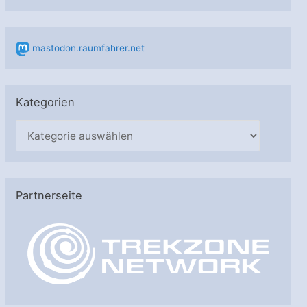
mastodon.raumfahrer.net
Kategorien
K
a
t
e
Partnerseite
g
o
r
i
e
n