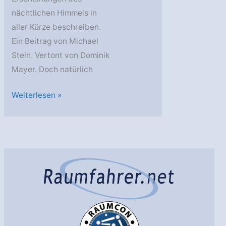
nächtlichen Himmels in
aller Kürze beschreiben.
Ein Beitrag von Michael
Stein. Vertont von Dominik
Mayer. Doch natürlich
Kometen
Weiterlesen »
–
Botschafter
aus
der
Vergangenheit