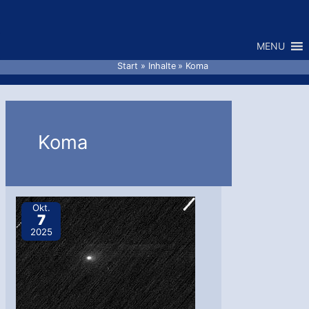
Zum
Inhalt
MENU
springen
Start
Inhalte
Koma
Koma
Okt.
7
2025