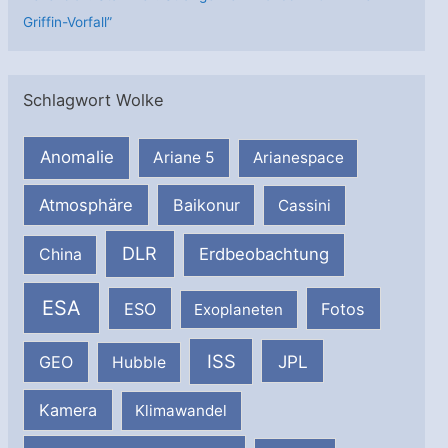
Griffin-Vorfall”
Schlagwort Wolke
Anomalie
Ariane 5
Arianespace
Atmosphäre
Baikonur
Cassini
DLR
Erdbeobachtung
China
ESA
ESO
Fotos
Exoplaneten
ISS
JPL
GEO
Hubble
Kamera
Klimawandel