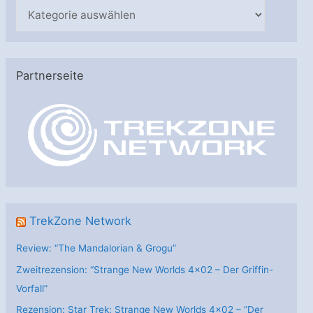
K
a
t
e
Partnerseite
g
o
r
i
e
n
TrekZone Network
Review: “The Mandalorian & Grogu”
Zweitrezension: “Strange New Worlds 4×02 – Der Griffin-
Vorfall”
Rezension: Star Trek: Strange New Worlds 4×02 – “Der