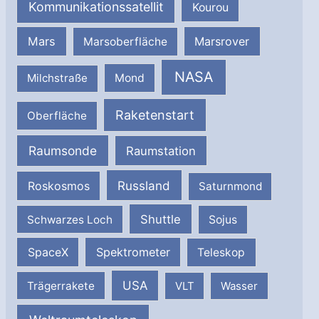
Kommunikationssatellit
Kourou
Mars
Marsrover
Marsoberfläche
NASA
Milchstraße
Mond
Raketenstart
Oberfläche
Raumsonde
Raumstation
Russland
Roskosmos
Saturnmond
Shuttle
Schwarzes Loch
Sojus
SpaceX
Spektrometer
Teleskop
USA
Trägerrakete
VLT
Wasser