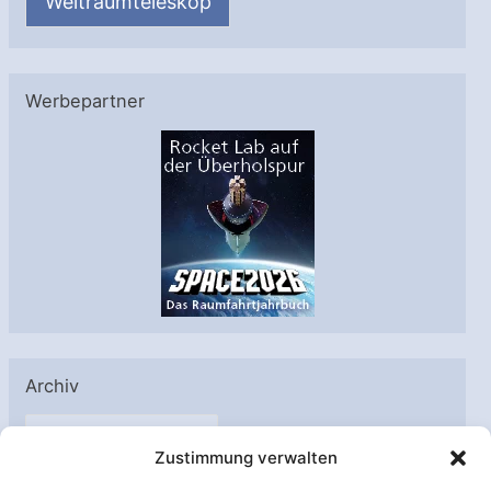
Weltraumteleskop
Werbepartner
Archiv
A
Zustimmung verwalten
r
c