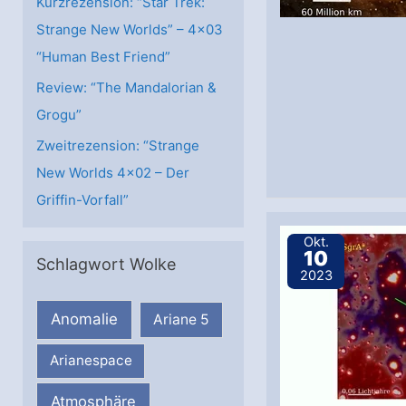
Kurzrezension: “Star Trek:
Strange New Worlds” – 4×03
“Human Best Friend”
Review: “The Mandalorian &
Grogu”
Zweitrezension: “Strange
New Worlds 4×02 – Der
Griffin-Vorfall”
Okt.
10
Schlagwort Wolke
2023
Anomalie
Ariane 5
Arianespace
Atmosphäre