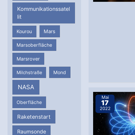
Kommunikationssatel
lit
Mars
Kourou
Marsoberfläche
Marsrover
Milchstraße
Mond
NASA
Mai
17
Oberfläche
2022
Raketenstart
Raumsonde