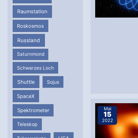
Raumstation
Roskosmos
Russland
Saturnmond
Schwarzes Loch
Shuttle
Sojus
SpaceX
Mai
Spektrometer
15
2022
Teleskop