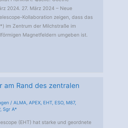
März 2024. 27. März 2024 – Neue
lescope-Kollaboration zeigen, dass das
*) im Zentrum der Milchstraße im
ralförmigen Magnetfeldern umgeben ist.
r am Rand des zentralen
ngen
/
ALMA
,
APEX
,
EHT
,
ESO
,
M87
,
*
,
Sgr A*
elescope (EHT) hat starke und geordnete