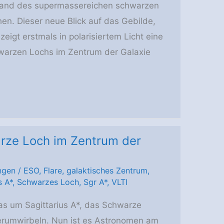
Rand des supermassereichen schwarzen
hen. Dieser neue Blick auf das Gebilde,
zeigt erstmals in polarisiertem Licht eine
hwarzen Lochs im Zentrum der Galaxie
rze Loch im Zentrum der
ngen
/
ESO
,
Flare
,
galaktisches Zentrum
,
s A*
,
Schwarzes Loch
,
Sgr A*
,
VLTI
s um Sagittarius A*, das Schwarze
erumwirbeln. Nun ist es Astronomen am