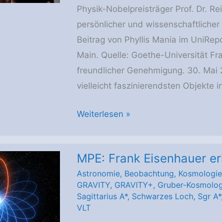
Physik-Nobelpreisträger Prof. Dr. Re
persönlicher und wissenschaftlicher
Beitrag von Phyllis Mania im UniRep
Main. Quelle: Goethe-Universität Fr
freundlicher Genehmigung. 30. Mai 
vielleicht faszinierendsten Objekte 
40
Weiterlesen »
von
14
MPE: Frank Eisenhauer er
Milliarden
Astronomie
,
Beobachtung
,
Kosmologie
Jahren:
GRAVITY
,
GRAVITY+
,
Gruber-Kosmolog
Rückblick
Sagittarius A*
,
Schwarzes Loch
,
Sgr A*
auf
VLT
Reinhard