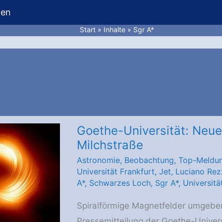
hen
Start
Inhalte
Sgr A*
Goethe-Universität: Neue
Milchstraße
Astronomie
,
Beobachtung
,
Top-Meldu
Universität Frankfurt
,
Jet
,
Luciano Rez
A*
,
Schwarzes Loch
,
Sgr A*
,
Universitä
Spiralförmige Magnetfelder umgeben
Pressemitteilung der Goethe-Univers