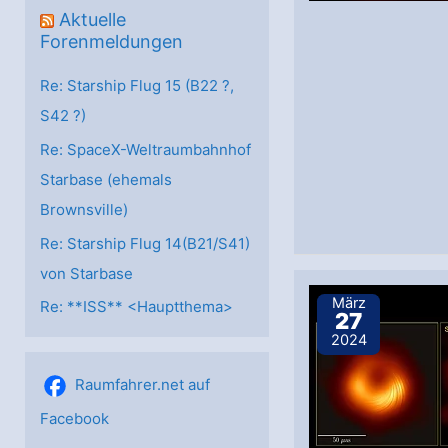
Aktuelle
Forenmeldungen
Re: Starship Flug 15 (B22 ?,
S42 ?)
Re: SpaceX-Weltraumbahnhof
Starbase (ehemals
Brownsville)
Re: Starship Flug 14(B21/S41)
von Starbase
März
Re: **ISS** <Hauptthema>
27
2024
Raumfahrer.net auf
Facebook