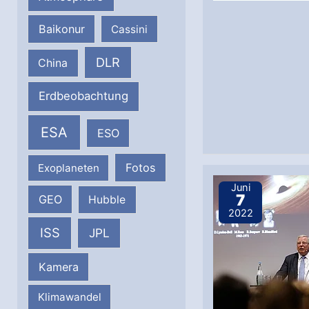
Baikonur
Cassini
DLR
China
Erdbeobachtung
ESA
ESO
Fotos
Exoplaneten
Juni
7
GEO
Hubble
2022
ISS
JPL
Kamera
Klimawandel