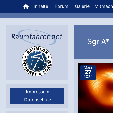
Zum
Inhalte
Forum
Galerie
Mitmac
Inhalt
springen
Sgr A*
März
27
2024
Impressum
Datenschutz