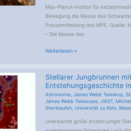
Max-Planck-Institut für extraterrest
Bewegung die Masse des Schwarzen
Pressemitteilung des MPE. Quelle: 
– Die Masse des
Ultrakompakt:
Weiterlesen »
Das
Schwarze
Stellarer Jungbrunnen mit
Loch
Entstehungsgeschichte i
im
Astronomie
,
James Webb Teleskop
,
St
Zentrum
James Webb Telescope
,
JWST
,
Milchs
der
Sternhaufen
,
Universität zu Köln
,
Wass
Milchstraße
Unerwartet große Anzahl junger Ste
supermassivem Schwarzen Loch ident