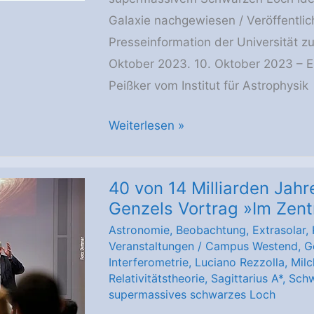
Galaxie nachgewiesen / Veröffentlich
Presseinformation der Universität zu 
Oktober 2023. 10. Oktober 2023 – Ei
Peißker vom Institut für Astrophysik
Stellarer
Weiterlesen »
Jungbrunnen
mit
40 von 14 Milliarden Jahr
turbulenter
Genzels Vortrag »Im Zent
Entstehungsgeschichte
Astronomie
,
Beobachtung
,
Extrasolar
,
im
Veranstaltungen
/
Campus Westend
,
G
Zentrum
Interferometrie
,
Luciano Rezzolla
,
Milc
unserer
Relativitätstheorie
,
Sagittarius A*
,
Schw
supermassives schwarzes Loch
Galaxie