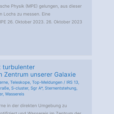
rische Physik (MPE) gelungen, aus dieser
 Lochs zu messen. Eine
MPE 26. Oktober 2023. 26. Oktober 2023
 turbulenter
m Zentrum unserer Galaxie
erne
,
Teleskope
,
Top-Meldungen
/
IRS 13
,
traße
,
S-cluster
,
Sgr A*
,
Sternentstehung
,
er
,
Wassereis
rne in der direkten Umgebung zu
ifiziert und Wassereis im Zentrum der