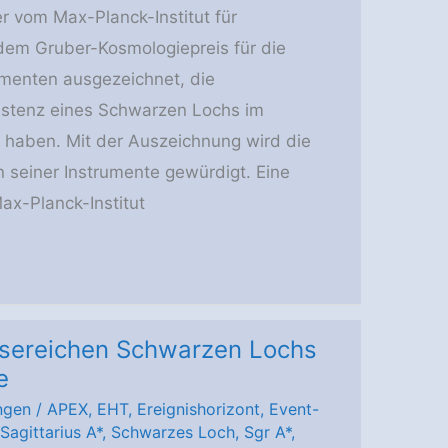
r vom Max-Planck-Institut für
 dem Gruber-Kosmologiepreis für die
umenten ausgezeichnet, die
istenz eines Schwarzen Lochs im
 haben. Mit der Auszeichnung wird die
on seiner Instrumente gewürdigt. Eine
ax-Planck-Institut
ssereichen Schwarzen Lochs
e
ngen
/
APEX
,
EHT
,
Ereignishorizont
,
Event-
Sagittarius A*
,
Schwarzes Loch
,
Sgr A*
,