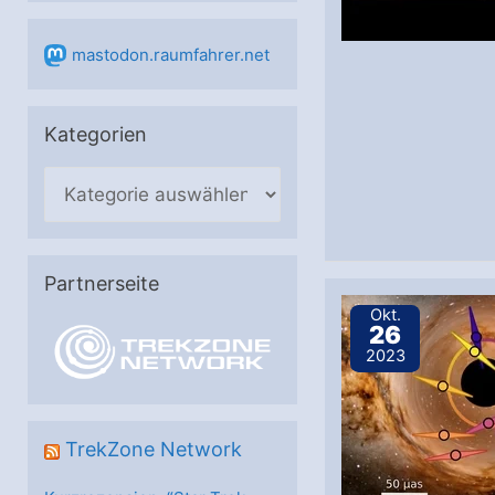
mastodon.raumfahrer.net
Kategorien
K
a
t
e
Partnerseite
g
Okt.
26
o
2023
r
i
e
TrekZone Network
n