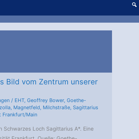
s Bild vom Zentrum unserer
ngen
/
EHT
,
Geoffrey Bower
,
Goethe-
zolla
,
Magnetfeld
,
Milchstraße
,
Sagittarius
t Frankfurt/Main
 Schwarzes Loch Sagittarius A*. Eine
ität Frankfurt. Quelle: Goethe-