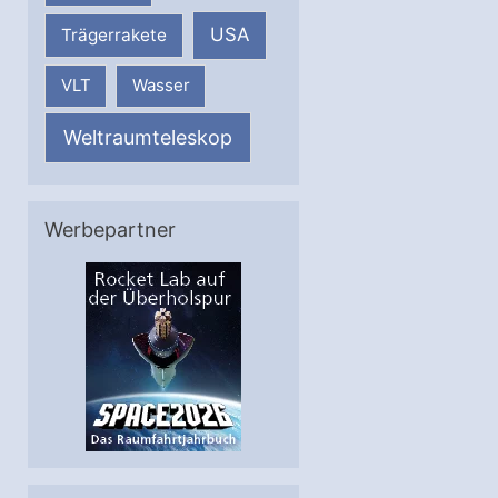
USA
Trägerrakete
VLT
Wasser
Weltraumteleskop
Werbepartner