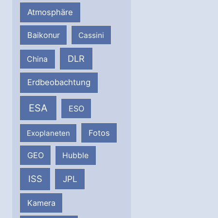
Atmosphäre
Baikonur
Cassini
DLR
China
Erdbeobachtung
ESA
ESO
Fotos
Exoplaneten
GEO
Hubble
ISS
JPL
Kamera