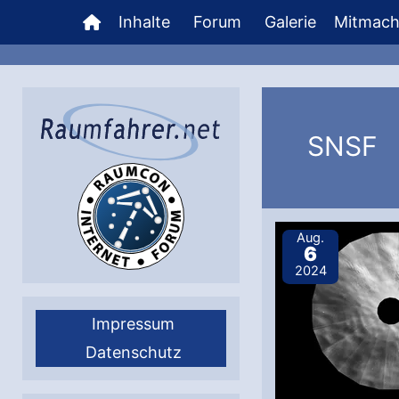
Zum
Inhalte
Forum
Galerie
Mitmac
Inhalt
springen
SNSF
Aug.
6
2024
Impressum
Datenschutz