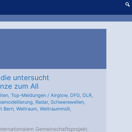
udie untersucht
enze zum All
iten
,
Top-Meldungen
/
Airglow
,
DFG
,
DLR
,
mamodellierung
,
Radar
,
Schwerewellen
,
ät Bern
,
Weltraum
,
Weltraummüll
,
internationalem Gemeinschaftsprojekt.