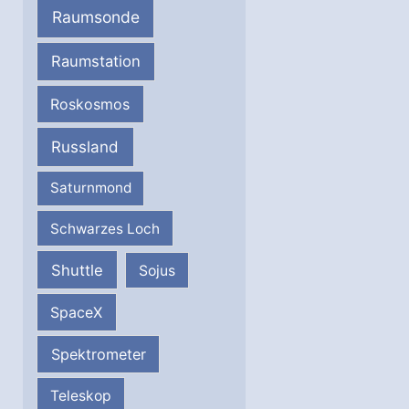
Raumsonde
Raumstation
Roskosmos
Russland
Saturnmond
Schwarzes Loch
Shuttle
Sojus
SpaceX
Spektrometer
Teleskop