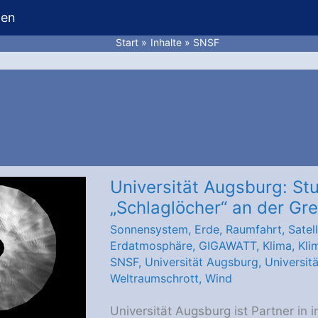
hen
Start
Inhalte
SNSF
Universität Augsburg: St
„Schlaglöcher“ an der Gr
Sonnensystem
,
Erde
,
Raumfahrt
,
Satell
Erdatmosphäre
,
GIGAWATT
,
Klima
,
Kli
SNSF
,
Universität Augsburg
,
Universit
Weltraumschrott
,
Wind
Universität Augsburg ist Partner in 