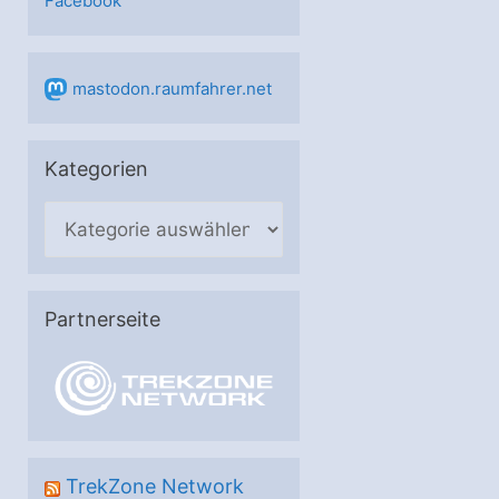
Facebook
mastodon.raumfahrer.net
Kategorien
K
a
t
e
Partnerseite
g
o
r
i
e
TrekZone Network