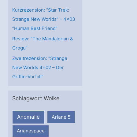
n
Kurzrezension: “Star Trek:
Strange New Worlds” – 4×03
“Human Best Friend”
Review: “The Mandalorian &
Grogu”
Zweitrezension: “Strange
New Worlds 4×02 – Der
Griffin-Vorfall”
Schlagwort Wolke
Anomalie
Ariane 5
Arianespace