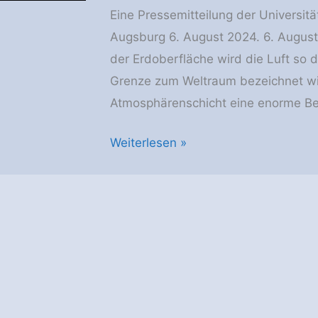
Eine Pressemitteilung der Universitä
Augsburg 6. August 2024. 6. August
der Erdoberfläche wird die Luft so 
Grenze zum Weltraum bezeichnet wi
Atmosphärenschicht eine enorme Bed
Universität
Weiterlesen »
Augsburg:
Studie
untersucht
„Schlaglöcher“
an
der
Grenze