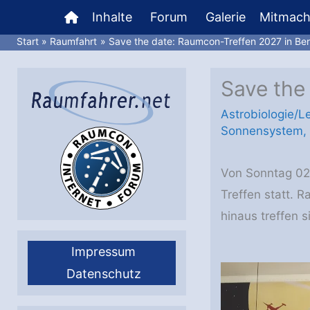
Zum
Inhalte
Forum
Galerie
Mitmac
Inhalt
Start
Raumfahrt
Save the date: Raumcon-Treffen 2027 in Be
springen
Save the
Astrobiologie/L
Sonnensystem
,
Von Sonntag 02.
Treffen statt.
hinaus treffen 
Impressum
Datenschutz