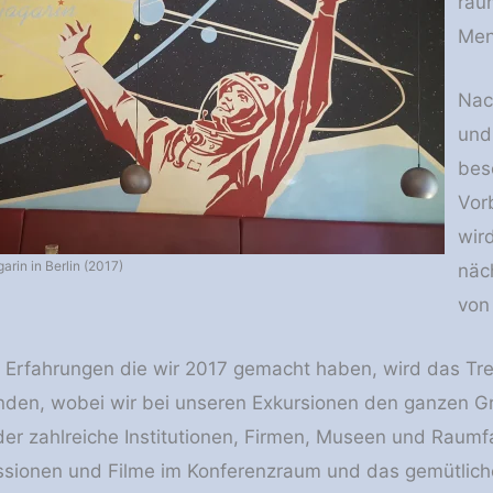
rau
Men
Nac
und
bes
Vor
wir
arin in Berlin (2017)
näc
von 
Erfahrungen die wir 2017 gemacht haben, wird das Tre
nden, wobei wir bei unseren Exkursionen den ganzen G
er zahlreiche Institutionen, Firmen, Museen und Raumf
ussionen und Filme im Konferenzraum und das gemütlic