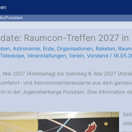
hen
rlin/Potsdam
 date: Raumcon-Treffen 2027 in
eben
,
Astronomie
,
Erde
,
Organisationen
,
Raketen
,
Raum
Teleskope
,
Veranstaltungen
,
Verein
,
Vorstand
/
19.05.
 Mai 2027 (Anreisetag) bis Samstag 8. Mai 2027 (Abre
 Raumfahrt- und Astronomieinteressierte aus dem ganz
sich in der Jugendherberge Potsdam. Eine Information d
Seit
stil