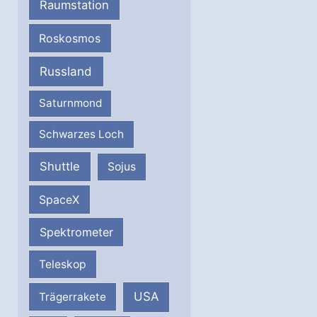
Raumstation
Roskosmos
Russland
Saturnmond
Schwarzes Loch
Shuttle
Sojus
SpaceX
Spektrometer
Teleskop
USA
Trägerrakete