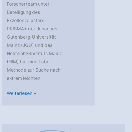
Forscherteam unter
Beteiligung des
Exzellenzclusters
PRISMA+ der Johannes
Gutenberg‐Universität
Mainz (JGU) und des
Helmholtz‐Instituts Mainz
(HIM) hat eine Labor‐
Methode zur Suche nach
extrem leichten
JGU:
Weiterlesen »
Leichten
Dunkle
Materieteilchen
auf