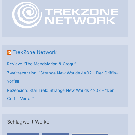
o
r
i
e
n
TrekZone Network
Review: “The Mandalorian & Grogu”
Zweitrezension: “Strange New Worlds 4×02 – Der Griffin-
Vorfall”
Rezension: Star Trek: Strange New Worlds 4×02 – “Der
Griffin-Vorfall”
Schlagwort Wolke