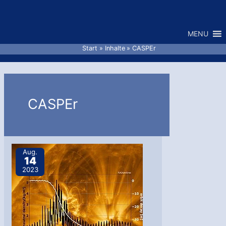
Zum
Inhalt
MENU
springen
Start
Inhalte
CASPEr
CASPEr
Aug.
14
2023