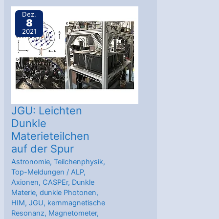
Graz
Dez.
8
2021
JGU: Leichten
Dunkle
Materieteilchen
auf der Spur
Astronomie
,
Teilchenphysik
,
Top-Meldungen
/
ALP
,
Axionen
,
CASPEr
,
Dunkle
Materie
,
dunkle Photonen
,
HIM
,
JGU
,
kernmagnetische
Resonanz
,
Magnetometer
,