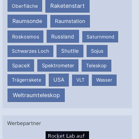
Raketenstart
Oberfläche
Raumsonde
Raumstation
Russland
Roskosmos
Saturnmond
Shuttle
Schwarzes Loch
Sojus
SpaceX
Spektrometer
Teleskop
USA
Trägerrakete
VLT
Wasser
Weltraumteleskop
Werbepartner