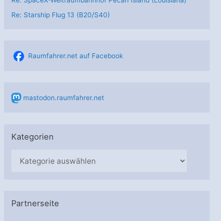
Re: Starship Flug 13 (B20/S40)
Raumfahrer.net auf Facebook
mastodon.raumfahrer.net
Kategorien
K
a
t
e
Partnerseite
g