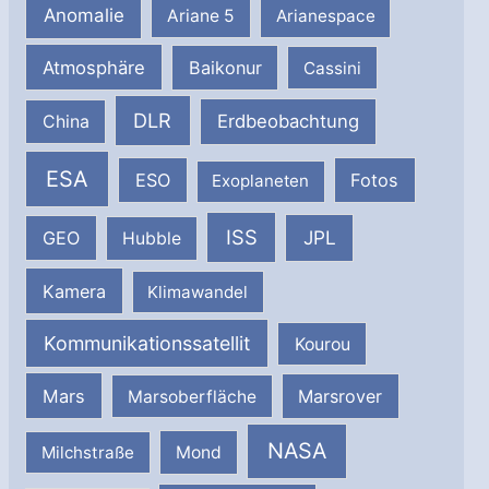
Anomalie
Ariane 5
Arianespace
Atmosphäre
Baikonur
Cassini
DLR
Erdbeobachtung
China
ESA
ESO
Fotos
Exoplaneten
ISS
JPL
GEO
Hubble
Kamera
Klimawandel
Kommunikationssatellit
Kourou
Mars
Marsrover
Marsoberfläche
NASA
Milchstraße
Mond