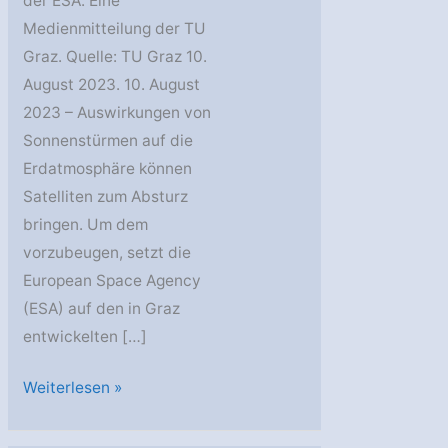
der ESA. Eine
Medienmitteilung der TU
Graz. Quelle: TU Graz 10.
August 2023. 10. August
2023 – Auswirkungen von
Sonnenstürmen auf die
Erdatmosphäre können
Satelliten zum Absturz
bringen. Um dem
vorzubeugen, setzt die
European Space Agency
(ESA) auf den in Graz
entwickelten […]
Weltraumwetter-
Weiterlesen »
Vorhersageservice
aus