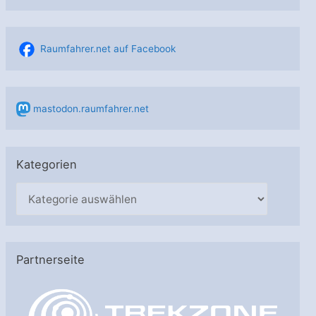
Raumfahrer.net auf Facebook
mastodon.raumfahrer.net
Kategorien
K
a
t
e
Partnerseite
g
o
r