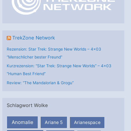
i
e
n
TrekZone Network
Rezension: Star Trek: Strange New Worlds – 4×03
“Menschlicher bester Freund”
Kurzrezension: “Star Trek: Strange New Worlds” – 4×03
“Human Best Friend”
Review: “The Mandalorian & Grogu”
Schlagwort Wolke
Anomalie
Ariane 5
Arianespace