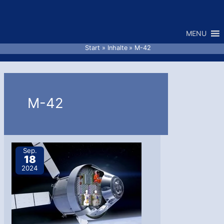
Zum
Inhalt
MENU
springen
Start
Inhalte
M-42
M-42
Sep.
18
2024