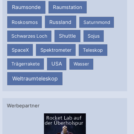
Raumsonde
Raumstation
Russland
Roskosmos
Saturnmond
Shuttle
Schwarzes Loch
Sojus
SpaceX
Spektrometer
Teleskop
USA
Trägerrakete
Wasser
Weltraumteleskop
Werbepartner