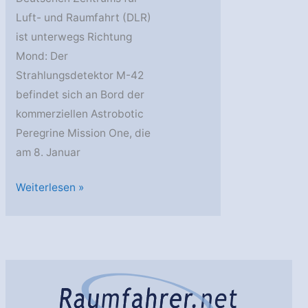
Luft- und Raumfahrt (DLR)
ist unterwegs Richtung
Mond: Der
Strahlungsdetektor M-42
befindet sich an Bord der
kommerziellen Astrobotic
Peregrine Mission One, die
am 8. Januar
DLR
Weiterlesen »
bei
der
Astrobotic
Peregrine
Mission
One