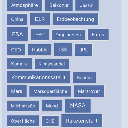
Atmosphäre
Baikonur
Cassini
DLR
Erdbeobachtung
China
ESA
ESO
Fotos
Exoplaneten
ISS
JPL
GEO
Hubble
Kamera
Klimawandel
Kommunikationssatellit
Kourou
Mars
Marsrover
Marsoberfläche
NASA
Milchstraße
Mond
Raketenstart
Oberfläche
OHB