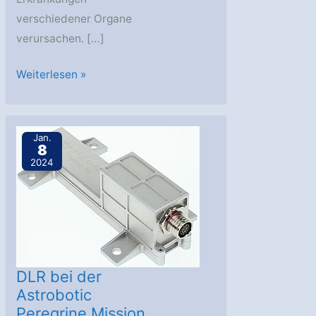
verschiedener Organe
verursachen. […]
DLR:
Weiterlesen »
Gesundheit
bei
astronautischen
Jan.
8
Langzeitmissionen
2024
DLR bei der
Astrobotic
Peregrine Mission