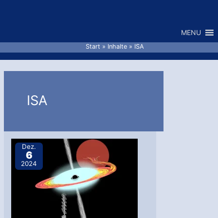
Zum
Inhalt
MENU
springen
Start
Inhalte
ISA
ISA
Dez.
6
2024