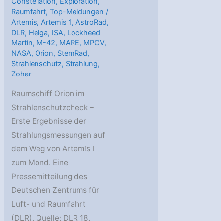
Constellation
,
Exploration
,
Raumfahrt
,
Top-Meldungen
/
Artemis
,
Artemis 1
,
AstroRad
,
DLR
,
Helga
,
ISA
,
Lockheed
Martin
,
M-42
,
MARE
,
MPCV
,
NASA
,
Orion
,
StemRad
,
Strahlenschutz
,
Strahlung
,
Zohar
Raumschiff Orion im
Strahlenschutzcheck –
Erste Ergebnisse der
Strahlungsmessungen auf
dem Weg von Artemis I
zum Mond. Eine
Pressemitteilung des
Deutschen Zentrums für
Luft- und Raumfahrt
(DLR). Quelle: DLR 18.