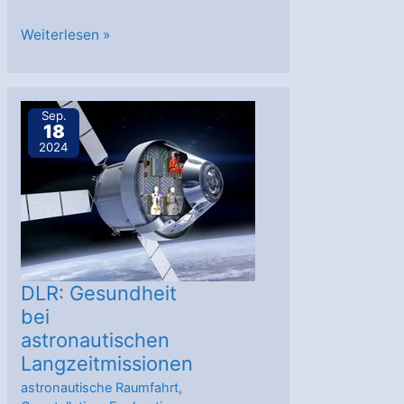
NASAs
Weiterlesen »
IXPE
zeigt
die
Sep.
18
Form
2024
von
Strukturen
in
einem
neu
entdeckten
DLR: Gesundheit
Schwarzen
bei
astronautischen
Loch
Langzeitmissionen
astronautische Raumfahrt
,