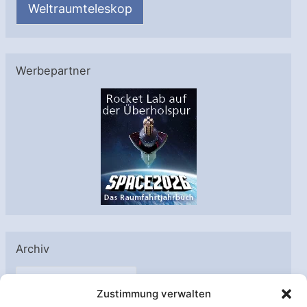
Weltraumteleskop
Werbepartner
Archiv
A
Zustimmung verwalten
r