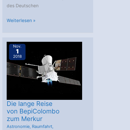
des Deutschen
DLR
Weiterlesen »
schickt
weibliche
Messpuppen
Nov.
1
zur
2018
NASA-
Mission
ARTEMIS
1
Die lange Reise
von BepiColombo
zum Merkur
Astronomie
,
Raumfahrt
,