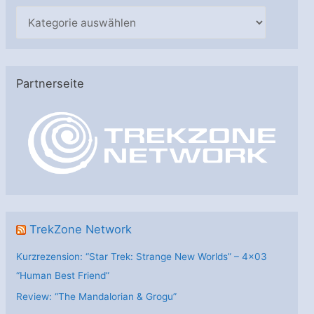
K
a
t
e
Partnerseite
g
o
r
i
e
n
TrekZone Network
Kurzrezension: “Star Trek: Strange New Worlds” – 4×03
“Human Best Friend”
Review: “The Mandalorian & Grogu”