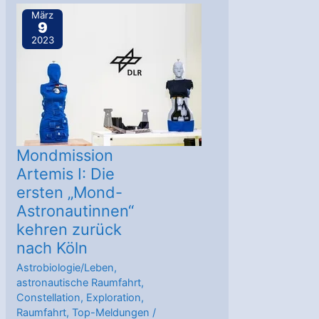
astronautischen
März
9
Langzeitmissionen
2023
Mondmission
Artemis I: Die
ersten „Mond-
Astronautinnen“
kehren zurück
nach Köln
Astrobiologie/Leben
,
astronautische Raumfahrt
,
Constellation
,
Exploration
,
Raumfahrt
,
Top-Meldungen
/