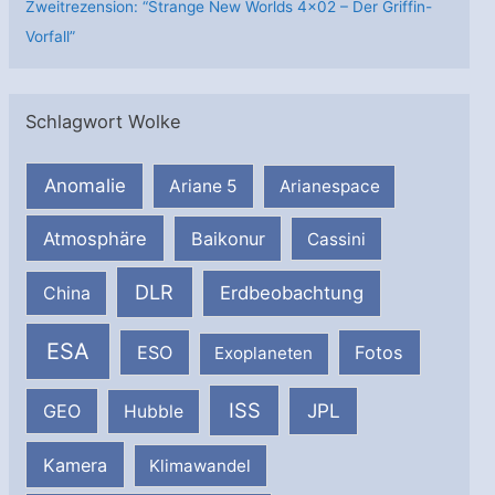
Zweitrezension: “Strange New Worlds 4×02 – Der Griffin-
Vorfall”
Schlagwort Wolke
Anomalie
Ariane 5
Arianespace
Atmosphäre
Baikonur
Cassini
DLR
Erdbeobachtung
China
ESA
ESO
Fotos
Exoplaneten
ISS
JPL
GEO
Hubble
Kamera
Klimawandel