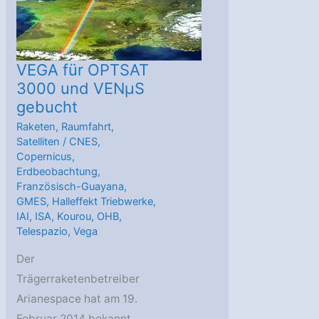
VEGA für OPTSAT
3000 und VENµS
gebucht
Raketen
,
Raumfahrt
,
Satelliten
/
CNES
,
Copernicus
,
Erdbeobachtung
,
Französisch-Guayana
,
GMES
,
Halleffekt Triebwerke
,
IAI
,
ISA
,
Kourou
,
OHB
,
Telespazio
,
Vega
Der
Trägerraketenbetreiber
Arianespace hat am 19.
Februar 2014 bekannt