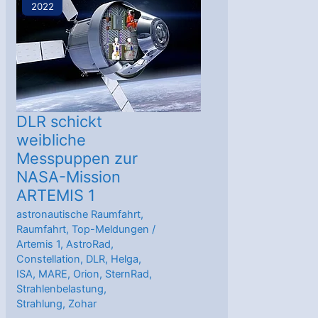
2022
„Mond-
Astronautinnen“
kehren
zurück
nach
Köln
DLR schickt
weibliche
Messpuppen zur
NASA-Mission
ARTEMIS 1
astronautische Raumfahrt
,
Raumfahrt
,
Top-Meldungen
/
Artemis 1
,
AstroRad
,
Constellation
,
DLR
,
Helga
,
ISA
,
MARE
,
Orion
,
SternRad
,
Strahlenbelastung
,
Strahlung
,
Zohar