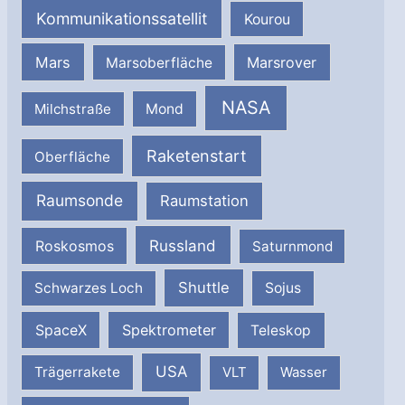
Kommunikationssatellit
Kourou
Mars
Marsrover
Marsoberfläche
NASA
Milchstraße
Mond
Raketenstart
Oberfläche
Raumsonde
Raumstation
Russland
Roskosmos
Saturnmond
Shuttle
Schwarzes Loch
Sojus
SpaceX
Spektrometer
Teleskop
USA
Trägerrakete
VLT
Wasser