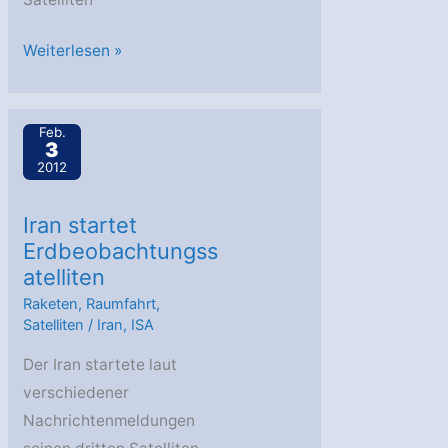
VEGA
Weiterlesen »
für
OPTSAT
Feb.
3000
3
und
2012
VENµS
gebucht
Iran startet
Erdbeobachtungss
atelliten
Raketen
,
Raumfahrt
,
Satelliten
/
Iran
,
ISA
Der Iran startete laut
verschiedener
Nachrichtenmeldungen