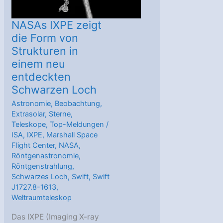
NASAs IXPE zeigt
die Form von
Strukturen in
einem neu
entdeckten
Schwarzen Loch
Astronomie
,
Beobachtung
,
Extrasolar
,
Sterne
,
Teleskope
,
Top-Meldungen
/
ISA
,
IXPE
,
Marshall Space
Flight Center
,
NASA
,
Röntgenastronomie
,
Röntgenstrahlung
,
Schwarzes Loch
,
Swift
,
Swift
J1727.8-1613
,
Weltraumteleskop
Das IXPE (Imaging X-ray