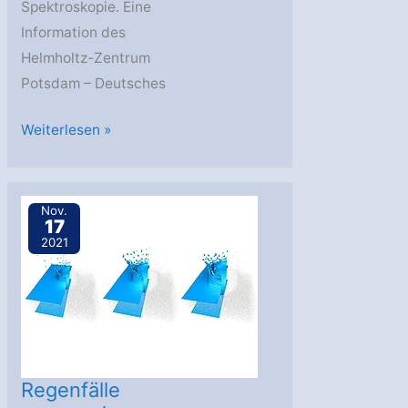
Spektroskopie. Eine
Information des
Helmholtz-Zentrum
Potsdam – Deutsches
Wissenschaft
Weiterlesen »
bereitet
sich
auf
Nov.
17
EnMAP-
2021
Start
im
April
vor
Regenfälle