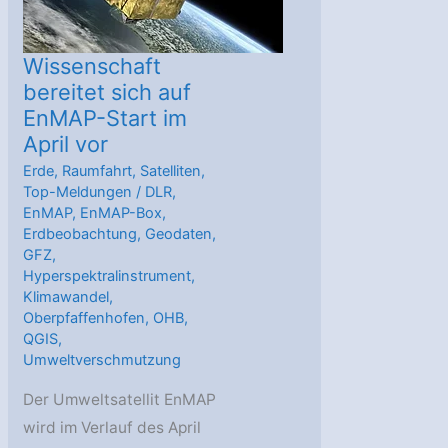
Weltraum
aus
zu
Wissenschaft
sehen
bereitet sich auf
EnMAP-Start im
sind
April vor
–
Umwelt
Erde
,
Raumfahrt
,
Satelliten
,
Top-Meldungen
/
DLR
,
ist
EnMAP
,
EnMAP-Box
,
ein
Erdbeobachtung
,
Geodaten
,
stilles
GFZ
,
Hyperspektralinstrument
,
Opfer
Klimawandel
,
Oberpfaffenhofen
,
OHB
,
QGIS
,
Umweltverschmutzung
Der Umweltsatellit EnMAP
wird im Verlauf des April