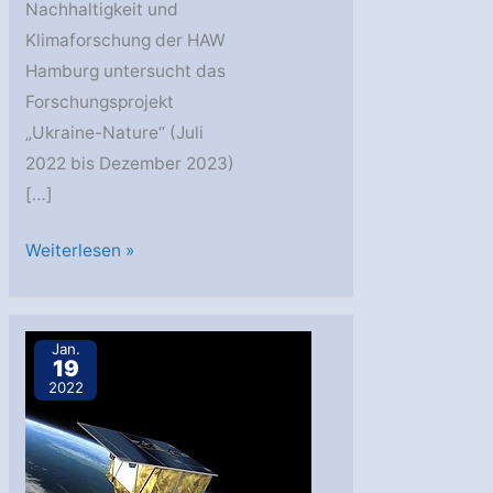
Nachhaltigkeit und
Klimaforschung der HAW
Hamburg untersucht das
Forschungsprojekt
„Ukraine-Nature“ (Juli
2022 bis Dezember 2023)
[…]
Brände,
Weiterlesen »
die
so
groß
Jan.
19
sind,
2022
dass
sie
vom