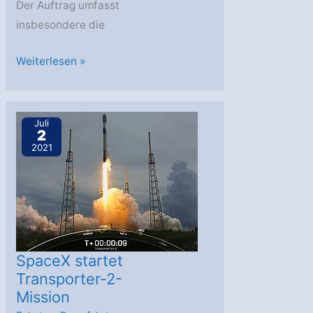
Der Auftrag umfasst
insbesondere die
Deutsche
Weiterlesen »
Raumfahrtagentur
im
DLR
Juli
2
vergibt
2021
Auftrag
an
Exolaunch
SpaceX startet
Transporter-2-
Mission