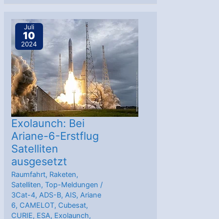
Wettersatellit
und
Juli
10
Φsat-
2024
2
starten
in
die
Umlaufbahn
Exolaunch: Bei
Ariane-6-Erstflug
Satelliten
ausgesetzt
Raumfahrt
,
Raketen
,
Satelliten
,
Top-Meldungen
/
3Cat-4
,
ADS-B
,
AIS
,
Ariane
6
,
CAMELOT
,
Cubesat
,
CURIE
,
ESA
,
Exolaunch
,