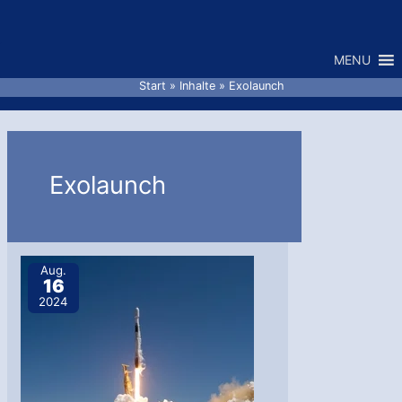
Zum
Inhalt
MENU
springen
Start
Inhalte
Exolaunch
Exolaunch
Aug.
16
2024