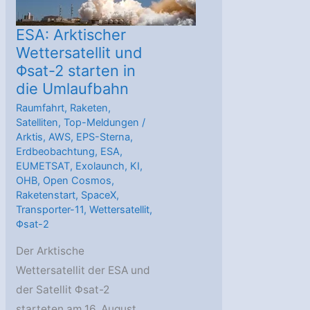
ESA: Arktischer
Wettersatellit und
Φsat-2 starten in
die Umlaufbahn
Raumfahrt
,
Raketen
,
Satelliten
,
Top-Meldungen
/
Arktis
,
AWS
,
EPS-Sterna
,
Erdbeobachtung
,
ESA
,
EUMETSAT
,
Exolaunch
,
KI
,
OHB
,
Open Cosmos
,
Raketenstart
,
SpaceX
,
Transporter-11
,
Wettersatellit
,
Φsat-2
Der Arktische
Wettersatellit der ESA und
der Satellit Φsat-2
starteten am 16. August