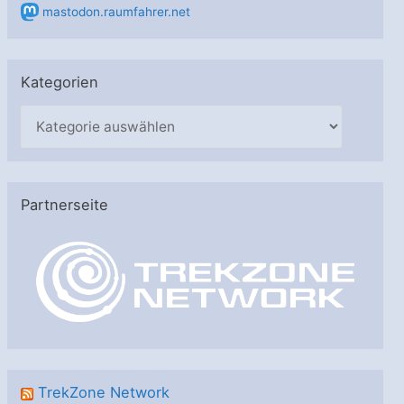
mastodon.raumfahrer.net
Kategorien
K
a
t
e
Partnerseite
g
o
r
i
e
n
TrekZone Network