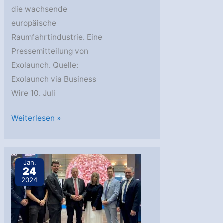
die wachsende
europäische
Raumfahrtindustrie. Eine
Pressemitteilung von
Exolaunch. Quelle:
Exolaunch via Business
Wire 10. Juli
Exolaunch:
Weiterlesen »
Bei
Ariane-
6-
Jan.
24
Erstflug
2024
Satelliten
ausgesetzt