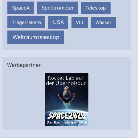
SpaceX
Spektrometer
Teleskop
USA
Trägerrakete
VLT
Wasser
Weltraumteleskop
Werbepartner