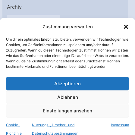
Archiv
A
Zustimmung verwalten
r
c
Um dir ein optimales Erlebnis zu bieten, verwenden wir Technologien wie
h
Cookies, um Geräteinformationen zu speichern und/oder darauf
Unterstützt von:
zuzugreifen. Wenn du diesen Technologien zustimmst, können wir Daten
i
wie das Surfverhalten oder eindeutige IDs auf dieser Website verarbeiten.
v
Wenn du deine Zustimmung nicht erteilst oder zurückziehst, können
bestimmte Merkmale und Funktionen beeinträchtigt werden.
Akzeptieren
Ablehnen
Einstellungen ansehen
Cookie-
Nutzungs-, Urheber- und
Impressum
© Raumfahrer Net e.V. 2026
Richtlinie
Datenschutzbestimmungen