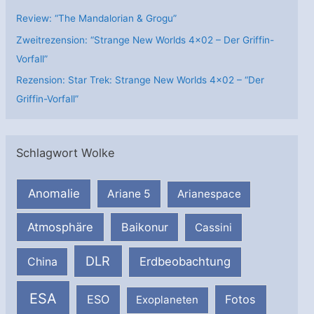
Review: “The Mandalorian & Grogu”
Zweitrezension: “Strange New Worlds 4×02 – Der Griffin-
Vorfall”
Rezension: Star Trek: Strange New Worlds 4×02 – “Der
Griffin-Vorfall”
Schlagwort Wolke
Anomalie
Ariane 5
Arianespace
Atmosphäre
Baikonur
Cassini
DLR
Erdbeobachtung
China
ESA
ESO
Fotos
Exoplaneten