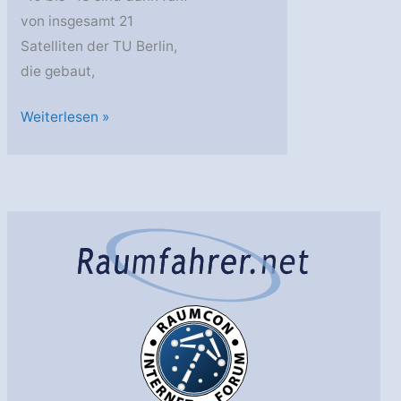
von insgesamt 21
Satelliten der TU Berlin,
die gebaut,
TU
Weiterlesen »
Berlin
schickt
neue
Picosatelliten
auf
die
Reise