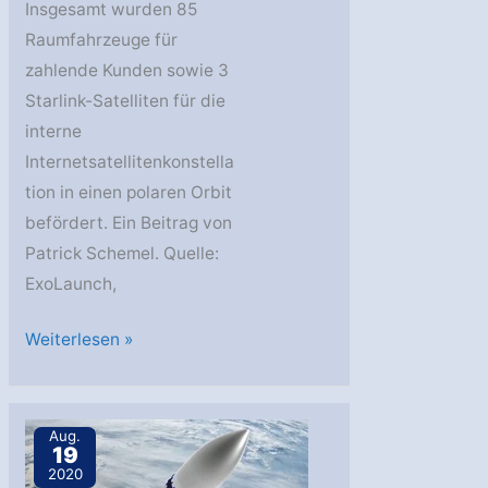
Insgesamt wurden 85
Raumfahrzeuge für
zahlende Kunden sowie 3
Starlink-Satelliten für die
interne
Internetsatellitenkonstella
tion in einen polaren Orbit
befördert. Ein Beitrag von
Patrick Schemel. Quelle:
ExoLaunch,
SpaceX
Weiterlesen »
startet
Transporter-
2-
Aug.
19
Mission
2020