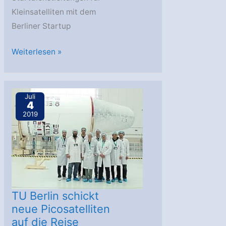
Kleinsatelliten mit dem
Berliner Startup
OHB:
Weiterlesen »
Rocket
Factory
hat
Juli
4
Deal
2019
mit
Exolaunch
TU Berlin schickt
neue Picosatelliten
auf die Reise