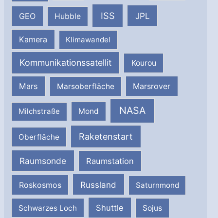
ISS
JPL
GEO
Hubble
Kamera
Klimawandel
Kommunikationssatellit
Kourou
Mars
Marsrover
Marsoberfläche
NASA
Milchstraße
Mond
Raketenstart
Oberfläche
Raumsonde
Raumstation
Russland
Roskosmos
Saturnmond
Shuttle
Schwarzes Loch
Sojus