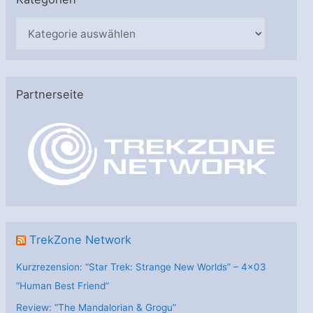
K
a
t
e
Partnerseite
g
o
r
i
e
n
TrekZone Network
Kurzrezension: “Star Trek: Strange New Worlds” – 4×03
“Human Best Friend”
Review: “The Mandalorian & Grogu”