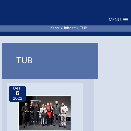
Zum
Inhalt
MENU
springen
Start
Inhalte
TUB
TUB
Dez.
6
2022