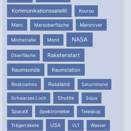
Kommunikationssatellit
Kourou
Mars
Marsrover
Marsoberfläche
NASA
Milchstraße
Mond
Raketenstart
Oberfläche
Raumsonde
Raumstation
Russland
Roskosmos
Saturnmond
Shuttle
Schwarzes Loch
Sojus
SpaceX
Spektrometer
Teleskop
USA
Trägerrakete
VLT
Wasser