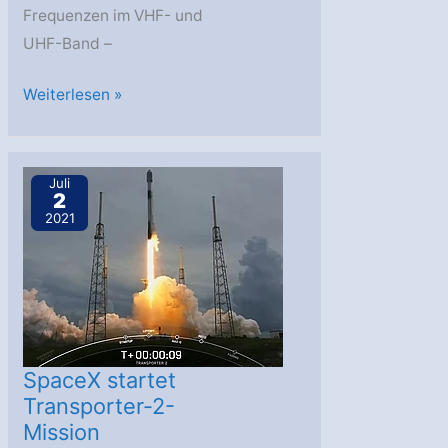
Frequenzen im VHF- und
UHF-Band –
Innovative
Weiterlesen »
Mission
SALSAT
auf
Juli
2
ILA
2021
in
Berlin
präsentiert
SpaceX startet
Transporter-2-
Mission