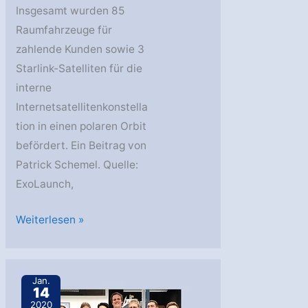
Insgesamt wurden 85
Raumfahrzeuge für
zahlende Kunden sowie 3
Starlink-Satelliten für die
interne
Internetsatellitenkonstella
tion in einen polaren Orbit
befördert. Ein Beitrag von
Patrick Schemel. Quelle:
ExoLaunch,
SpaceX
Weiterlesen »
startet
Transporter-
2-
Jan.
14
Mission
2020