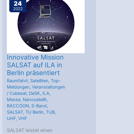
24
Raumfahrtagentur
2022
im
DLR
geben
Auswahl
der
Nutzlasten
Innovative Mission
für
SALSAT auf ILA in
Berlin präsentiert
den
zweiten
Raumfahrt
,
Satelliten
,
Top-
Meldungen
,
Veranstaltungen
Flug
/
Cubesat
,
DeSK
,
ILA
,
der
Messe
,
Nanosatellit
,
Spectrum-
RACCOON
,
S-Band
,
SALSAT
,
TU Berlin
,
TUB
,
Trägerrakete
UHF
,
VHF
bekannt
SALSAT leistet einen