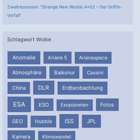
Zweitrezension: “Strange New Worlds 4×02 – Der Griffin-
Vorfall”
Schlagwort Wolke
Anomalie
Ariane 5
Arianespace
Atmosphäre
Baikonur
Cassini
DLR
Erdbeobachtung
China
ESA
ESO
Fotos
Exoplaneten
ISS
JPL
GEO
Hubble
Kamera
Klimawandel