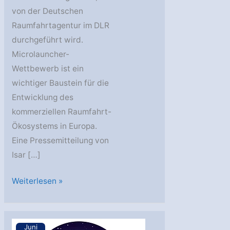
von der Deutschen
Raumfahrtagentur im DLR
durchgeführt wird.
Microlauncher-
Wettbewerb ist ein
wichtiger Baustein für die
Entwicklung des
kommerziellen Raumfahrt-
Ökosystems in Europa.
Eine Pressemitteilung von
Isar […]
Isar
Weiterlesen »
Aerospace
und
Deutsche
Juni