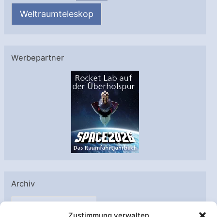
Weltraumteleskop
Werbepartner
Archiv
A
Zustimmung verwalten
r