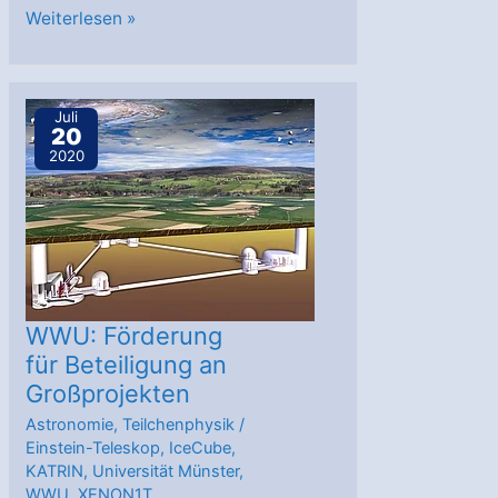
Geisterteilchen
Weiterlesen »
enthüllt
kosmischen
Beschleuniger
Juli
20
2020
WWU: Förderung
für Beteiligung an
Großprojekten
Astronomie
,
Teilchenphysik
/
Einstein-Teleskop
,
IceCube
,
KATRIN
,
Universität Münster
,
WWU
,
XENON1T