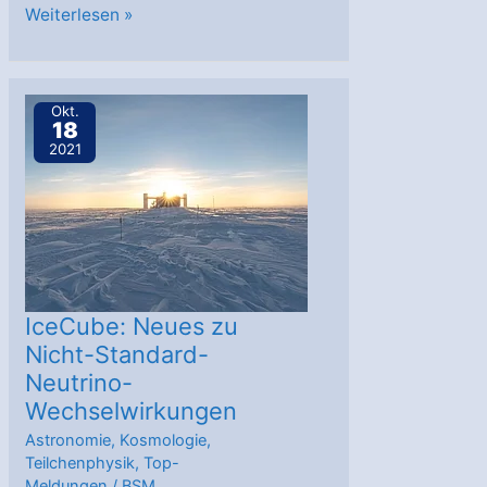
DESY:
Weiterlesen »
„Lichtecho“
verrät
kosmische
Okt.
18
Katastrophe
2021
IceCube: Neues zu
Nicht-Standard-
Neutrino-
Wechselwirkungen
Astronomie
,
Kosmologie
,
Teilchenphysik
,
Top-
Meldungen
/
BSM
,