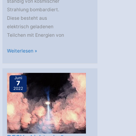
ständig von kosmischer
Strahlung bombardiert.
Diese besteht aus
elektrisch geladenen
Teilchen mit Energien von
Neutrinofabriken
Weiterlesen »
in
den
Tiefen
Juni
7
des
2022
Weltraums