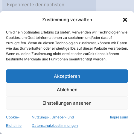
Experimente der nächsten
Generation versprechen
Zustimmung verwalten
Antworten auf eine der
aktuellsten Fragen der
Um dir ein optimales Erlebnis zu bieten, verwenden wir Technologien wie
Neutrinophysik. Eine
Cookies, um Geräteinformationen zu speichern und/oder darauf
zuzugreifen. Wenn du diesen Technologien zustimmst, können wir Daten
Pressemitteilung der
wie das Surfverhalten oder eindeutige IDs auf dieser Website verarbeiten.
Wenn du deine Zustimmung nicht erteilst oder zurückziehst, können
Johannes Gutenberg-
bestimmte Merkmale und Funktionen beeinträchtigt werden.
Universität Mainz (JGU).
Quelle: Johannes
Akzeptieren
Gutenberg-Universität
Mainz. Eine der
Ablehnen
spannendsten
Einstellungen ansehen
Herausforderungen der
modernen Physik ist die
Cookie-
Nutzungs-, Urheber- und
Impressum
Ordnung oder
Richtlinie
Datenschutzbestimmungen