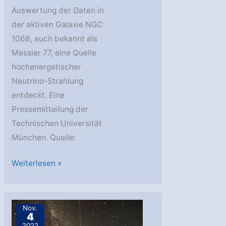
Auswertung der Daten in
der aktiven Galaxie NGC
1068, auch bekannt als
Messier 77, eine Quelle
hochenergetischer
Neutrino-Strahlung
entdeckt. Eine
Pressemitteilung der
Technischen Universität
München. Quelle:
Erstes
Weiterlesen »
Neutrino-
Bild
einer
Nov.
4
aktiven
2022