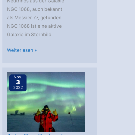
Neutrinos aus der Galaxie
NGC 1068, auch bekannt
als Messier 77, gefunden.
NGC 1068 ist eine aktive
Galaxie im Sternbild
IceCube-
Weiterlesen »
Neutrinos
geben
ersten
Nov.
3
Einblick
2022
in
das
Innere
einer
aktiven
Galaxie