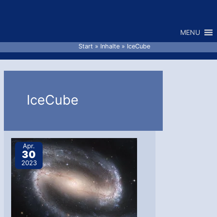
Zum
Inhalt
MENU
springen
Start
Inhalte
IceCube
IceCube
Apr.
30
2023