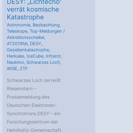
DESY: „Lichtecho“
verrät kosmische
Katastrophe
Astronomie
,
Beobachtung
,
Teleskope
,
Top-Meldungen
/
Akkretionsscheibe
,
AT2019fdr
,
DESY
,
Gezeitenkatastrophe
,
Herkules
,
IceCube
,
Infrarot
,
Neutrino
,
Schwarzes Loch
,
WISE
,
ZTF
Schwarzes Loch zerreißt
Riesenstern –
Pressemeldung des
Deutschen Elektronen-
Synchrotrons DESY – ein
Forschungszentrum der
Helmholtz-Gemeinschaft.