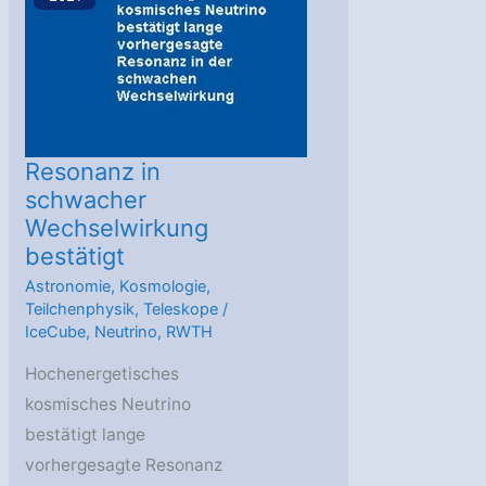
Neutrino-
Wechselwirkungen
Resonanz in
schwacher
Wechselwirkung
bestätigt
Astronomie
,
Kosmologie
,
Teilchenphysik
,
Teleskope
/
IceCube
,
Neutrino
,
RWTH
Hochenergetisches
kosmisches Neutrino
bestätigt lange
vorhergesagte Resonanz