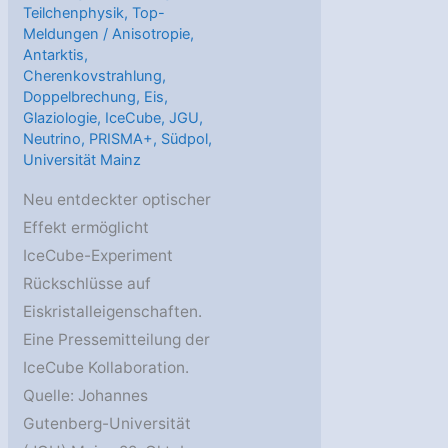
Teilchenphysik
,
Top-
Meldungen
/
Anisotropie
,
Antarktis
,
Cherenkovstrahlung
,
Doppelbrechung
,
Eis
,
Glaziologie
,
IceCube
,
JGU
,
Neutrino
,
PRISMA+
,
Südpol
,
Universität Mainz
Neu entdeckter optischer
Effekt ermöglicht
IceCube-Experiment
Rückschlüsse auf
Eiskristalleigenschaften.
Eine Pressemitteilung der
IceCube Kollaboration.
Quelle: Johannes
Gutenberg-Universität