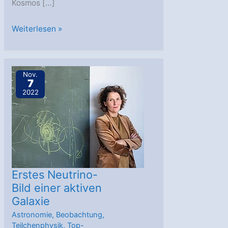
Kosmos […]
Physik
Weiterlesen »
&
Schule:
Den
Nov.
7
Rätseln
2022
des
Universums
auf
der
Spur
Erstes Neutrino-
Bild einer aktiven
Galaxie
Astronomie
,
Beobachtung
,
Teilchenphysik
,
Top-