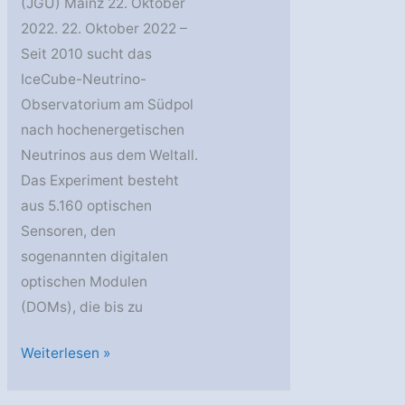
(JGU) Mainz 22. Oktober
2022. 22. Oktober 2022 –
Seit 2010 sucht das
IceCube-Neutrino-
Observatorium am Südpol
nach hochenergetischen
Neutrinos aus dem Weltall.
Das Experiment besteht
aus 5.160 optischen
Sensoren, den
sogenannten digitalen
optischen Modulen
(DOMs), die bis zu
Das
Weiterlesen »
Eis
verstehen: