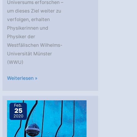
Universums erforschen –
um dieses Ziel weiter zu
verfolgen, erhalten
Physikerinnen und
Physiker der
Westfälischen Wilhelms-
Universität Münster
(WWU)
WWU:
Weiterlesen »
Förderung
für
Beteiligung
Feb.
25
an
2020
Großprojekten