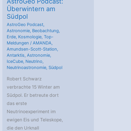
AstroGeo Podcast:
Überwintern am
Südpol
AstroGeo Podcast
,
Astronomie
,
Beobachtung
,
Erde
,
Kosmologie
,
Top-
Meldungen
/
AMANDA
,
Amundsen-Scott-Station
,
Antarktis
,
Astronomie
,
IceCube
,
Neutrino
,
Neutrinoastronomie
,
Südpol
Robert Schwarz
verbrachte 15 Winter am
Südpol. Er betreute dort
das erste
Neutrinoexperiment im
ewigen Eis und Teleskope,
die den Urknall