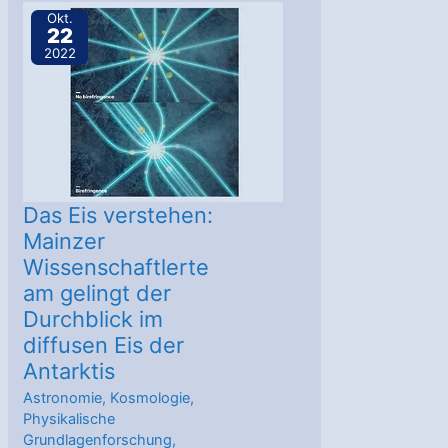
am
Okt.
22
Südpol
2022
Das Eis verstehen:
Mainzer
Wissenschaftlerte
am gelingt der
Durchblick im
diffusen Eis der
Antarktis
Astronomie
,
Kosmologie
,
Physikalische
Grundlagenforschung
,