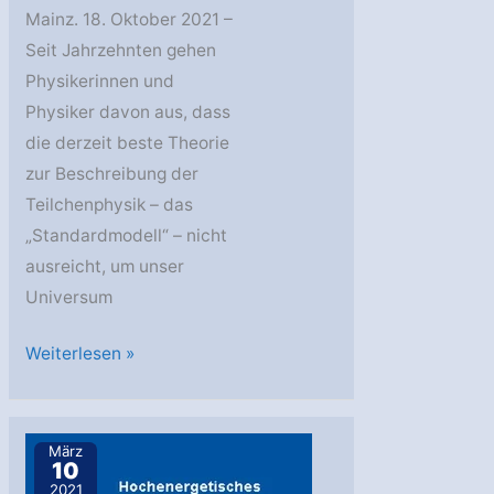
Mainz. 18. Oktober 2021 –
Seit Jahrzehnten gehen
Physikerinnen und
Physiker davon aus, dass
die derzeit beste Theorie
zur Beschreibung der
Teilchenphysik – das
„Standardmodell“ – nicht
ausreicht, um unser
Universum
IceCube:
Weiterlesen »
Neues
zu
Nicht-
März
10
Standard-
2021