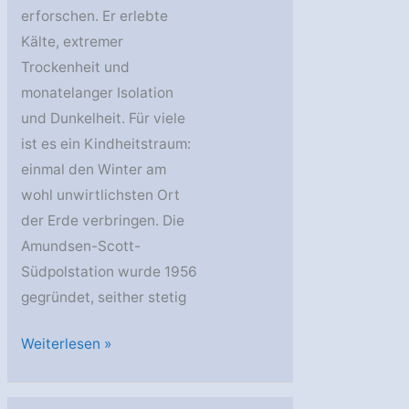
erforschen. Er erlebte
Kälte, extremer
Trockenheit und
monatelanger Isolation
und Dunkelheit. Für viele
ist es ein Kindheitstraum:
einmal den Winter am
wohl unwirtlichsten Ort
der Erde verbringen. Die
Amundsen-Scott-
Südpolstation wurde 1956
gegründet, seither stetig
AstroGeo
Weiterlesen »
Podcast:
Überwintern