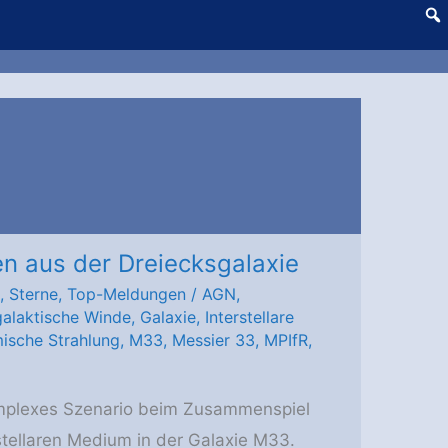
n aus der Dreiecksgalaxie
,
Sterne
,
Top-Meldungen
/
AGN
,
galaktische Winde
,
Galaxie
,
Interstellare
ische Strahlung
,
M33
,
Messier 33
,
MPIfR
,
mplexes Szenario beim Zusammenspiel
tellaren Medium in der Galaxie M33.