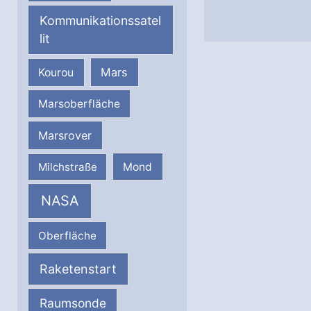
Kommunikationssatel
lit
Mars
Kourou
Marsoberfläche
Marsrover
Milchstraße
Mond
NASA
Oberfläche
Raketenstart
Raumsonde