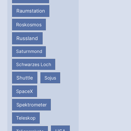
Raumstation
Roskosmos
Russland
Saturnmond
Schwarzes Loch
Shuttle
Sojus
SpaceX
Spektrometer
Teleskop