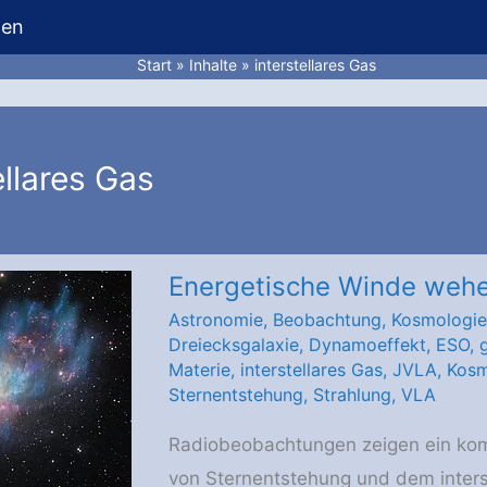
hen
Start
Inhalte
interstellares Gas
ellares Gas
Energetische Winde wehe
Astronomie
,
Beobachtung
,
Kosmologie
Dreiecksgalaxie
,
Dynamoeffekt
,
ESO
,
Materie
,
interstellares Gas
,
JVLA
,
Kosm
Sternentstehung
,
Strahlung
,
VLA
Radiobeobachtungen zeigen ein ko
von Sternentstehung und dem inters