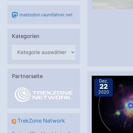
mastodon.raumfahrer.net
Kategorien
K
a
t
e
Partnerseite
Dez.
g
22
2020
o
r
i
e
TrekZone Network
n