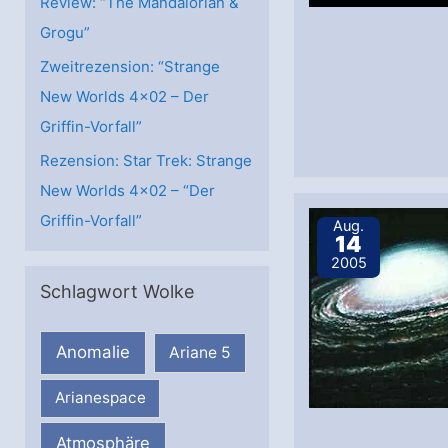
Review: “The Mandalorian &
Grogu”
Zweitrezension: “Strange
New Worlds 4×02 – Der
Griffin-Vorfall”
Rezension: Star Trek: Strange
New Worlds 4×02 – “Der
Griffin-Vorfall”
Aug.
14
2005
Schlagwort Wolke
Anomalie
Ariane 5
Arianespace
Atmosphäre