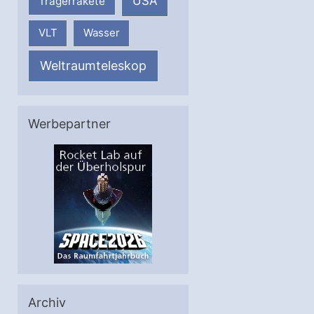
USA
Trägerrakete
VLT
Wasser
Weltraumteleskop
Werbepartner
Archiv