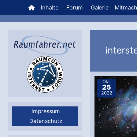
Zum
Inhalte
Forum
Galerie
Mitmac
Inhalt
springen
interst
Okt.
25
2022
Impressum
Datenschutz