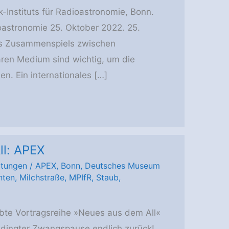
Instituts für Radioastronomie, Bonn.
ioastronomie 25. Oktober 2022. 25.
s Zusammenspiels zwischen
aren Medium sind wichtig, um die
n. Ein internationales […]
ll: APEX
ltungen
/
APEX
,
Bonn
,
Deutsches Museum
nten
,
Milchstraße
,
MPIfR
,
Staub
,
iebte Vortragsreihe »Neues aus dem All«
dingter Zwangspause endlich zurück!