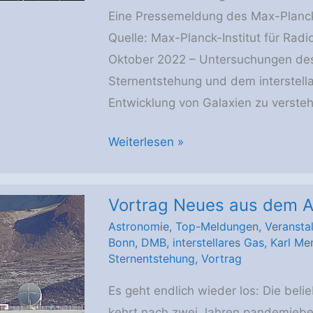
Eine Pressemeldung des Max-Planck-
Quelle: Max-Planck-Institut für Rad
Oktober 2022 – Untersuchungen de
Sternentstehung und dem interstell
Entwicklung von Galaxien zu verstehe
Energetische
Weiterlesen »
Winde
wehen
Vortrag Neues aus dem A
aus
Astronomie
,
Top-Meldungen
,
Veransta
der
Bonn
,
DMB
,
interstellares Gas
,
Karl Me
Dreiecksgalaxie
Sternentstehung
,
Vortrag
Es geht endlich wieder los: Die bel
kehrt nach zwei Jahren pandemiebe