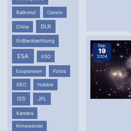
Baikonur
Cassini
DLR
China
Erdbeobachtung
Sep.
19
ESA
ESO
2004
Fotos
Exoplaneten
GEO
Hubble
ISS
JPL
Kamera
Klimawandel