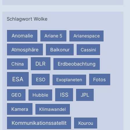
Schlagwort Wolke
Anomalie
Ariane 5
Arianespace
Atmosphäre
Baikonur
Cassini
DLR
Erdbeobachtung
China
ESA
ESO
Fotos
Exoplaneten
ISS
JPL
GEO
Hubble
Kamera
Klimawandel
Kommunikationssatellit
Kourou