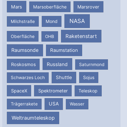
Mars
Marsrover
Marsoberfläche
NASA
Milchstraße
Mond
Raketenstart
Oberfläche
OHB
Raumsonde
Raumstation
Russland
Roskosmos
Saturnmond
Shuttle
Schwarzes Loch
Sojus
SpaceX
Spektrometer
Teleskop
USA
Trägerrakete
Wasser
Weltraumteleskop