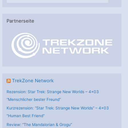
a
t
e
Partnerseite
g
o
r
i
e
n
TrekZone Network
Rezension: Star Trek: Strange New Worlds – 4×03
“Menschlicher bester Freund”
Kurzrezension: “Star Trek: Strange New Worlds” – 4×03
“Human Best Friend”
Review: “The Mandalorian & Grogu”