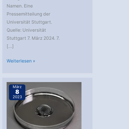
Namen. Eine
Pressemitteilung der
Universität Stuttgart.
Quelle: Universität
Stuttgart 7. März 2024. 7.
[…]
FerrAS:
Weiterlesen »
Experimente
starten
mit
März
8
Höhenforschungsrakete
2023
vom
Weltraumbahnhof
in
Schweden