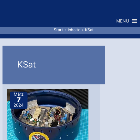
Zum
Inhalt
MENU
springen
Start
Inhalte
KSat
KSat
März
7
2024