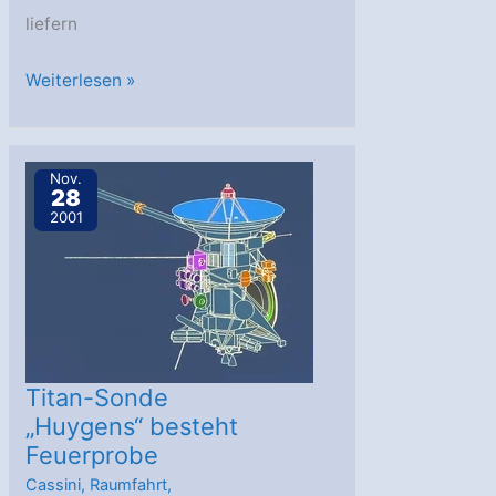
liefern
Erster
Weiterlesen »
extrasolarer
Planet
mit
Nov.
28
eigener
2001
Atmosphäre
entdeckt
Titan-Sonde
„Huygens“ besteht
Feuerprobe
Cassini
,
Raumfahrt
,