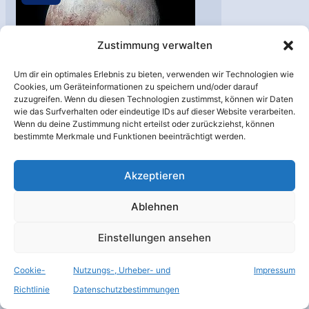
Zustimmung verwalten
Um dir ein optimales Erlebnis zu bieten, verwenden wir Technologien wie
Cookies, um Geräteinformationen zu speichern und/oder darauf
zuzugreifen. Wenn du diesen Technologien zustimmst, können wir Daten
Der Pluto
wie das Surfverhalten oder eindeutige IDs auf dieser Website verarbeiten.
Wenn du deine Zustimmung nicht erteilst oder zurückziehst, können
Astronomie
,
Raumsonden
,
bestimmte Merkmale und Funktionen beeinträchtigt werden.
Sonnensystem
/
IAU
,
NASA
,
Planet
,
Pluto
,
Raumsonde
,
Sonnensystem
Akzeptieren
Frühe Gedanken über eine
Ablehnen
Mission zu Pluto. Ein
Beitrag von unserem
Einstellungen ansehen
Gastautor Christian
Cookie-
Nutzungs-, Urheber- und
Impressum
Ackermann, 10. November
Richtlinie
Datenschutzbestimmungen
2001. Hinweis: Der