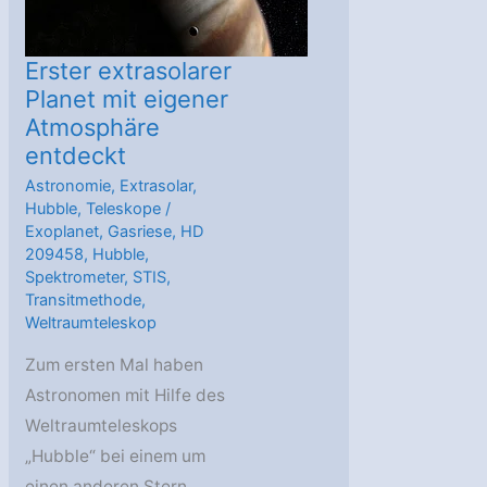
Erster extrasolarer
Planet mit eigener
Atmosphäre
entdeckt
Astronomie
,
Extrasolar
,
Hubble
,
Teleskope
/
Exoplanet
,
Gasriese
,
HD
209458
,
Hubble
,
Spektrometer
,
STIS
,
Transitmethode
,
Weltraumteleskop
Zum ersten Mal haben
Astronomen mit Hilfe des
Weltraumteleskops
„Hubble“ bei einem um
einen anderen Stern