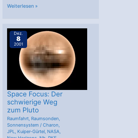
Deep
Weiterlesen »
Space
1:
Das
Dez.
8
Ende
2001
einer
(erfolgreichen)
Odyssee
Space Focus: Der
schwierige Weg
zum Pluto
Raumfahrt
,
Raumsonden
,
Sonnensystem
/
Charon
,
JPL
,
Kuiper-Gürtel
,
NASA
,
New Horizons
,
Nh
,
PKE
,