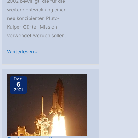
2002 bewilligt, die für die
weitere Entwicklung einer
neu konzipierten Pluto-
Kuiper-Gürtel-Mission
verwendet werden sollen.
Space
Weiterlesen »
Focus:
Der
schwierige
Dez.
6
Weg
2001
zum
Pluto