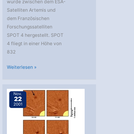
wurde zwischen dem ESA-
Satelliten Artemis und
dem Französischen
Forschungssatelliten
SPOT 4 hergestellt. SPOT
4 fliegt in einer Höhe von
832
Erste
Weiterlesen »
Laserverbindung
zwischen
Satelliten
Nov.
22
2001