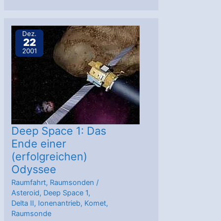
3
Dez.
22
2001
Deep Space 1: Das
Ende einer
(erfolgreichen)
Odyssee
Raumfahrt
,
Raumsonden
/
Asteroid
,
Deep Space 1
,
Delta II
,
Ionenantrieb
,
Komet
,
Raumsonde