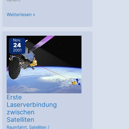
Erster
Weiterlesen »
extrasolarer
Planet
mit
Nov.
24
eigener
2001
Atmosphäre
entdeckt
Erste
Laserverbindung
zwischen
Satelliten
Raumfahrt
,
Satelliten
/