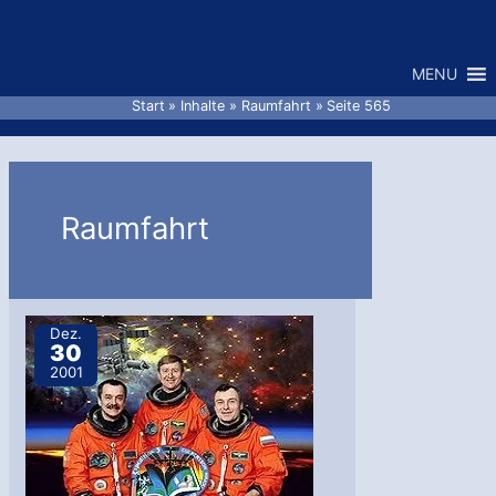
Zum
Inhalt
MENU
springen
Start
Inhalte
Raumfahrt
Seite 565
Raumfahrt
Dez.
30
2001