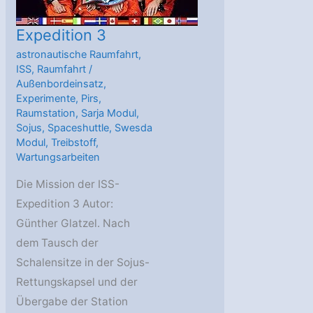
Expedition 3
astronautische Raumfahrt
,
ISS
,
Raumfahrt
/
Außenbordeinsatz
,
Experimente
,
Pirs
,
Raumstation
,
Sarja Modul
,
Sojus
,
Spaceshuttle
,
Swesda
Modul
,
Treibstoff
,
Wartungsarbeiten
Die Mission der ISS-
Expedition 3 Autor:
Günther Glatzel. Nach
dem Tausch der
Schalensitze in der Sojus-
Rettungskapsel und der
Übergabe der Station