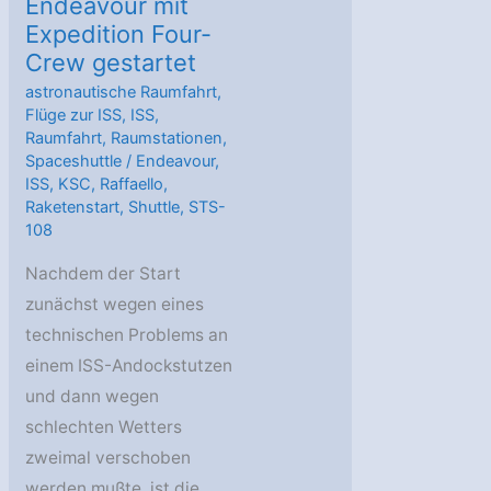
Endeavour mit
Expedition Four-
Crew gestartet
astronautische Raumfahrt
,
Flüge zur ISS
,
ISS
,
Raumfahrt
,
Raumstationen
,
Spaceshuttle
/
Endeavour
,
ISS
,
KSC
,
Raffaello
,
Raketenstart
,
Shuttle
,
STS-
108
Nachdem der Start
zunächst wegen eines
technischen Problems an
einem ISS-Andockstutzen
und dann wegen
schlechten Wetters
zweimal verschoben
werden mußte, ist die