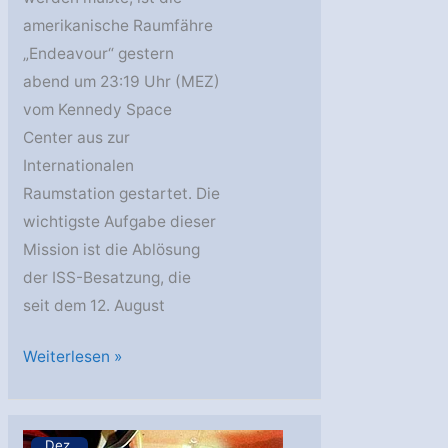
amerikanische Raumfähre
„Endeavour“ gestern
abend um 23:19 Uhr (MEZ)
vom Kennedy Space
Center aus zur
Internationalen
Raumstation gestartet. Die
wichtigste Aufgabe dieser
Mission ist die Ablösung
der ISS-Besatzung, die
seit dem 12. August
Endeavour
Weiterlesen »
mit
Expedition
Four-
Dez.