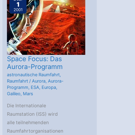
1
Crew
2001
gestartet
Space Focus: Das
Aurora-Programm
astronautische Raumfahrt
,
Raumfahrt
/
Aurora
,
Aurora-
Programm
,
ESA
,
Europa
,
Galileo
,
Mars
Die Internationale
Raumstation (ISS) wird
alle teilnehmenden
Raumfahrtorganisationen