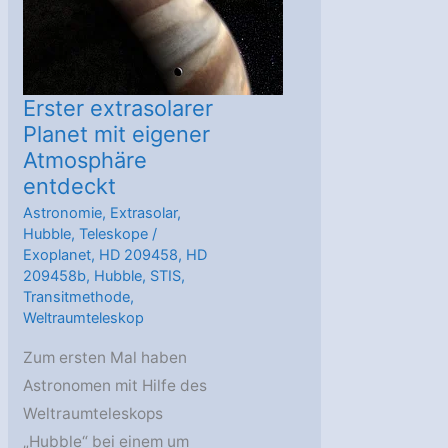
Erster extrasolarer
Planet mit eigener
Atmosphäre
entdeckt
Astronomie
,
Extrasolar
,
Hubble
,
Teleskope
/
Exoplanet
,
HD 209458
,
HD
209458b
,
Hubble
,
STIS
,
Transitmethode
,
Weltraumteleskop
Zum ersten Mal haben
Astronomen mit Hilfe des
Weltraumteleskops
„Hubble“ bei einem um