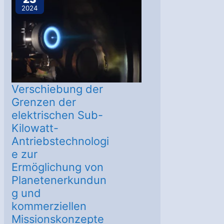
bei
2024
Ministertreffen
zu
größten
Beiträgen
Verschiebung der
Grenzen der
elektrischen Sub-
Kilowatt-
Antriebstechnologi
e zur
Ermöglichung von
Planetenerkundun
g und
kommerziellen
Missionskonzepte