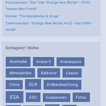
Kurzrezension: “Star Trek: Strange New Worlds” – 4×03
“Human Best Friend”
Review: “The Mandalorian & Grogu”
Zweitrezension: “Strange New Worlds 4×02 – Der Griffin-
Vorfall”
Schlagwort Wolke
Anomalie
Ariane 5
Arianespace
Atmosphäre
Baikonur
Cassini
DLR
Erdbeobachtung
China
ESA
ESO
Fotos
Exoplaneten