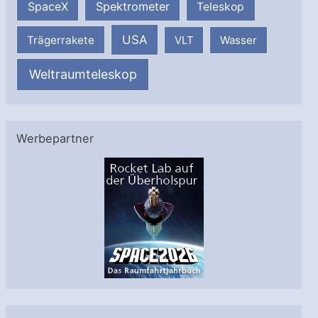
SpaceX
Spektrometer
Teleskop
USA
Trägerrakete
VLT
Wasser
Weltraumteleskop
Werbepartner