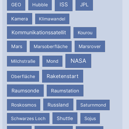
ISS
JPL
GEO
Hubble
Kamera
Klimawandel
Kommunikationssatellit
Kourou
Mars
Marsrover
Marsoberfläche
NASA
Milchstraße
Mond
Raketenstart
Oberfläche
Raumsonde
Raumstation
Russland
Roskosmos
Saturnmond
Shuttle
Schwarzes Loch
Sojus