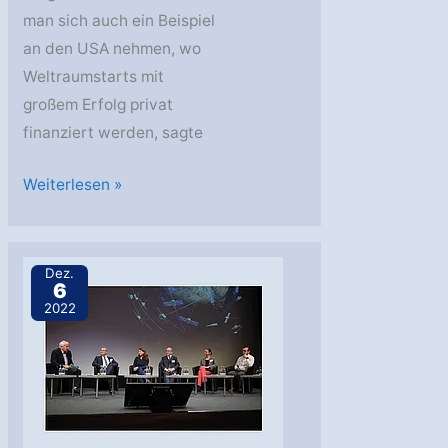
man sich auch ein Beispiel
an den USA nehmen, wo
Weltraumstarts mit
großem Erfolg privat
finanziert werden, sagte
Russlands
Weiterlesen »
Sicherheitsratsvize
Medwedjew
fordert
Dez.
6
Kommerzialisierung
2022
des
Weltraums