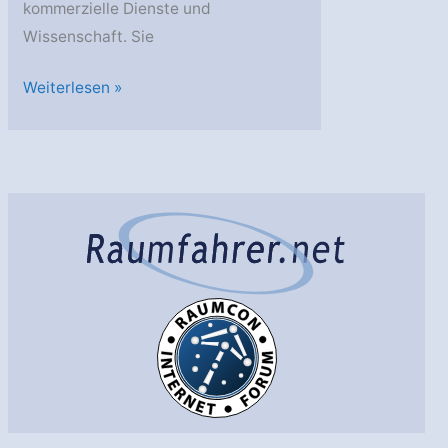
kommerzielle Dienste und
Wissenschaft. Sie
DLR:
Weiterlesen »
Erste
deutsche
Kleinsatellitenkonferenz
in
Berlin:
Zukunftsmarkt
Kleinsatelliten