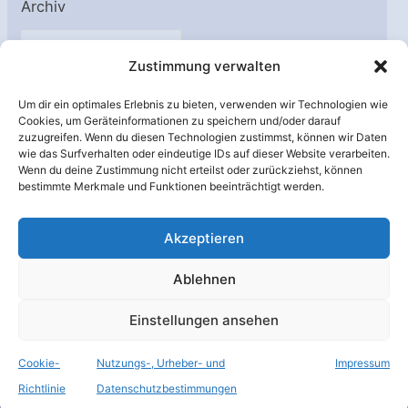
Archiv
A
Zustimmung verwalten
r
c
Um dir ein optimales Erlebnis zu bieten, verwenden wir Technologien wie
h
Cookies, um Geräteinformationen zu speichern und/oder darauf
Unterstützt von:
zuzugreifen. Wenn du diesen Technologien zustimmst, können wir Daten
i
wie das Surfverhalten oder eindeutige IDs auf dieser Website verarbeiten.
v
Wenn du deine Zustimmung nicht erteilst oder zurückziehst, können
bestimmte Merkmale und Funktionen beeinträchtigt werden.
Akzeptieren
Ablehnen
Einstellungen ansehen
Cookie-
Nutzungs-, Urheber- und
Impressum
© Raumfahrer Net e.V. 2026
Richtlinie
Datenschutzbestimmungen