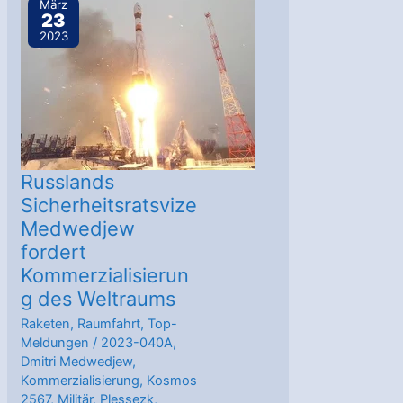
März
23
elektrischen
2023
Sub-
Kilowatt-
Antriebstechnologie
zur
Ermöglichung
von
Russlands
Planetenerkundung
Sicherheitsratsvize
Medwedjew
und
fordert
kommerziellen
Kommerzialisierun
Missionskonzepten
g des Weltraums
Raketen
,
Raumfahrt
,
Top-
Meldungen
/
2023-040A
,
Dmitri Medwedjew
,
Kommerzialisierung
,
Kosmos
2567
,
Militär
,
Plessezk
,