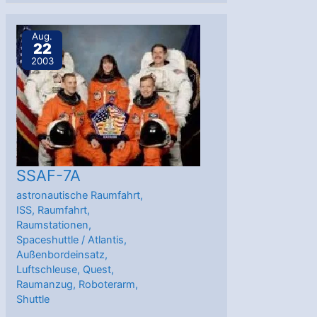
Aug.
22
2003
SSAF-7A
astronautische Raumfahrt
,
ISS
,
Raumfahrt
,
Raumstationen
,
Spaceshuttle
/
Atlantis
,
Außenbordeinsatz
,
Luftschleuse
,
Quest
,
Raumanzug
,
Roboterarm
,
Shuttle