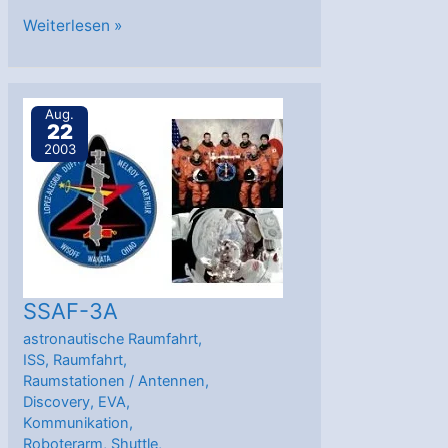
SSAF-
Weiterlesen »
4A
Aug.
22
2003
SSAF-3A
astronautische Raumfahrt
,
ISS
,
Raumfahrt
,
Raumstationen
/
Antennen
,
Discovery
,
EVA
,
Kommunikation
,
Roboterarm
,
Shuttle
,