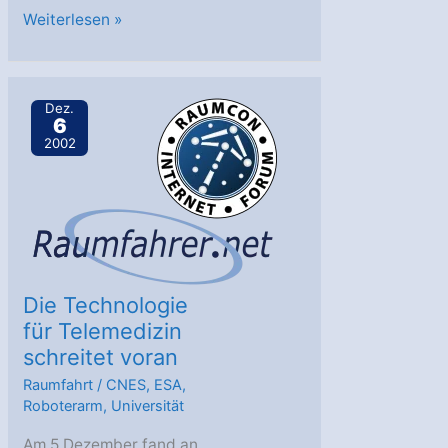
Kanadischer
Weiterlesen »
Umweltsatellit
gestartet
Dez.
6
2002
Die Technologie
für Telemedizin
schreitet voran
Raumfahrt
/
CNES
,
ESA
,
Roboterarm
,
Universität
Am 5.Dezember fand an