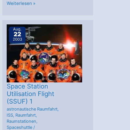
SSAF-
Weiterlesen »
1J
Aug.
22
2003
Space Station
Utilisation Flight
(SSUF) 1
astronautische Raumfahrt
,
ISS
,
Raumfahrt
,
Raumstationen
,
Spaceshuttle
/