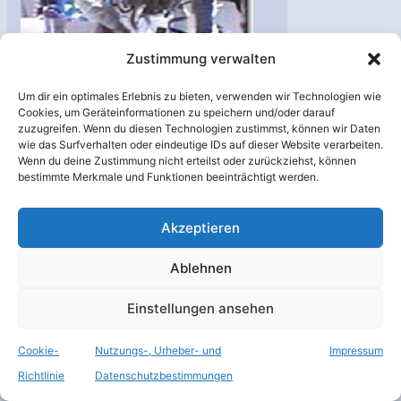
Shuttle: Erster
Zustimmung verwalten
Außeneinsatz
Um dir ein optimales Erlebnis zu bieten, verwenden wir Technologien wie
erfolgreich
Cookies, um Geräteinformationen zu speichern und/oder darauf
beendet
zuzugreifen. Wenn du diesen Technologien zustimmst, können wir Daten
wie das Surfverhalten oder eindeutige IDs auf dieser Website verarbeiten.
Raumfahrt
,
Spaceshuttle
/
Wenn du deine Zustimmung nicht erteilst oder zurückziehst, können
Antenne
,
Atlantis
,
NASA
,
bestimmte Merkmale und Funktionen beeinträchtigt werden.
Roboterarm
,
Shuttle
,
STS-
112
,
Weltraumausstieg
Akzeptieren
Der erste
Ablehnen
„Weltraumspaziergang“
der Besatzung der Atlantis
Einstellungen ansehen
wurde am Donnerstag
erfolgreich
Cookie-
Nutzungs-, Urheber- und
Impressum
abgeschlossen. Ein Beitrag
Richtlinie
Datenschutzbestimmungen
von Karl Urban. Quelle: