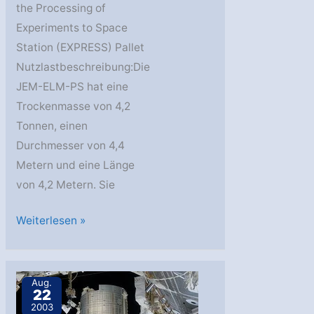
the Processing of
Experiments to Space
Station (EXPRESS) Pallet
Nutzlastbeschreibung:Die
JEM-ELM-PS hat eine
Trockenmasse von 4,2
Tonnen, einen
Durchmesser von 4,4
Metern und eine Länge
von 4,2 Metern. Sie
SSAF-
Weiterlesen »
1J/A
Aug.
22
2003