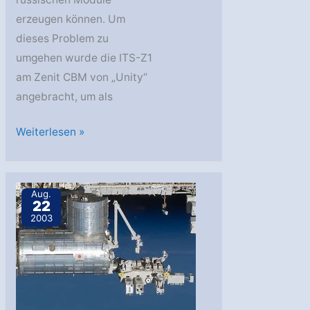
erzeugen können. Um
dieses Problem zu
umgehen wurde die ITS-Z1
am Zenit CBM von „Unity“
angebracht, um als
SSAF-
Weiterlesen »
3A
Aug.
22
2003