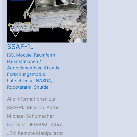
SSAF-1J
ISS
,
Module
,
Raumfahrt
,
Raumstationen
/
Andockmanöver
,
Atlantis
,
Forschungsmodul
,
Luftschleuse
,
NASDA
,
Roboterarm
,
Shuttle
Alle Informationen zur
SSAF-1J Mission. Autor:
Michael Schumacher
Nutzlast: JEM-PM „Kibo“,
JEM Remote Manipulator