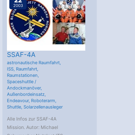
22
2003
SSAF-4A
astronautische Raumfahrt
,
ISS
,
Raumfahrt
,
Raumstationen
,
Spaceshuttle
/
Andockmanöver
,
Außenbordeinsatz
,
Endeavour
,
Roboterarm
,
Shuttle
,
Solarzellenausleger
Alle Infos zur SSAF-4A
Mission. Autor: Michael