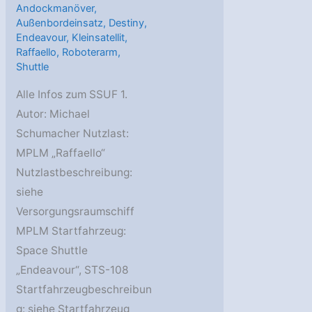
Andockmanöver
,
Außenbordeinsatz
,
Destiny
,
Endeavour
,
Kleinsatellit
,
Raffaello
,
Roboterarm
,
Shuttle
Alle Infos zum SSUF 1.
Autor: Michael
Schumacher Nutzlast:
MPLM „Raffaello“
Nutzlastbeschreibung:
siehe
Versorgungsraumschiff
MPLM Startfahrzeug:
Space Shuttle
„Endeavour“, STS-108
Startfahrzeugbeschreibun
g: siehe Startfahrzeug