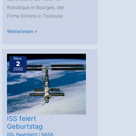
Robotique in Bourges, der
Firma Sinters in Toulouse
Die
Weiterlesen »
Technologie
für
Telemedizin
Nov.
2
schreitet
2002
voran
ISS feiert
Geburtstag
ISS
,
Raumfahrt
/
NASA
,