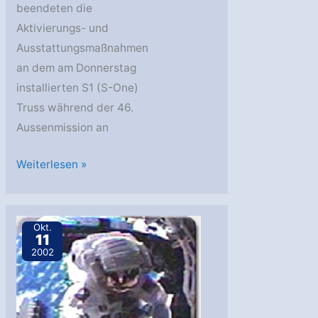
beendeten die
Aktivierungs- und
Ausstattungsmaßnahmen
an dem am Donnerstag
installierten S1 (S-One)
Truss während der 46.
Aussenmission an
STS-
Weiterlesen »
112-
Crew
beendete
Okt.
11
dritten
2002
Weltraumspaziergang