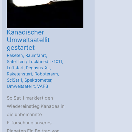
Kanadischer
Umweltsatellit
gestartet
Raketen
,
Raumfahrt
,
Satelliten
/
Lockheed L-1011
,
Luftstart
,
Pegasus-XL
,
Raketenstart
,
Roboterarm
,
SciSat 1
,
Spektrometer
,
Umweltsatellit
,
VAFB
SciSat 1 markiert den
Wiedereinstieg Kanadas in
die unbemannte
Erforschung unseres
Planeten Ein Beitrag von