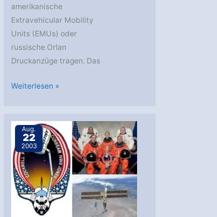
amerikanische
Extravehicular Mobility
Units (EMUs) oder
russische Orlan
Druckanzüge tragen. Das
SSAF-
Weiterlesen »
7A
Aug.
22
2003