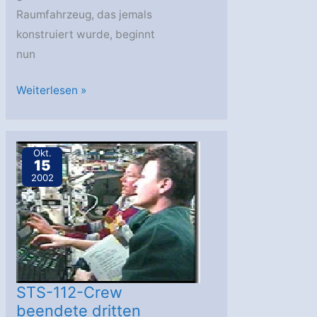
Raumfahrzeug, das jemals
konstruiert wurde, beginnt
nun
ISS
Weiterlesen »
feiert
Geburtstag
Okt.
15
2002
STS-112-Crew
beendete dritten