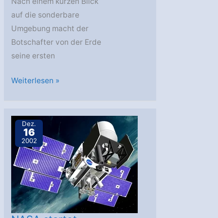
Nach einem kurzen Blick
auf die sonderbare
Umgebung macht der
Botschafter von der Erde
seine ersten
Aurora:
Weiterlesen »
Frühplanung
einer
bemannten
Dez.
16
Marslandung
2002