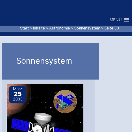
Zum
Inhalt
MENU
springen
Start
Inhalte
Astronomie
Sonnensystem
Seite 80
Sonnensystem
März
25
2003