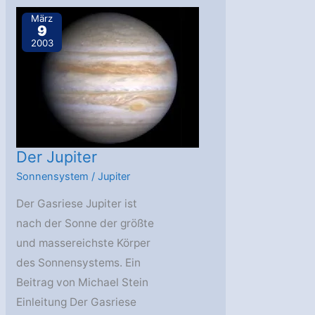
März
9
2003
Der Jupiter
Sonnensystem
/
Jupiter
Der Gasriese Jupiter ist
nach der Sonne der größte
und massereichste Körper
des Sonnensystems. Ein
Beitrag von Michael Stein
Einleitung Der Gasriese