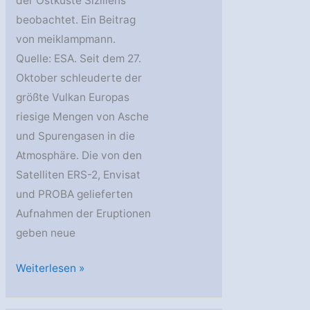
der Ostküste Siziliens
beobachtet. Ein Beitrag
von meiklampmann.
Quelle: ESA. Seit dem 27.
Oktober schleuderte der
größte Vulkan Europas
riesige Mengen von Asche
und Spurengasen in die
Atmosphäre. Die von den
Satelliten ERS-2, Envisat
und PROBA gelieferten
Aufnahmen der Eruptionen
geben neue
Ätna
Weiterlesen »
aus
dem