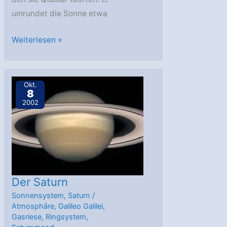
umrundet die Sonne etwa
Zehnter
Weiterlesen »
Planet
attackiert
Pluto
Okt.
8
2002
Der Saturn
Sonnensystem
,
Saturn
/
Atmosphäre
,
Galileo Galilei
,
Gasriese
,
Ringsystem
,