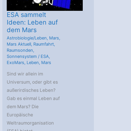
ESA sammelt
Ideen: Leben auf
dem Mars
Astrobiologie/Leben
,
Mars
,
Mars Aktuell
,
Raumfahrt
,
Raumsonden
,
Sonnensystem
/
ESA
,
ExoMars
,
Leben
,
Mars
Sind wir allein im
Universum, oder gibt es
außerirdisches Leben?
Gab es einmal Leben auf
dem Mars? Die
Europäische
Weltraumorganisation