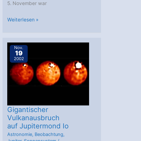
5. November war
Jupitersonde
Weiterlesen »
Galileo
wieder
ansprechbar
Nov.
19
2002
Gigantischer
Vulkanausbruch
auf Jupitermond Io
Astronomie
,
Beobachtung
,