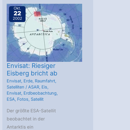
All:
Okt.
22
Asche
2002
und
Rauch
Envisat: Riesiger
Eisberg bricht ab
Envisat
,
Erde
,
Raumfahrt
,
Satelliten
/
ASAR
,
Eis
,
Envisat
,
Erdbeobachtung
,
ESA
,
Fotos
,
Satellit
Der größte ESA-Satellit
beobachtet in der
Antarktis ein