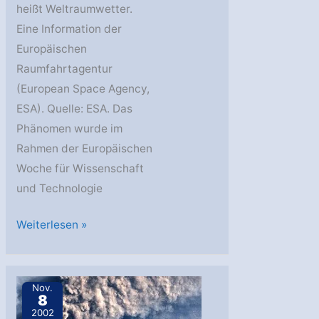
heißt Weltraumwetter.
Eine Information der
Europäischen
Raumfahrtagentur
(European Space Agency,
ESA). Quelle: ESA. Das
Phänomen wurde im
Rahmen der Europäischen
Woche für Wissenschaft
und Technologie
Weltraumwetter:
Weiterlesen »
Gefahren
für
die
Nov.
8
Erde
2002