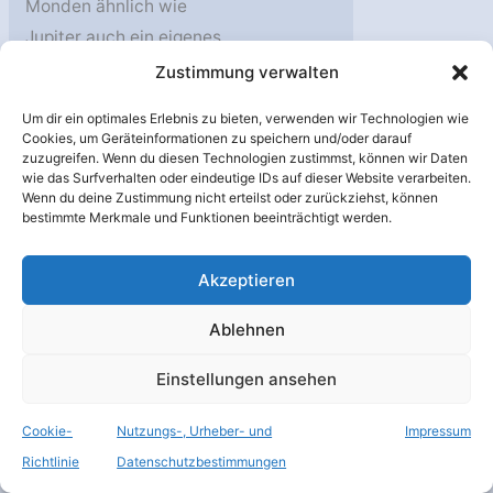
Monden ähnlich wie
Jupiter auch ein eigenes
Miniatur-System. Von
Zustimmung verwalten
Um dir ein optimales Erlebnis zu bieten, verwenden wir Technologien wie
Der
Weiterlesen »
Cookies, um Geräteinformationen zu speichern und/oder darauf
Saturn
zuzugreifen. Wenn du diesen Technologien zustimmst, können wir Daten
wie das Surfverhalten oder eindeutige IDs auf dieser Website verarbeiten.
Wenn du deine Zustimmung nicht erteilst oder zurückziehst, können
bestimmte Merkmale und Funktionen beeinträchtigt werden.
Okt.
8
2002
Akzeptieren
Ablehnen
Einstellungen ansehen
Cookie-
Nutzungs-, Urheber- und
Impressum
Die Saturnmonde
Richtlinie
Datenschutzbestimmungen
Saturn
,
Sonnensystem
/
Cassini
,
Ringsystem
,
Titan
,