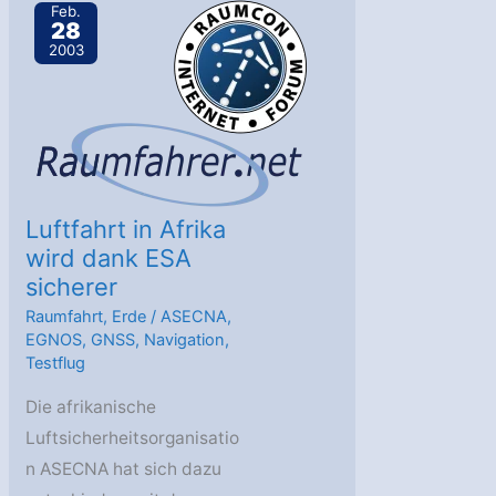
Feb.
28
2003
Luftfahrt in Afrika
wird dank ESA
sicherer
Raumfahrt
,
Erde
/
ASECNA
,
EGNOS
,
GNSS
,
Navigation
,
Testflug
Die afrikanische
Luftsicherheitsorganisatio
n ASECNA hat sich dazu