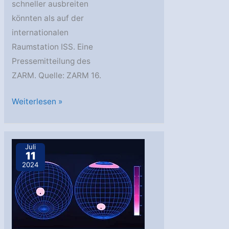
schneller ausbreiten
könnten als auf der
internationalen
Raumstation ISS. Eine
Pressemitteilung des
ZARM. Quelle: ZARM 16.
ZARM:
Weiterlesen »
Erhöhte
Brandgefahr
bei
Juli
11
astronautischen
2024
Raumfahrtmissionen