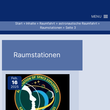
Zum
Inhalt
MENU
springen
Start
Inhalte
Raumfahrt
astronautische Raumfahrt
Raumstationen
Seite 3
Raumstationen
Feb.
16
2025