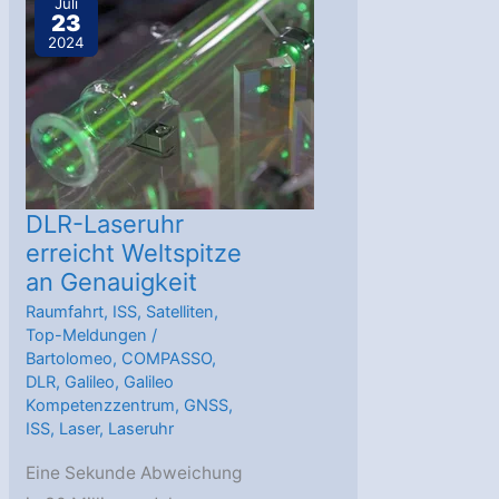
Juli
23
der
2024
Internationalen
Raumstation
DLR-Laseruhr
erreicht Weltspitze
an Genauigkeit
Raumfahrt
,
ISS
,
Satelliten
,
Top-Meldungen
/
Bartolomeo
,
COMPASSO
,
DLR
,
Galileo
,
Galileo
Kompetenzzentrum
,
GNSS
,
ISS
,
Laser
,
Laseruhr
Eine Sekunde Abweichung