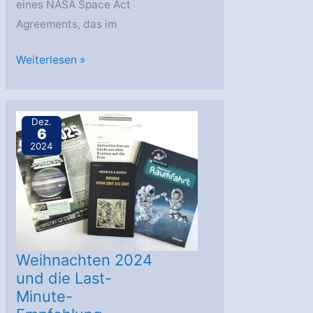
eines NASA Space Act
Agreements, das im
NASA
Weiterlesen »
sieht
Fortschritte
bei
Dez.
6
der
2024
Entwicklung
der
kommerziellen
Raumstation
Starlab
Weihnachten 2024
und die Last-
Minute-