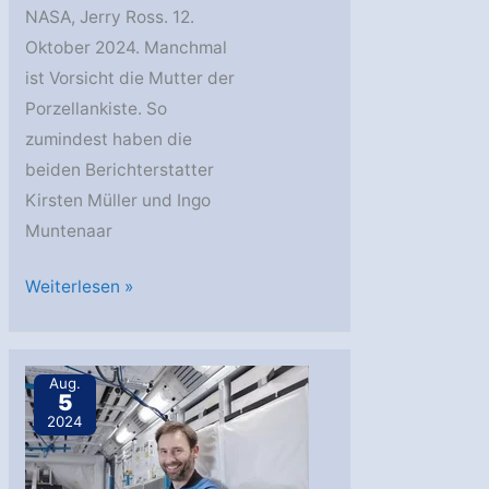
NASA, Jerry Ross. 12.
Oktober 2024. Manchmal
ist Vorsicht die Mutter der
Porzellankiste. So
zumindest haben die
beiden Berichterstatter
Kirsten Müller und Ingo
Muntenaar
XXXV.
Weiterlesen »
ASE
Planetary
Congress
Aug.
5
in
2024
Noordwijk:
Interview