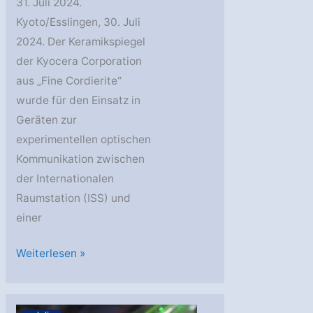
31. Juli 2024.
Kyoto/Esslingen, 30. Juli
2024. Der Keramikspiegel
der Kyocera Corporation
aus „Fine Cordierite“
wurde für den Einsatz in
Geräten zur
experimentellen optischen
Kommunikation zwischen
der Internationalen
Raumstation (ISS) und
einer
Kyocera
Weiterlesen »
installiert
Keramikspiegel
auf