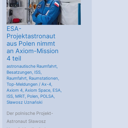
mit
Jerry
Ross
ESA-
Projektastronaut
aus Polen nimmt
an Axiom-Mission
4 teil
astronautische Raumfahrt
,
Besatzungen
,
ISS
,
Raumfahrt
,
Raumstationen
,
Top-Meldungen
/
Ax-4
,
Axiom 4
,
Axiom Space
,
ESA
,
ISS
,
MRiT
,
Polen
,
POLSA
,
Sławosz Uznański
Der polnische Projekt-
Astronaut Sławosz