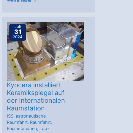
Weiterlesen »
Projektastronaut
aus
Polen
Juli
31
nimmt
2024
an
Axiom-
Mission
4
teil
Kyocera installiert
Keramikspiegel auf
der Internationalen
Raumstation
ISS
,
astronautische
Raumfahrt
,
Raumfahrt
,
Raumstationen
,
Top-