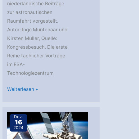
niederländische Beiträge
zur astronautischen
Raumfahrt vorgestellt.
Autor: Ingo Muntenaar und
Kirsten Müller, Quelle:
Kongressbesuch. Die erste
Reihe fachlicher Vorträge
im ESA-
Technologiezentrum
XXXV
Weiterlesen »
ASE
Planetary
Congress
Dez.
16
Noordwijk
2024
–