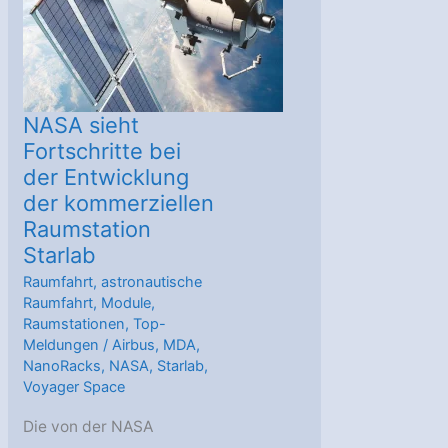
Niederländische
Beiträge
zur
Raumfahrt
NASA sieht
Fortschritte bei
der Entwicklung
der kommerziellen
Raumstation
Starlab
Raumfahrt
,
astronautische
Raumfahrt
,
Module
,
Raumstationen
,
Top-
Meldungen
/
Airbus
,
MDA
,
NanoRacks
,
NASA
,
Starlab
,
Voyager Space
Die von der NASA