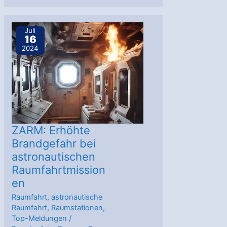
erreicht
Weltspitze
Juli
16
an
2024
Genauigkeit
ZARM: Erhöhte
Brandgefahr bei
astronautischen
Raumfahrtmission
en
Raumfahrt
,
astronautische
Raumfahrt
,
Raumstationen
,
Top-Meldungen
/