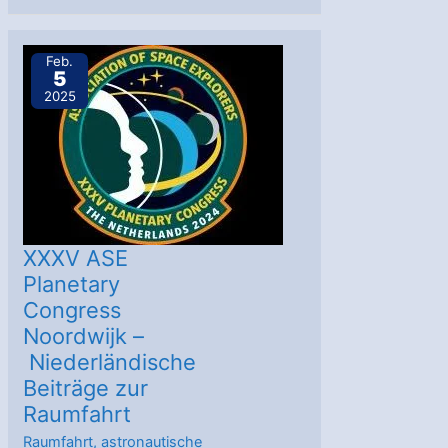
Planetary
Congress
Feb.
5
Noordwijk
2025
–
Das
Starliner-
Programm
und
die
XXXV ASE
Zusammenarbeit
Planetary
Congress
zwischen
Noordwijk –
NASA
Niederländische
und
Beiträge zur
Boeing
Raumfahrt
Raumfahrt
,
astronautische