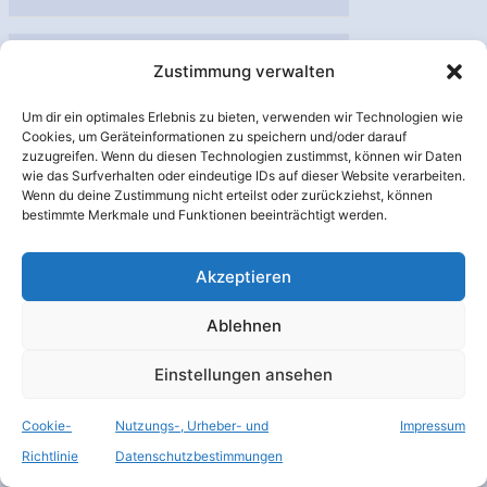
von
Neutronenstern
PSR
Juli
Zustimmung verwalten
8
J0437-
2024
Um dir ein optimales Erlebnis zu bieten, verwenden wir Technologien wie
4715
Cookies, um Geräteinformationen zu speichern und/oder darauf
bestimmt
zuzugreifen. Wenn du diesen Technologien zustimmst, können wir Daten
wie das Surfverhalten oder eindeutige IDs auf dieser Website verarbeiten.
Wenn du deine Zustimmung nicht erteilst oder zurückziehst, können
bestimmte Merkmale und Funktionen beeinträchtigt werden.
Akzeptieren
Asteroid Day
2024: RN trifft
Ablehnen
Julie Payette und
Mark Polansky
Einstellungen ansehen
Raumfahrt
,
astronautische
Raumfahrt
,
Besatzungen
,
Cookie-
Nutzungs-, Urheber- und
Impressum
ISS
,
Raumstationen
,
Top-
Richtlinie
Datenschutzbestimmungen
Meldungen
,
Veranstaltungen