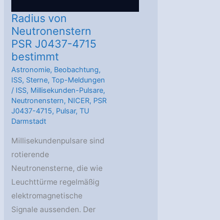
Radius von
Neutronenstern
PSR J0437-4715
bestimmt
Astronomie
,
Beobachtung
,
ISS
,
Sterne
,
Top-Meldungen
/
ISS
,
Millisekunden-Pulsare
,
Neutronenstern
,
NICER
,
PSR
J0437-4715
,
Pulsar
,
TU
Darmstadt
Millisekundenpulsare sind
rotierende
Neutronensterne, die wie
Leuchttürme regelmäßig
elektromagnetische
Signale aussenden. Der