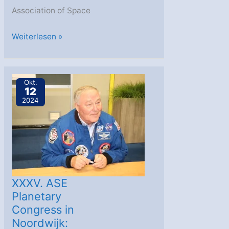
Association of Space
XXXV.
Weiterlesen »
ASE
Planetary
Congress
Okt.
12
Noordwijk
2024
–
Eröffnungszeremonie
XXXV. ASE
Planetary
Congress in
Noordwijk: