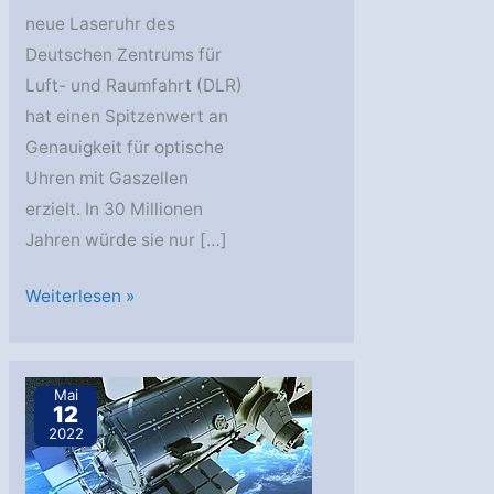
neue Laseruhr des
Deutschen Zentrums für
Luft- und Raumfahrt (DLR)
hat einen Spitzenwert an
Genauigkeit für optische
Uhren mit Gaszellen
erzielt. In 30 Millionen
Jahren würde sie nur […]
DLR-
Weiterlesen »
Laseruhr
erreicht
Weltspitze
Mai
12
an
2022
Genauigkeit