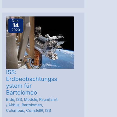
bucht
zwei
Nutzlasten
Dez.
14
auf
2020
Bartolomeo-
Plattform
ISS:
Erdbeobachtungss
ystem für
Bartolomeo
Erde
,
ISS
,
Module
,
Raumfahrt
/
Airbus
,
Bartolomeo
,
Columbus
,
ConstellR
,
ISS