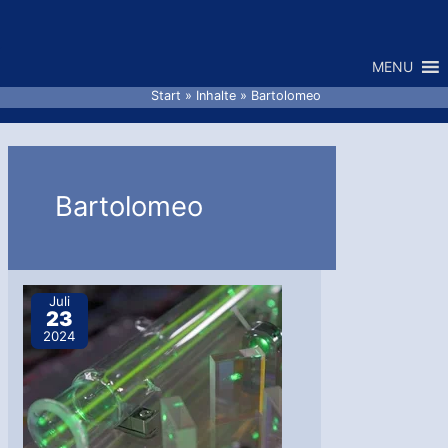
Zum
Inhalt
MENU
springen
Start
Inhalte
Bartolomeo
Bartolomeo
Juli
23
2024