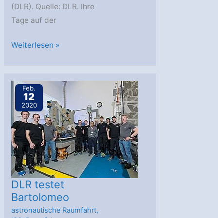
(DLR). Quelle: DLR. Ihre
Tage auf der
Außenplattform
Weiterlesen »
Bartolomeo
erweitert
die
Feb.
12
ISS-
2020
Nutzung
DLR testet
Bartolomeo
astronautische Raumfahrt
,