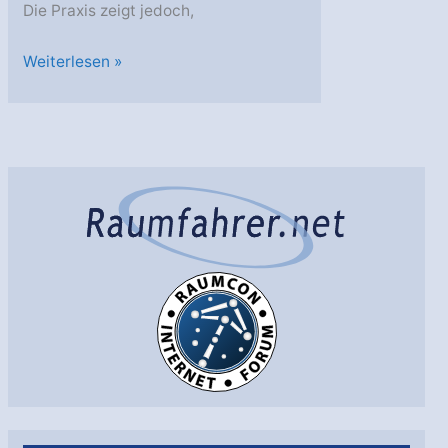
Die Praxis zeigt jedoch,
Forschung
Weiterlesen »
auf
der
ISS