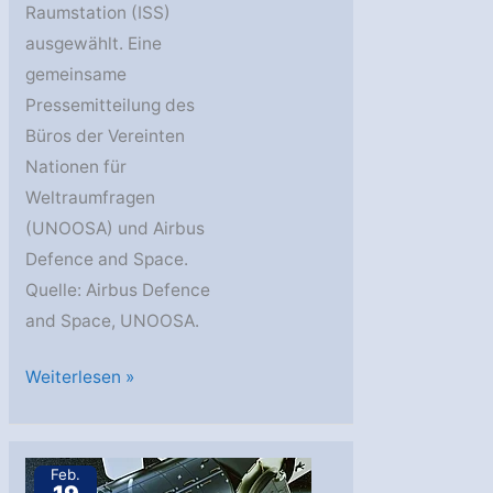
Raumstation (ISS)
ausgewählt. Eine
gemeinsame
Pressemitteilung des
Büros der Vereinten
Nationen für
Weltraumfragen
(UNOOSA) und Airbus
Defence and Space.
Quelle: Airbus Defence
and Space, UNOOSA.
UNOOSA
Weiterlesen »
und
Airbus:
Afrikanisches
Feb.