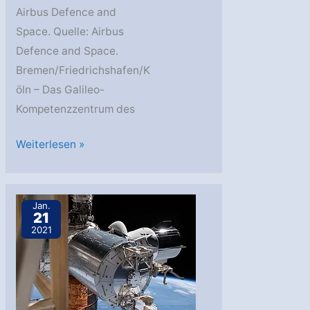
Airbus Defence and
Space. Quelle: Airbus
Defence and Space.
Bremen/Friedrichshafen/K
öln – Das Galileo-
Kompetenzzentrum des
Bartolomeo:
Weiterlesen »
Verifikation
von
laser-
Jan.
21
optischen
2021
Uhren