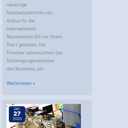
neuartige
Nutzlastplattform von
Airbus für die
Internationale
Raumstation ISS vor ihrem
Start getestet. Die
Forscher untersuchten das
Schwingungsverhalten
des Bauteiles, um
DLR
Weiterlesen »
testet
Bartolomeo
Jan.
27
2020