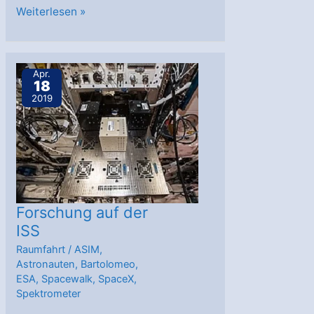
Bartolomeo
Weiterlesen »
auf
dem
Weg
Apr.
18
zur
2019
Internationalen
Raumstation
Forschung auf der
ISS
Raumfahrt
/
ASIM
,
Astronauten
,
Bartolomeo
,
ESA
,
Spacewalk
,
SpaceX
,
Spektrometer