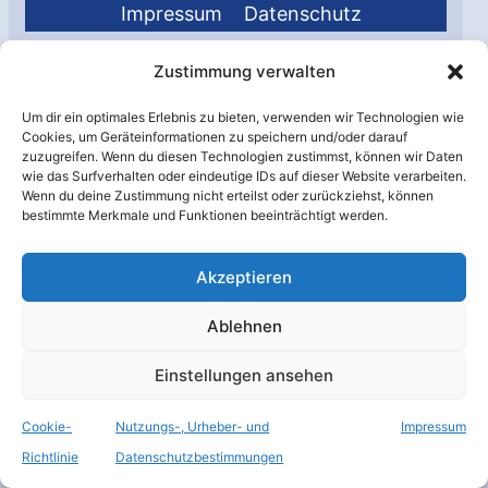
Impressum
Datenschutz
Zustimmung verwalten
Aktuelle Forenmeldungen
Um dir ein optimales Erlebnis zu bieten, verwenden wir Technologien wie
Cookies, um Geräteinformationen zu speichern und/oder darauf
Re: Starship Flug 14(B21/S41) von Starbase
zuzugreifen. Wenn du diesen Technologien zustimmst, können wir Daten
wie das Surfverhalten oder eindeutige IDs auf dieser Website verarbeiten.
Re: Starship Flug 13 (B20/S40)
Wenn du deine Zustimmung nicht erteilst oder zurückziehst, können
Re: SpaceX-Weltraumbahnhof Pecan Island (Louisiana)
bestimmte Merkmale und Funktionen beeinträchtigt werden.
Re: Starship Flug 13 (B20/S40)
Akzeptieren
Ablehnen
Raumfahrer.net auf Facebook
Einstellungen ansehen
mastodon.raumfahrer.net
Cookie-
Nutzungs-, Urheber- und
Impressum
Richtlinie
Datenschutzbestimmungen