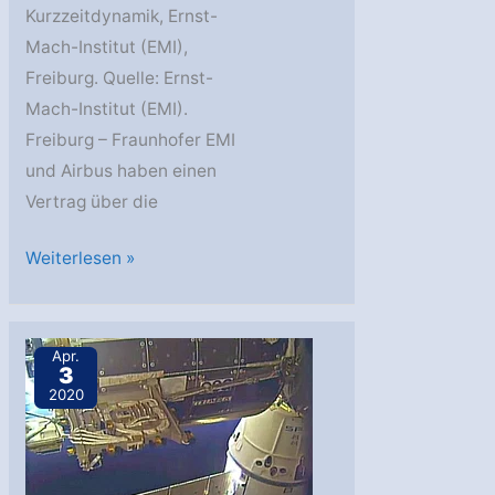
Kurzzeitdynamik, Ernst-
Mach-Institut (EMI),
Freiburg. Quelle: Ernst-
Mach-Institut (EMI).
Freiburg – Fraunhofer EMI
und Airbus haben einen
Vertrag über die
ISS:
Weiterlesen »
Erdbeobachtungssystem
für
Bartolomeo
Apr.
3
2020