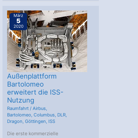
erfolgreich
an
März
5
die
2020
ISS
an
Außenplattform
Bartolomeo
erweitert die ISS-
Nutzung
Raumfahrt
/
Airbus
,
Bartolomeo
,
Columbus
,
DLR
,
Dragon
,
Göttingen
,
ISS
Die erste kommerzielle