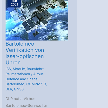
19
Team
2021
für
Flug
kostenloser
Klima-
Nutzlast
zur
Bartolomeo:
ISS
Verifikation von
laser-optischen
ausgewählt
Uhren
ISS
,
Module
,
Raumfahrt
,
Raumstationen
/
Airbus
Defence and Space
,
Bartolomeo
,
COMPASSO
,
DLR
,
GNSS
DLR nutzt Airbus
Bartolomeo-Service für