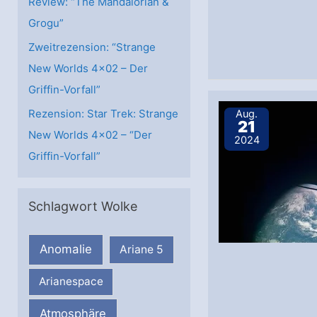
Review: “The Mandalorian &
Grogu”
Zweitrezension: “Strange
New Worlds 4×02 – Der
Griffin-Vorfall”
Rezension: Star Trek: Strange
Aug.
21
New Worlds 4×02 – “Der
2024
Griffin-Vorfall”
Schlagwort Wolke
Anomalie
Ariane 5
Arianespace
Atmosphäre