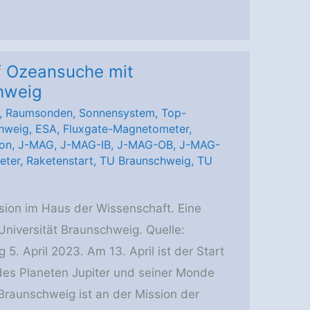
f Ozeansuche mit
hweig
,
Raumsonden
,
Sonnensystem
,
Top-
hweig
,
ESA
,
Fluxgate-Magnetometer
,
don
,
J-MAG
,
J-MAG-IB
,
J-MAG-OB
,
J-MAG-
eter
,
Raketenstart
,
TU Braunschweig
,
TU
sion im Haus der Wissenschaft. Eine
niversität Braunschweig. Quelle:
5. April 2023. Am 13. April ist der Start
des Planeten Jupiter und seiner Monde
 Braunschweig ist an der Mission der