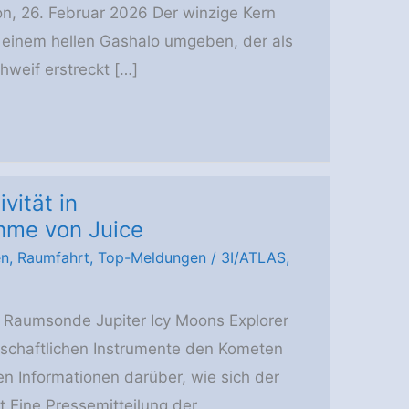
on, 26. Februar 2026 Der winzige Kern
n einem hellen Gashalo umgeben, der als
hweif erstreckt […]
vität in
hme von Juice
en
,
Raumfahrt
,
Top-Meldungen
/
3I/ATLAS
,
Raumsonde Jupiter Icy Moons Explorer
enschaftlichen Instrumente den Kometen
n Informationen darüber, wie sich der
.Eine Pressemitteilung der