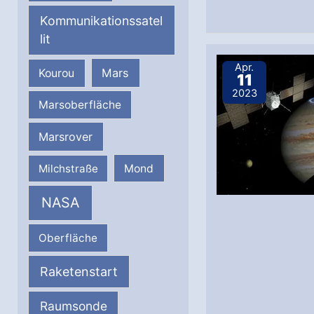
Kommunikationssatel
lit
Apr.
Mars
Kourou
11
2023
Marsoberfläche
Marsrover
Milchstraße
Mond
NASA
Oberfläche
Raketenstart
Raumsonde