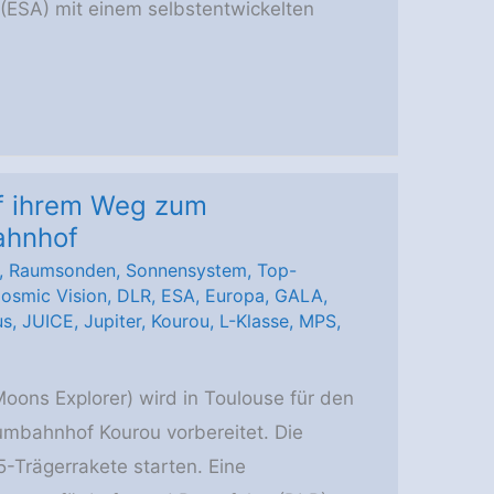
(ESA) mit einem selbstentwickelten
f ihrem Weg zum
ahnhof
,
Raumsonden
,
Sonnensystem
,
Top-
osmic Vision
,
DLR
,
ESA
,
Europa
,
GALA
,
us
,
JUICE
,
Jupiter
,
Kourou
,
L-Klasse
,
MPS
,
oons Explorer) wird in Toulouse für den
mbahnhof Kourou vorbereitet. Die
-5-Trägerrakete starten. Eine