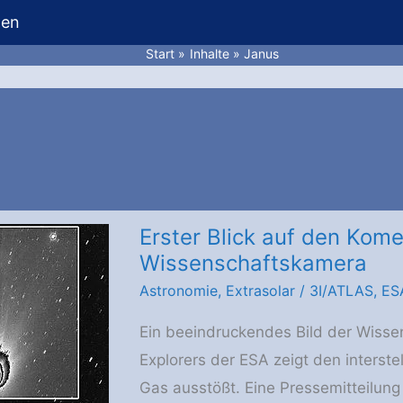
hen
Start
Inhalte
Janus
Erster Blick auf den Kom
Wissenschaftskamera
Astronomie
,
Extrasolar
/
3I/ATLAS
,
ES
Ein beeindruckendes Bild der Wisse
Explorers der ESA zeigt den interst
Gas ausstößt. Eine Pressemitteilun