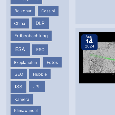
Baikonur
Cassini
DLR
China
Erdbeobachtung
Aug.
14
2024
ESA
ESO
Fotos
Exoplaneten
GEO
Hubble
ISS
JPL
Kamera
Klimawandel