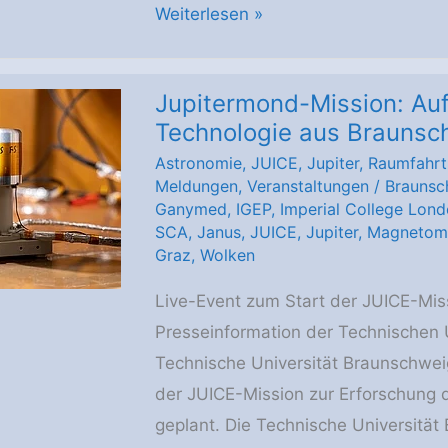
Europäische
Weiterlesen »
Raumsonde
ist
Jupitermond-Mission: Au
bereit
Technologie aus Braunsc
für
Astronomie
,
JUICE
,
Jupiter
,
Raumfahrt
den
Meldungen
,
Veranstaltungen
/
Braunsc
Start
Ganymed
,
IGEP
,
Imperial College Lon
am
SCA
,
Janus
,
JUICE
,
Jupiter
,
Magnetom
Graz
,
Wolken
13.
April
Live-Event zum Start der JUICE-Mis
2023:
Presseinformation der Technischen U
JUICE
Technische Universität Braunschweig 
–
der JUICE-Mission zur Erforschung 
eine
geplant. Die Technische Universität
beispiellose