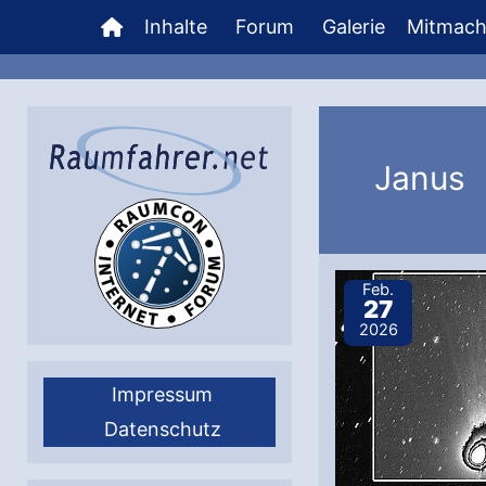
Zum
Inhalte
Forum
Galerie
Mitmac
Inhalt
springen
Janus
Feb.
27
2026
Impressum
Datenschutz