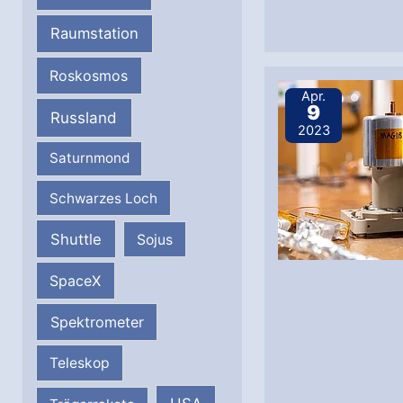
Raumstation
Roskosmos
Apr.
9
Russland
2023
Saturnmond
Schwarzes Loch
Shuttle
Sojus
SpaceX
Spektrometer
Teleskop