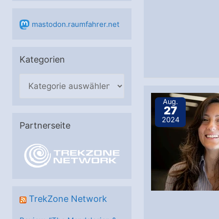
mastodon.raumfahrer.net
Kategorien
K
a
Aug.
27
t
2024
e
Partnerseite
g
o
r
i
e
TrekZone Network
n