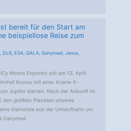
t bereit für den Start am
ine beispiellose Reise zum
,
DLR
,
ESA
,
GALA
,
Ganymed
,
Janus
,
Cy Moons Explorer) soll am 13. April
nhof Kourou mit einer Ariane-5-
 zum Jupiter starten. Nach der Ankunft im
CE den größten Planeten unseres
eine Eismonde aus der Umlaufbahn um
ond Ganymed