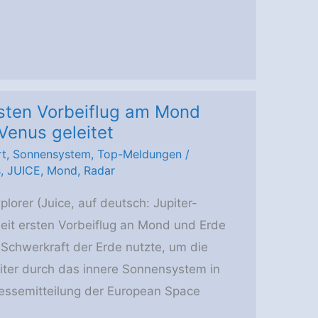
rsten Vorbeiflug am Mond
Venus geleitet
rt
,
Sonnensystem
,
Top-Meldungen
/
s
,
JUICE
,
Mond
,
Radar
lorer (Juice, auf deutsch: Jupiter-
it ersten Vorbeiflug an Mond und Erde
e Schwerkraft der Erde nutzte, um die
ter durch das innere Sonnensystem in
ressemitteilung der European Space