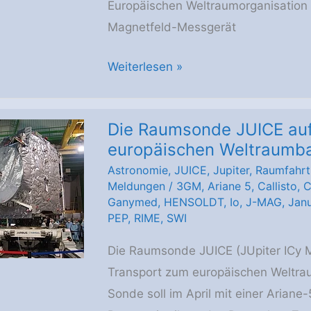
Europäischen Weltraumorganisation 
Reise
Magnetfeld-Messgerät
zum
Jupiter
Jupitermond-
Weiterlesen »
Mission:
Auf
Die Raumsonde JUICE au
Ozeansuche
europäischen Weltraumb
mit
Astronomie
,
JUICE
,
Jupiter
,
Raumfahrt
Technologie
Meldungen
/
3GM
,
Ariane 5
,
Callisto
,
C
aus
Ganymed
,
HENSOLDT
,
Io
,
J-MAG
,
Jan
Braunschweig
PEP
,
RIME
,
SWI
Die Raumsonde JUICE (JUpiter ICy M
Transport zum europäischen Weltrau
Sonde soll im April mit einer Ariane