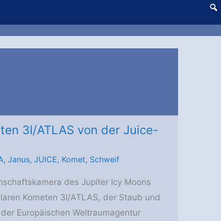
eten 3I/ATLAS von der Juice-
A
,
Janus
,
JUICE
,
Komet
,
Schweif
nschaftskamera des Jupiter Icy Moons
ellaren Kometen 3I/ATLAS, der Staub und
g der Europäischen Weltraumagentur