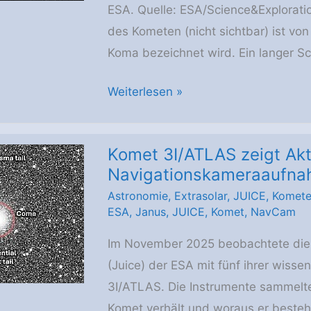
ESA. Quelle: ESA/Science&Explorati
des Kometen (nicht sichtbar) ist vo
Koma bezeichnet wird. Ein langer Sc
Erster
Weiterlesen »
Blick
auf
Komet 3I/ATLAS zeigt Akti
den
Navigationskameraaufna
Kometen
Astronomie
,
Extrasolar
,
JUICE
,
Komet
3I/ATLAS
ESA
,
Janus
,
JUICE
,
Komet
,
NavCam
von
der
Im November 2025 beobachtete die 
Juice-
(Juice) der ESA mit fünf ihrer wiss
Wissenschaftskamera
3I/ATLAS. Die Instrumente sammelte
Komet verhält und woraus er besteht