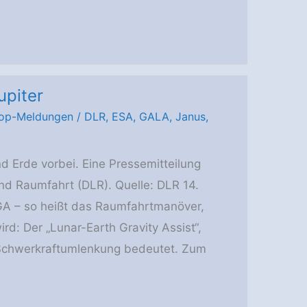
piter
op-Meldungen
/
DLR
,
ESA
,
GALA
,
Janus
,
 Erde vorbei. Eine Pressemitteilung
nd Raumfahrt (DLR). Quelle: DLR 14.
GA – so heißt das Raumfahrtmanöver,
rd: Der „Lunar-Earth Gravity Assist“,
chwerkraftumlenkung bedeutet. Zum