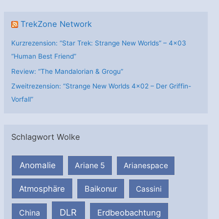
TrekZone Network
Kurzrezension: “Star Trek: Strange New Worlds” – 4×03
“Human Best Friend”
Review: “The Mandalorian & Grogu”
Zweitrezension: “Strange New Worlds 4×02 – Der Griffin-
Vorfall”
Schlagwort Wolke
Anomalie
Ariane 5
Arianespace
Atmosphäre
Baikonur
Cassini
DLR
Erdbeobachtung
China