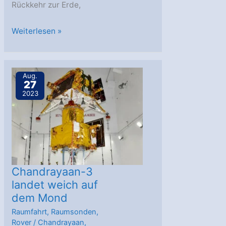
Rückkehr zur Erde,
„Wanderfalke“
Weiterlesen »
erreicht
Mond
nicht
Aug.
27
–
2023
private
Mondlandung
von
Astrobotic
abgebrochen
Chandrayaan-3
landet weich auf
dem Mond
Raumfahrt
,
Raumsonden
,
Rover
/
Chandrayaan
,