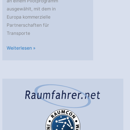
an einem Pilotprogramm
ausgewählt, mit dem in
Europa kommerzielle
Partnerschaften für
Transporte
Business-
Weiterlesen »
Partnerschaft
für
Mondtransport-
Programme