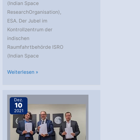
(Indian Space
ResearchOrganisation),
ESA. Der Jubel im
Kontrollzentrum der
indischen
Raumfahrtbehörde ISRO
(Indian Space
Chandrayaan-
Weiterlesen »
3
landet
weich
Dez.
10
auf
2021
dem
Mond