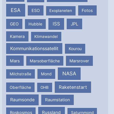
ESA
ESO
Fotos
Exoplaneten
ISS
JPL
GEO
Hubble
Kamera
Klimawandel
Kommunikationssatellit
Kourou
Mars
Marsrover
Marsoberfläche
NASA
Milchstraße
Mond
Raketenstart
Oberfläche
OHB
Raumsonde
Raumstation
Russland
Roskosmos
Saturnmond