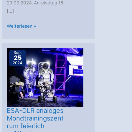
29.09.2024, Anreisetag 16
[…]
RaumCon-
Weiterlesen »
Treffen
2024
in
Sep.
25
Bremen
2024
ESA-DLR analoges
Mondtrainingszent
rum feierlich