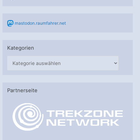
mastodon.raumfahrer.net
Kategorien
K
a
t
e
Partnerseite
g
o
r
i
e
n