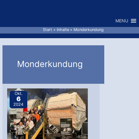
Zum
Inhalt
MENU
springen
Start
Inhalte
Monderkundung
Monderkundung
Okt.
6
2024