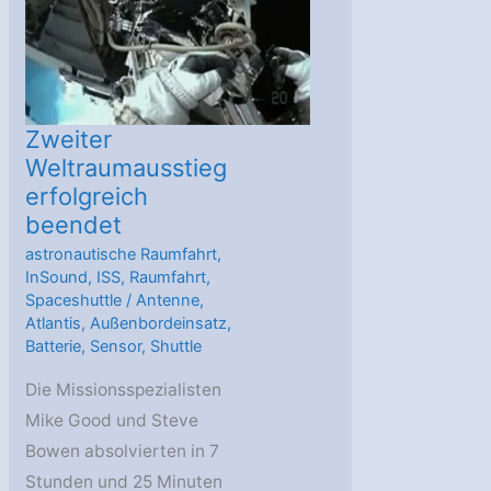
Zweiter
Weltraumausstieg
erfolgreich
beendet
astronautische Raumfahrt
,
InSound
,
ISS
,
Raumfahrt
,
Spaceshuttle
/
Antenne
,
Atlantis
,
Außenbordeinsatz
,
Batterie
,
Sensor
,
Shuttle
Die Missionsspezialisten
Mike Good und Steve
Bowen absolvierten in 7
Stunden und 25 Minuten