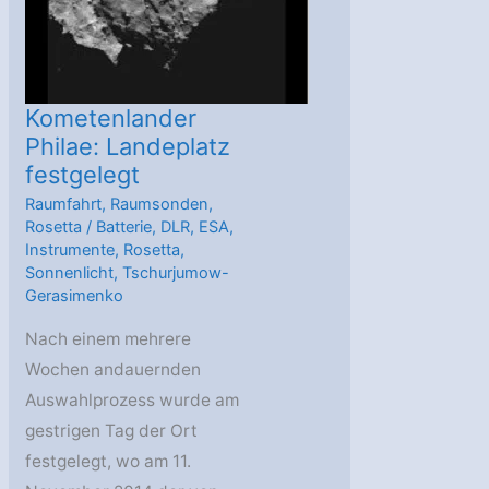
Kometenlander
Philae: Landeplatz
festgelegt
Raumfahrt
,
Raumsonden
,
Rosetta
/
Batterie
,
DLR
,
ESA
,
Instrumente
,
Rosetta
,
Sonnenlicht
,
Tschurjumow-
Gerasimenko
Nach einem mehrere
Wochen andauernden
Auswahlprozess wurde am
gestrigen Tag der Ort
festgelegt, wo am 11.