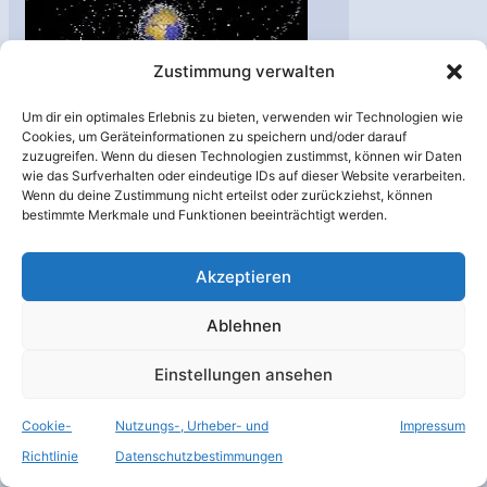
Zustimmung verwalten
Um dir ein optimales Erlebnis zu bieten, verwenden wir Technologien wie
Cookies, um Geräteinformationen zu speichern und/oder darauf
Europäische
zuzugreifen. Wenn du diesen Technologien zustimmst, können wir Daten
Konferenz zum
wie das Surfverhalten oder eindeutige IDs auf dieser Website verarbeiten.
Wenn du deine Zustimmung nicht erteilst oder zurückziehst, können
Weltraumschrott
bestimmte Merkmale und Funktionen beeinträchtigt werden.
Raumfahrt
,
Weltraummüll
/
Batterie
,
Explosion
,
Akzeptieren
Oberstufe
,
Trümmerstücke
,
Umlaufbahn
,
Weltraummüll
,
Ablehnen
Weltraumschrott
Die viertägige Konferenz
Einstellungen ansehen
fand zum fünften Mal
Cookie-
Nutzungs-, Urheber- und
Impressum
statt. In Darmstadt
Richtlinie
Datenschutzbestimmungen
diskutierten etwa 300