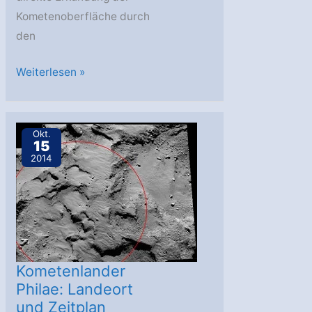
Kometenoberfläche durch
den
Rosetta
Weiterlesen »
sucht
nach
einem
Okt.
15
Signal
2014
vom
Lander
Philae
Kometenlander
Philae: Landeort
und Zeitplan