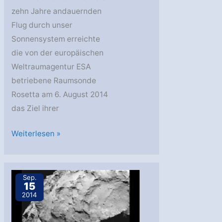
zehn Jahre andauernden
Flug durch unser
Sonnensystem erreichte
die von der europäischen
Weltraumagentur ESA
betriebene Raumsonde
Rosetta am 6. August 2014
das Ziel ihrer
Kometenlander
Weiterlesen »
Philae:
Landeort
und
Sep.
15
Zeitplan
2014
bestätigt