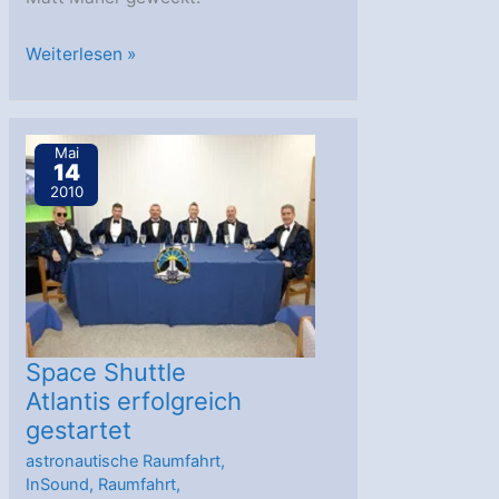
Erster
Weiterlesen »
Außenbordeinsatz
erfolgreich
beendet
Mai
14
2010
Space Shuttle
Atlantis erfolgreich
gestartet
astronautische Raumfahrt
,
InSound
,
Raumfahrt
,