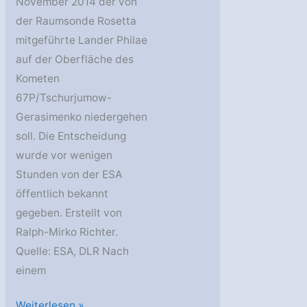
November 2014 der von
der Raumsonde Rosetta
mitgeführte Lander Philae
auf der Oberfläche des
Kometen
67P/Tschurjumow-
Gerasimenko niedergehen
soll. Die Entscheidung
wurde vor wenigen
Stunden von der ESA
öffentlich bekannt
gegeben. Erstellt von
Ralph-Mirko Richter.
Quelle: ESA, DLR Nach
einem
Kometenlander
Weiterlesen »