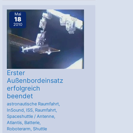
erfolgreich
beendet
Mai
18
2010
Erster
Außenbordeinsatz
erfolgreich
beendet
astronautische Raumfahrt
,
InSound
,
ISS
,
Raumfahrt
,
Spaceshuttle
/
Antenne
,
Atlantis
,
Batterie
,
Roboterarm
,
Shuttle