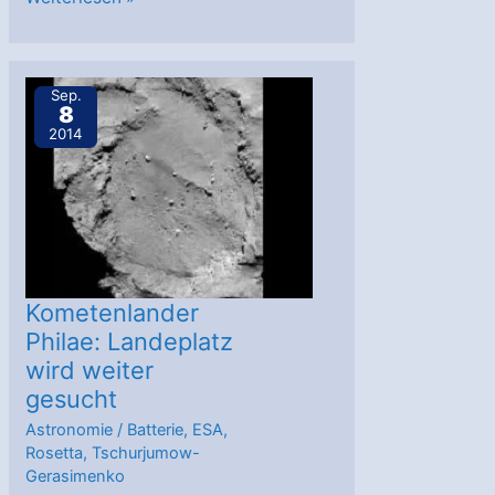
Philae:
Landeplatz
festgelegt
Sep.
8
2014
Kometenlander
Philae: Landeplatz
wird weiter
gesucht
Astronomie
/
Batterie
,
ESA
,
Rosetta
,
Tschurjumow-
Gerasimenko