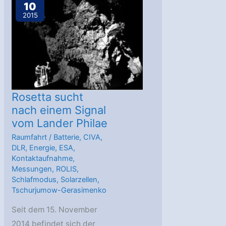
10
Raumfahrt
2015
Rosetta sucht
nach einem Signal
vom Lander Philae
Raumfahrt
/
Batterie
,
CIVA
,
DLR
,
Energie
,
ESA
,
Kontaktaufnahme
,
Messungen
,
ROLIS
,
Schlafmodus
,
Solarzellen
,
Tschurjumow-Gerasimenko
Seit dem 15. November
2014 befindet sich der