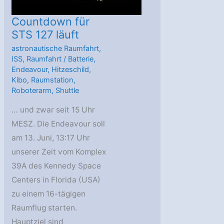
Countdown für
STS 127 läuft
astronautische Raumfahrt
,
ISS
,
Raumfahrt
/
Batterie
,
Endeavour
,
Hitzeschild
,
Kibo
,
Raumstation
,
Roboterarm
,
Shuttle
… und zwar seit 15 Uhr
MESZ. Die Endeavour soll
am 13. Juni, 13:17 Uhr
unserer Zeit vom Komplex
39A des Kennedy Space
Centers in Florida (USA)
zu einem 16-tägigen
Raumflug starten.
Hauptziel sind