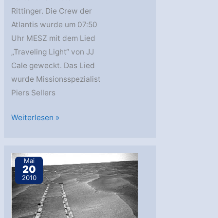
Rittinger. Die Crew der
Atlantis wurde um 07:50
Uhr MESZ mit dem Lied
„Traveling Light“ von JJ
Cale geweckt. Das Lied
wurde Missionsspezialist
Piers Sellers
Letzter
Weiterlesen »
Außenbordeinsatz
beendet
Mai
20
2010