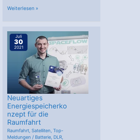
Wiedereintritt
Weiterlesen »
von
Batterien
der
Juli
30
Internationalen
2021
Raumstation
ISS
in
die
Erdatmosphäre
Neuartiges
Energiespeicherko
nzept für die
Raumfahrt
Raumfahrt
,
Satelliten
,
Top-
Meldungen
/
Batterie
,
DLR
,