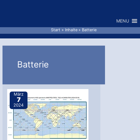
Zum
Inhalt
MENU
springen
Start
Inhalte
Batterie
Batterie
März
7
2024