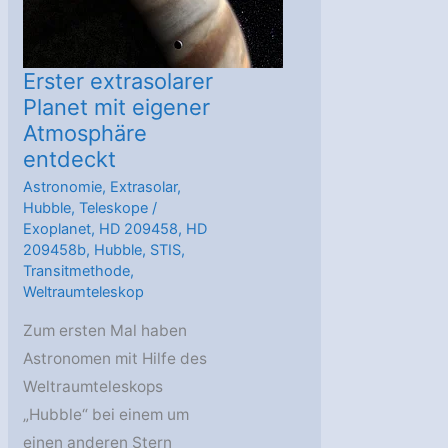
Erster extrasolarer
Planet mit eigener
Atmosphäre
entdeckt
Astronomie
,
Extrasolar
,
Hubble
,
Teleskope
/
Exoplanet
,
HD 209458
,
HD
209458b
,
Hubble
,
STIS
,
Transitmethode
,
Weltraumteleskop
Zum ersten Mal haben
Astronomen mit Hilfe des
Weltraumteleskops
„Hubble“ bei einem um
einen anderen Stern