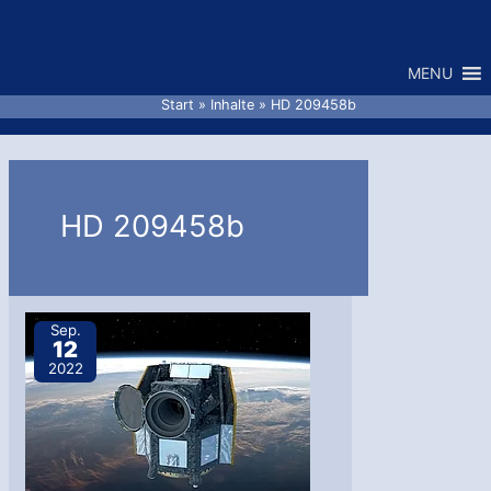
Zum
Inhalt
MENU
springen
Start
Inhalte
HD 209458b
HD 209458b
Sep.
12
2022