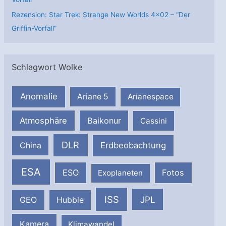
Rezension: Star Trek: Strange New Worlds 4×02 – “Der
Griffin-Vorfall”
Schlagwort Wolke
Anomalie
Ariane 5
Arianespace
Atmosphäre
Baikonur
Cassini
DLR
Erdbeobachtung
China
ESA
ESO
Fotos
Exoplaneten
ISS
JPL
GEO
Hubble
Kamera
Klimawandel