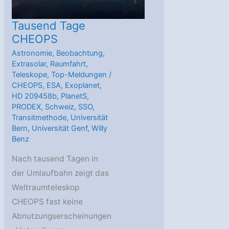
Tausend Tage
CHEOPS
Astronomie
,
Beobachtung
,
Extrasolar
,
Raumfahrt
,
Teleskope
,
Top-Meldungen
/
CHEOPS
,
ESA
,
Exoplanet
,
HD 209458b
,
PlanetS
,
PRODEX
,
Schweiz
,
SSO
,
Transitmethode
,
Universität
Bern
,
Universität Genf
,
Willy
Benz
Nach tausend Tagen in
der Umlaufbahn zeigt das
Weltraumteleskop
CHEOPS fast keine
Abnutzungserscheinungen