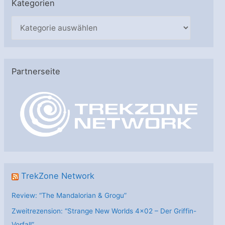
Kategorien
K
a
t
e
Partnerseite
g
o
r
i
e
n
TrekZone Network
Review: “The Mandalorian & Grogu”
Zweitrezension: “Strange New Worlds 4×02 – Der Griffin-
Vorfall”