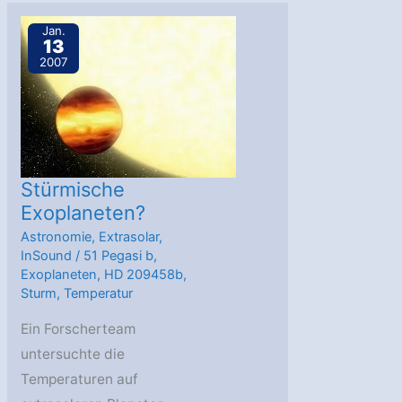
Molekülspektren
von
Jan.
13
Exoplaneten
2007
Stürmische
Exoplaneten?
Astronomie
,
Extrasolar
,
InSound
/
51 Pegasi b
,
Exoplaneten
,
HD 209458b
,
Sturm
,
Temperatur
Ein Forscherteam
untersuchte die
Temperaturen auf