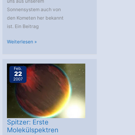
uns aus unserem
Sonnensystem auch von
den Kometen her bekannt
ist. Ein Beitrag
Ein
Weiterlesen »
Exoplanet
mit
einem
Feb.
22
Kometenschweif
2007
Spitzer: Erste
Molekülspektren