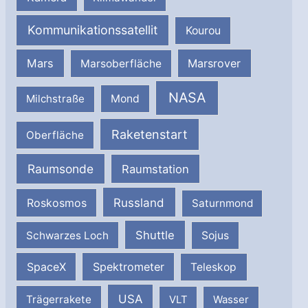
Kommunikationssatellit
Kourou
Mars
Marsrover
Marsoberfläche
NASA
Milchstraße
Mond
Raketenstart
Oberfläche
Raumsonde
Raumstation
Russland
Roskosmos
Saturnmond
Shuttle
Schwarzes Loch
Sojus
SpaceX
Spektrometer
Teleskop
USA
Trägerrakete
VLT
Wasser