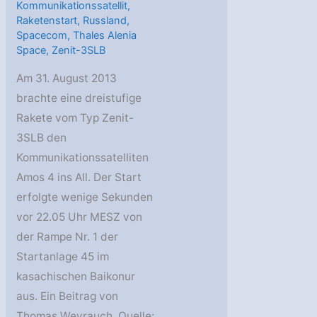
Kommunikationssatellit
,
Raketenstart
,
Russland
,
Spacecom
,
Thales Alenia
Space
,
Zenit-3SLB
Am 31. August 2013
brachte eine dreistufige
Rakete vom Typ Zenit-
3SLB den
Kommunikationssatelliten
Amos 4 ins All. Der Start
erfolgte wenige Sekunden
vor 22.05 Uhr MESZ von
der Rampe Nr. 1 der
Startanlage 45 im
kasachischen Baikonur
aus. Ein Beitrag von
Thomas Weyrauch. Quelle: