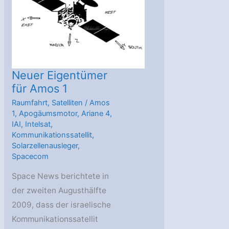
für
Spacecom
Neuer Eigentümer
für Amos 1
Raumfahrt
,
Satelliten
/
Amos
1
,
Apogäumsmotor
,
Ariane 4
,
IAI
,
Intelsat
,
Kommunikationssatellit
,
Solarzellenausleger
,
Spacecom
Space News berichtete in
der zweiten Augusthälfte
2009, dass der israelische
Kommunikationssatellit