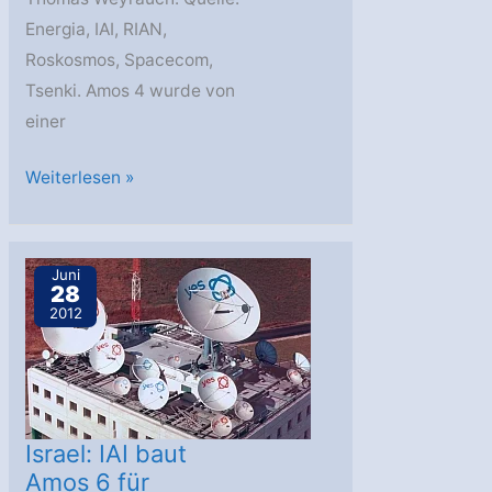
Energia, IAI, RIAN,
Roskosmos, Spacecom,
Tsenki. Amos 4 wurde von
einer
Zenit-
Weiterlesen »
3SLB
transportiert
Amos
Juni
28
4
2012
ins
All
Israel: IAI baut
Amos 6 für