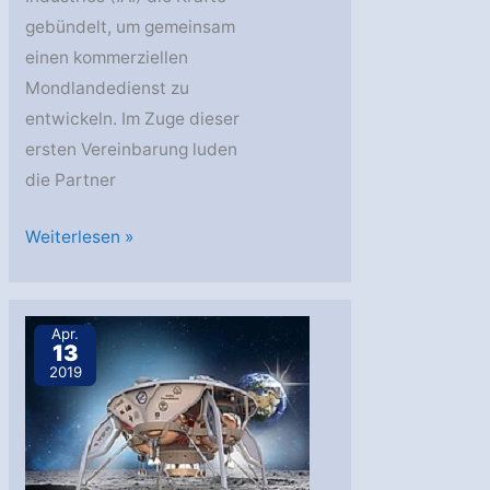
gebündelt, um gemeinsam
einen kommerziellen
Mondlandedienst zu
entwickeln. Im Zuge dieser
ersten Vereinbarung luden
die Partner
IAI
Weiterlesen »
und
OHB:
Fly
Apr.
13
me
2019
to
the
Moon!