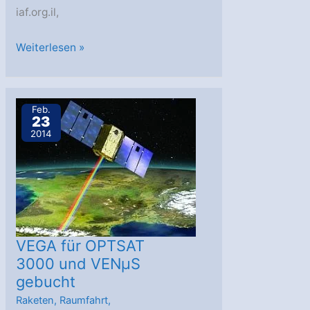
iaf.org.il,
Israel
Weiterlesen »
startete
Radarsatelliten
Ofeq
Feb.
23
10
2014
VEGA für OPTSAT
3000 und VENµS
gebucht
Raketen
,
Raumfahrt
,