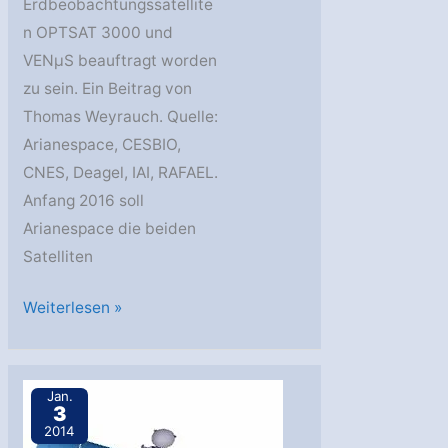
Erdbeobachtungssatellite
n OPTSAT 3000 und
VENµS beauftragt worden
zu sein. Ein Beitrag von
Thomas Weyrauch. Quelle:
Arianespace, CESBIO,
CNES, Deagel, IAI, RAFAEL.
Anfang 2016 soll
Arianespace die beiden
Satelliten
VEGA
Weiterlesen »
für
OPTSAT
3000
Jan.
3
und
2014
VENµS