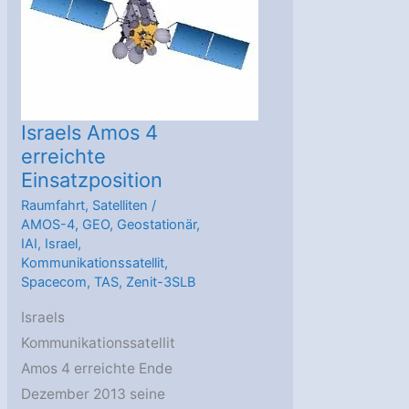
gebucht
Israels Amos 4
erreichte
Einsatzposition
Raumfahrt
,
Satelliten
/
AMOS-4
,
GEO
,
Geostationär
,
IAI
,
Israel
,
Kommunikationssatellit
,
Spacecom
,
TAS
,
Zenit-3SLB
Israels
Kommunikationssatellit
Amos 4 erreichte Ende
Dezember 2013 seine