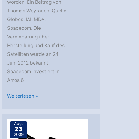
worden. Ein Beitrag von
Thomas Weyrauch. Quelle:
Globes, IAI, MDA,
Spacecom. Die
Vereinbarung über
Herstellung und Kauf des
Satelliten wurde an 24.
Juni 2012 bekannt.
Spacecom investiert in
Amos 6
Israel:
Weiterlesen »
IAI
baut
Amos
Aug.
23
6
2009