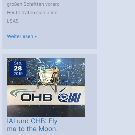
großen Schritten voran:
Heute trafen sich beim
LSAS
OHB/IAI
Weiterlesen »
LSAS:
To
the
Sep.
28
Moon
2019
and
back
IAI und OHB: Fly
me to the Moon!