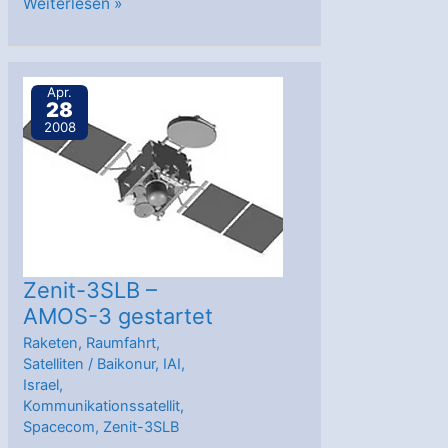
Neuer
Weiterlesen »
Eigentümer
für
Amos
Apr.
28
1
2008
Zenit-3SLB –
AMOS-3 gestartet
Raketen
,
Raumfahrt
,
Satelliten
/
Baikonur
,
IAI
,
Israel
,
Kommunikationssatellit
,
Spacecom
,
Zenit-3SLB