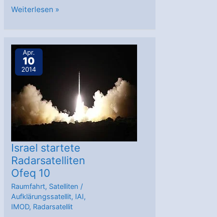
Eutelsat
Weiterlesen »
HTS
auf
Spacebus-
Apr.
10
NEO-
2014
Basis
bei
TAS
bestellt
Israel startete
Radarsatelliten
Ofeq 10
Raumfahrt
,
Satelliten
/
Aufklärungssatellit
,
IAI
,
IMOD
,
Radarsatellit