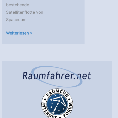
bestehende
Satellitenflotte von
Spacecom
Zenit-
Weiterlesen »
3SLB
–
AMOS-
3
gestartet