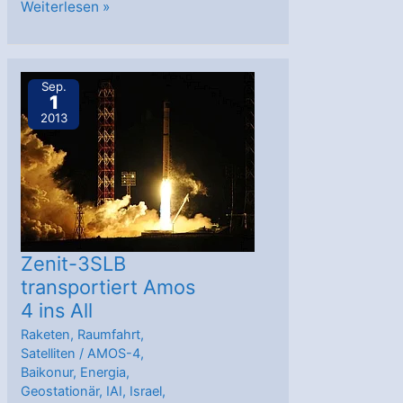
Israels
Weiterlesen »
Amos
4
erreichte
Sep.
1
Einsatzposition
2013
Zenit-3SLB
transportiert Amos
4 ins All
Raketen
,
Raumfahrt
,
Satelliten
/
AMOS-4
,
Baikonur
,
Energia
,
Geostationär
,
IAI
,
Israel
,