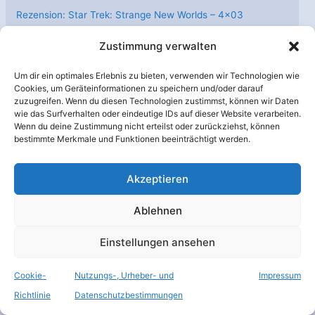
Rezension: Star Trek: Strange New Worlds – 4×03
“Menschlicher bester Freund”
Zustimmung verwalten
Kurzrezension: “Star Trek: Strange New Worlds” – 4×03
“Human Best Friend”
Um dir ein optimales Erlebnis zu bieten, verwenden wir Technologien wie
Cookies, um Geräteinformationen zu speichern und/oder darauf
Review: “The Mandalorian & Grogu”
zuzugreifen. Wenn du diesen Technologien zustimmst, können wir Daten
wie das Surfverhalten oder eindeutige IDs auf dieser Website verarbeiten.
Wenn du deine Zustimmung nicht erteilst oder zurückziehst, können
bestimmte Merkmale und Funktionen beeinträchtigt werden.
Schlagwort Wolke
Akzeptieren
Anomalie
Ariane 5
Arianespace
Ablehnen
Atmosphäre
Baikonur
Cassini
Einstellungen ansehen
DLR
Erdbeobachtung
China
Cookie-
Nutzungs-, Urheber- und
Impressum
ESA
Richtlinie
Datenschutzbestimmungen
ESO
Fotos
Exoplaneten