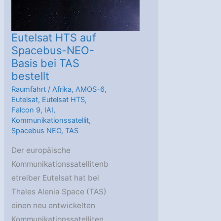
Eutelsat HTS auf
Spacebus-NEO-
Basis bei TAS
bestellt
Raumfahrt
/
Afrika
,
AMOS-6
,
Eutelsat
,
Eutelsat HTS
,
Falcon 9
,
IAI
,
Kommunikationssatellit
,
Spacebus NEO
,
TAS
Der europäische
Kommunikationssatellitenb
etreiber Eutelsat hat bei
Thales Alenia Space (TAS)
einen neu entwickelten
Kommunikationssatelliten