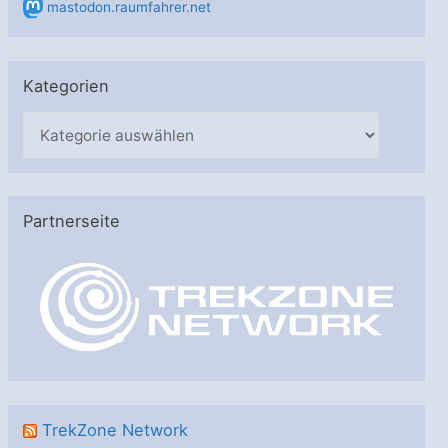
mastodon.raumfahrer.net
Kategorien
K
a
t
e
Partnerseite
g
o
r
i
e
n
TrekZone Network