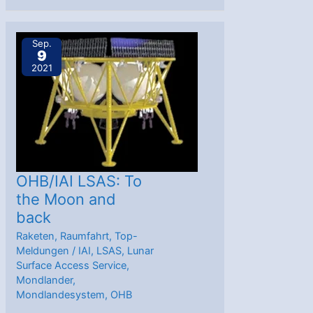
Helios:
MoU
Sep.
9
über
2021
Mondlandesystem
LSAS
Missionen
OHB/IAI LSAS: To
the Moon and
back
Raketen
,
Raumfahrt
,
Top-
Meldungen
/
IAI
,
LSAS
,
Lunar
Surface Access Service
,
Mondlander
,
Mondlandesystem
,
OHB