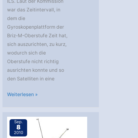
ILS. Laut der Kommission
war das Zeitintervall, in
dem die
Gyroskopenplattform der
Briz-M-Oberstufe Zeit hat,
sich auszurichten, zu kurz,
wodurch sich die
Oberstufe nicht richtig
ausrichten konnte und so
den Satelliten in eine
Proton-
Weiterlesen »
Fehlstart
aufgeklärt
(überarbeitet)
Sep.
8
2010