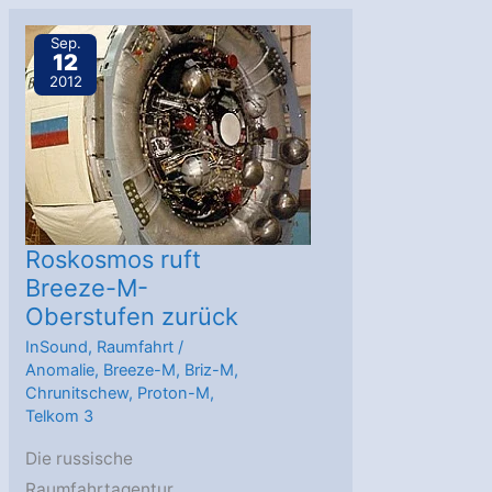
berichtet
von
Sep.
12
Bris-
2012
M-
Trümmern
Roskosmos ruft
Breeze-M-
Oberstufen zurück
InSound
,
Raumfahrt
/
Anomalie
,
Breeze-M
,
Briz-M
,
Chrunitschew
,
Proton-M
,
Telkom 3
Die russische
Raumfahrtagentur