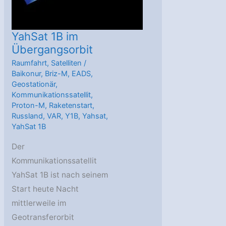
YahSat 1B im
Übergangsorbit
Raumfahrt
,
Satelliten
/
Baikonur
,
Briz-M
,
EADS
,
Geostationär
,
Kommunikationssatellit
,
Proton-M
,
Raketenstart
,
Russland
,
VAR
,
Y1B
,
Yahsat
,
YahSat 1B
Der
Kommunikationssatellit
YahSat 1B ist nach seinem
Start heute Nacht
mittlerweile im
Geotransferorbit