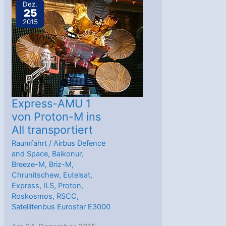
Lutsch-
Dez.
25
5X
2015
Express-AMU 1
von Proton-M ins
All transportiert
Raumfahrt
/
Airbus Defence
and Space
,
Baikonur
,
Breeze-M
,
Briz-M
,
Chrunitschew
,
Eutelsat
,
Express
,
ILS
,
Proton
,
Roskosmos
,
RSCC
,
Satellitenbus Eurostar E3000