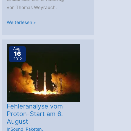
von Thomas Weyrauch.
Roskosmos
Weiterlesen »
ruft
Breeze-
M-
Aug.
16
Oberstufen
2012
zurück
Fehleranalyse vom
Proton-Start am 6.
August
InSound
,
Raketen
,