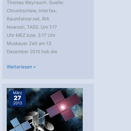
Thomas Weyrauch. Quelle:
Chrunitschew, Interfax,
Raumfahrer.net, RIA
Nowosti, TASS. Um 1:17
Uhr MEZ bzw. 3:17 Uhr
Moskauer Zeit am 13.
Dezember 2015 hob die
Proton-
Weiterlesen »
M
bringt
Kosmos
März
27
2.513
2013
alias
Garpun
2