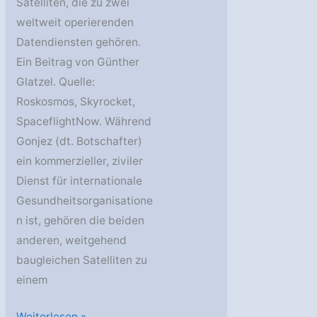
Satelliten, die zu zwei
weltweit operierenden
Datendiensten gehören.
Ein Beitrag von Günther
Glatzel. Quelle:
Roskosmos, Skyrocket,
SpaceflightNow. Während
Gonjez (dt. Botschafter)
ein kommerzieller, ziviler
Dienst für internationale
Gesundheitsorganisatione
n ist, gehören die beiden
anderen, weitgehend
baugleichen Satelliten zu
einem
Drei
Weiterlesen »