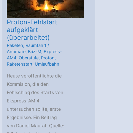
Proton-Fehlstart
aufgeklärt
(überarbeitet)
Raketen
,
Raumfahrt
/
Anomalie
,
Briz-M
,
Express-
AM4
,
Oberstufe
,
Proton
,
Raketenstart
,
Umlaufbahn
Heute veröffentlichte die
Kommision, die den
Fehlschlag des Starts von
Ekspress-AM 4
untersuchen sollte, erste
Ergebnisse. Ein Beitrag
von Daniel Maurat. Quelle: