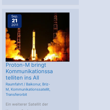
1B
im
Übergangsorbit
Sep.
21
2011
Proton-M bringt
Kommunikationssa
telliten ins All
Raumfahrt
/
Baikonur
,
Briz-
M
,
Kommunikationssatellit
,
Transferorbit
Ein weiterer Satellit der