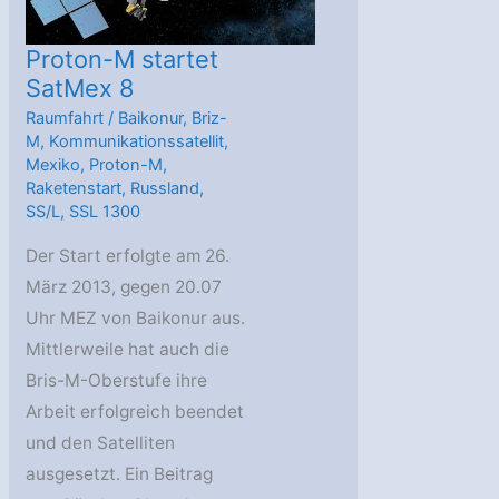
ins
All
Proton-M startet
SatMex 8
Raumfahrt
/
Baikonur
,
Briz-
M
,
Kommunikationssatellit
,
Mexiko
,
Proton-M
,
Raketenstart
,
Russland
,
SS/L
,
SSL 1300
Der Start erfolgte am 26.
März 2013, gegen 20.07
Uhr MEZ von Baikonur aus.
Mittlerweile hat auch die
Bris-M-Oberstufe ihre
Arbeit erfolgreich beendet
und den Satelliten
ausgesetzt. Ein Beitrag