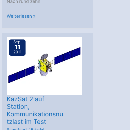
Nach rund zehn
Proton-
Weiterlesen »
M
bringt
Kommunikationssatelliten
Sep.
11
ins
2011
All
KazSat 2 auf
Station,
Kommunikationsnu
tzlast im Test
Raumfahrt
/
Briz-M
,