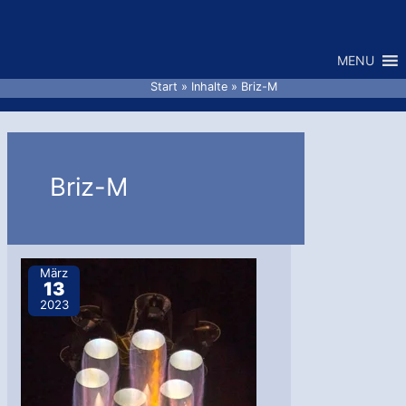
Zum
Inhalt
MENU
springen
Start
Inhalte
Briz-M
Briz-M
März
13
2023