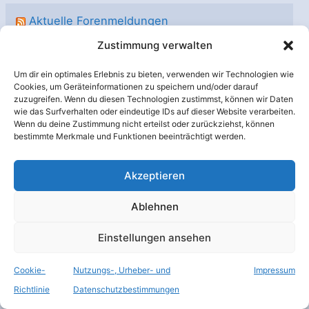
Aktuelle Forenmeldungen
Zustimmung verwalten
Re: Starship Flug 14(B21/S41) von Starbase
Re: Starship Flug 13 (B20/S40)
Um dir ein optimales Erlebnis zu bieten, verwenden wir Technologien wie
Cookies, um Geräteinformationen zu speichern und/oder darauf
Re: SpaceX-Weltraumbahnhof Pecan Island (Louisiana)
zuzugreifen. Wenn du diesen Technologien zustimmst, können wir Daten
Re: Starship Flug 13 (B20/S40)
wie das Surfverhalten oder eindeutige IDs auf dieser Website verarbeiten.
Wenn du deine Zustimmung nicht erteilst oder zurückziehst, können
bestimmte Merkmale und Funktionen beeinträchtigt werden.
Raumfahrer.net auf Facebook
Akzeptieren
Ablehnen
mastodon.raumfahrer.net
Einstellungen ansehen
Cookie-
Nutzungs-, Urheber- und
Impressum
Kategorien
Richtlinie
Datenschutzbestimmungen
K