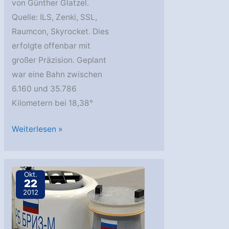
von Günther Glatzel.
Quelle: ILS, Zenki, SSL,
Raumcon, Skyrocket. Dies
erfolgte offenbar mit
großer Präzision. Geplant
war eine Bahn zwischen
6.160 und 35.786
Kilometern bei 18,38°
Proton-
Weiterlesen »
M
startet
SatMex
Okt.
22
8
2012