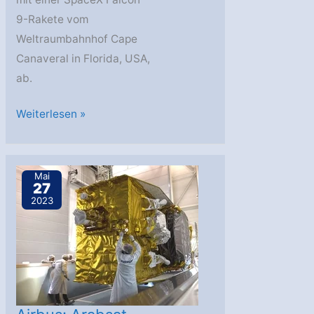
9-Rakete vom
Weltraumbahnhof Cape
Canaveral in Florida, USA,
ab.
ESA:
Weiterlesen »
Die
ESA-
Sonde
Mai
27
Euclid
2023
hebt
ab