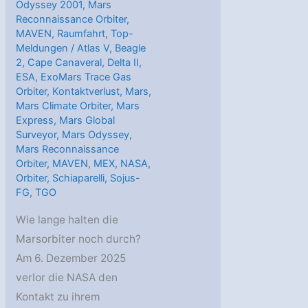
Odyssey 2001
,
Mars
Reconnaissance Orbiter
,
MAVEN
,
Raumfahrt
,
Top-
Meldungen
/
Atlas V
,
Beagle
2
,
Cape Canaveral
,
Delta II
,
ESA
,
ExoMars Trace Gas
Orbiter
,
Kontaktverlust
,
Mars
,
Mars Climate Orbiter
,
Mars
Express
,
Mars Global
Surveyor
,
Mars Odyssey
,
Mars Reconnaissance
Orbiter
,
MAVEN
,
MEX
,
NASA
,
Orbiter
,
Schiaparelli
,
Sojus-
FG
,
TGO
Wie lange halten die
Marsorbiter noch durch?
Am 6. Dezember 2025
verlor die NASA den
Kontakt zu ihrem