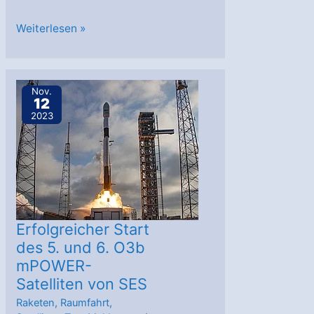
Impulso.Space
Weiterlesen »
und
Maritime
Launch
Nov.
12
Services
2023
schließen
Vereinbarung
über
Startdienste
Erfolgreicher Start
des 5. und 6. O3b
mPOWER-
Satelliten von SES
Raketen
,
Raumfahrt
,