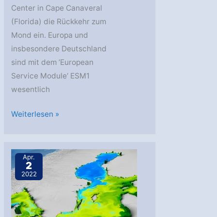
Center in Cape Canaveral
(Florida) die Rückkehr zum
Mond ein. Europa und
insbesondere Deutschland
sind mit dem ’European
Service Module‘ ESM1
wesentlich
DLR:
Weiterlesen »
NASA-
Mondmission
Artemis
Apr.
2
I
2022
erfolgreich
gestartet