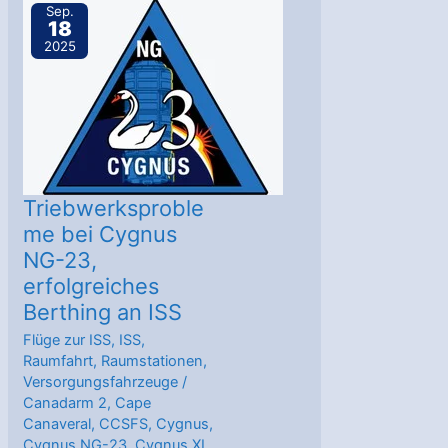
und
Sep.
18
alternde
2025
Orbiter
am
Mars
Triebwerksproble
me bei Cygnus
NG-23,
erfolgreiches
Berthing an ISS
Flüge zur ISS
,
ISS
,
Raumfahrt
,
Raumstationen
,
Versorgungsfahrzeuge
/
Canadarm 2
,
Cape
Canaveral
,
CCSFS
,
Cygnus
,
Cygnus NG-23
,
Cygnus XL
,