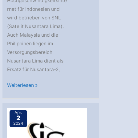
Hochgeschwindigkeitsinte
rnet für Indonesien und
wird betrieben von SNL
(Satelit Nusantara Lima).
Auch Malaysia und die
Philippinen liegen im
Versorgungsbereich.
Nusantara Lima dient als
Ersatz für Nusantara-2,
Mit
Weiterlesen »
etwas
Verzug:
Nusantara
Apr.
2
Lima
2024
ist
im