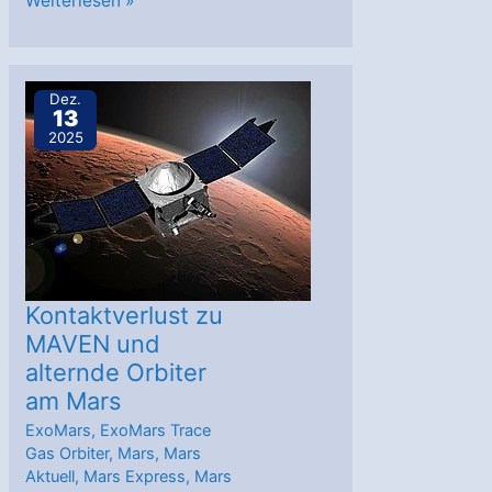
Weiterlesen »
SpaceX
Crew-
12
Dez.
13
startete
2025
zur
Internationalen
Raumstation
Kontaktverlust zu
MAVEN und
alternde Orbiter
am Mars
ExoMars
,
ExoMars Trace
Gas Orbiter
,
Mars
,
Mars
Aktuell
,
Mars Express
,
Mars