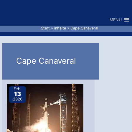
Zum
Inhalt
MENU
springen
Start
Inhalte
Cape Canaveral
Cape Canaveral
Feb.
13
2026