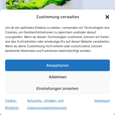
Zustimmung verwalten
Umweltsatellit
EnMAP erfolgreich
Um dir ein optimales Erlebnis zu bieten, verwenden wir Technologien wie
gestartet
Cookies, um Geräteinformationen zu speichern und/oder darauf
zuzugreifen. Wenn du diesen Technologien zustimmst, können wir Daten
Erde
,
Raumfahrt
,
Satelliten
,
wie das Surfverhalten oder eindeutige IDs auf dieser Website verarbeiten.
Top-Meldungen
/
Cape
Wenn du deine Zustimmung nicht erteilst oder zurückziehst, können
Canaveral
,
DLR
,
EnMAP
,
bestimmte Merkmale und Funktionen beeinträchtigt werden.
Erdbeobachtung
,
Erdbeobachtungssatellit
,
Akzeptieren
Falcon 9
,
Hyperspektralinstrument
,
Ablehnen
OHB System AG
,
SpaceX
Am 1. April 2022 um 18:24
Einstellungen ansehen
Uhr Mitteleuropäischer
Cookie-
Nutzungs-, Urheber- und
Impressum
Sommerzeit (12:24 Uhr
Richtlinie
Datenschutzbestimmungen
Ortszeit) ist der erste in