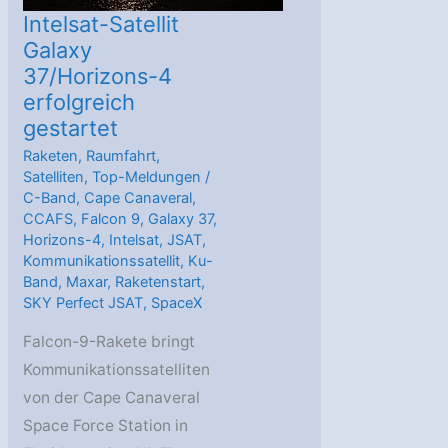
SES
Intelsat-Satellit
Galaxy
37/Horizons-4
erfolgreich
gestartet
Raketen
,
Raumfahrt
,
Satelliten
,
Top-Meldungen
/
C-Band
,
Cape Canaveral
,
CCAFS
,
Falcon 9
,
Galaxy 37
,
Horizons-4
,
Intelsat
,
JSAT
,
Kommunikationssatellit
,
Ku-
Band
,
Maxar
,
Raketenstart
,
SKY Perfect JSAT
,
SpaceX
Falcon-9-Rakete bringt
Kommunikationssatelliten
von der Cape Canaveral
Space Force Station in